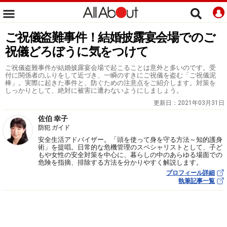
ご祝儀盗難事件！結婚披露宴会場でのご
祝儀どろぼうに気をつけて
ご祝儀盗難事件が結婚披露宴会場で起こることは意外と多いのです。受
付に関係者のふりをして近づき、一瞬のすきにご祝儀を盗む「ご祝儀泥
棒」。実際に起きた事件と、防ぐための注意点をご紹介します。対策を
しっかりとして、絶対に被害に遭わないようにしましょう。
更新日：
2021年03月31日
佐伯 幸子
防犯 ガイド
安全生活アドバイザー。「頭を使って身を守る方法～知的護身
術」を提唱。日常的な危機管理のスペシャリストとして、子ど
もや女性の安全対策を中心に、暮らしの中のあらゆる場面での
危険を指摘、排除する方法を分かりやすく解説します。
プロフィール詳細
執筆記事一覧