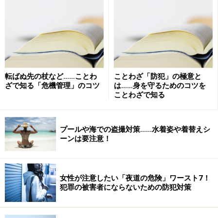
ご祝儀盗難事件の実例ケース1
結婚披露宴の受付を頼まれたK子さん（28歳）は、新郎
側の受付の男性と一生懸命来客の受付をしていた。そろ
そろ客も九分通り席に着いた頃だ。会場の用意した大型
転ばぬ先の杖など……ことわ
ことわざ「防犯」の極意と
の文箱にはたくさんのご祝儀が山積みになっている。し
ざで知る「危機管理」のコツ
は……身を守るためのコツを
ゃれた水引のものや凝った作りのものなどいろいろな種
ことわざで知る
類があるものだ。
（全部でいくらになるのだろう）
プールや海での盗撮対策……水着姿や着替えシ
とぼんやりと考えながら、フレンチのフルコースを思っ
ーンは要注意！
て空腹を覚えていた。
そこへ、黒の礼服に白いネクタイの中肉中背の男が現れ
女性が注意したい「夜道の危険」ワースト7！
た。新郎側の受付の○山さんに
犯罪の被害者にならないための防犯対策
「あ、お疲れさまです。あのう、新郎さんの控え室の方
で呼ばれていますけど」