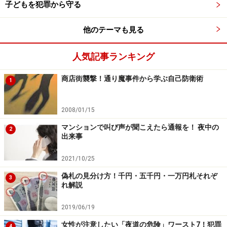
子どもを犯罪から守る
と、バッグを取り席を立った。
他のテーマも見る
「すぐ戻りますので」
「どうぞ」
人気記事ランキング
男は神妙に頭を下げた。
商店街襲撃！通り魔事件から学ぶ自己防衛術
1
化粧室に行って鏡を見たがたいして乱れてもいない。し
かし、ついでなので用を足して、コンパクトで化粧を直
2008/01/15
して受付に戻った。すると客が2組ほど待っていた。さ
マンションで叫び声が聞こえたら通報を！ 夜中の
2
きほどの男の姿は見えない。
出来事
（いけない）
2021/10/25
と、足早に受付に入り、
偽札の見分け方！千円・五千円・一万円札それぞ
「お待たせしました」
3
れ解説
とにこやかに応対した。そこに〇山さんが戻ってきた。
2019/06/19
「ヘンだなあ。何も用事はないと言われましたよ。さっ
女性が注意したい「夜道の危険」ワースト7！犯罪
4