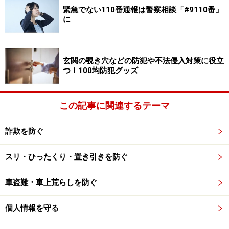
と、腰を折りながら小さな声でささやくようにした。
緊急でない110番通報は警察相談「#9110番」
に
「あ、そうですか」
と○山さんは答えて、K子さんに
「ちょっと失礼します」
玄関の覗き穴などの防犯や不法侵入対策に役立
と声をかけて受付を離れた。男は当たり前のように、○
つ！100均防犯グッズ
山さんの代わりに受付に入った。
この記事に関連するテーマ
「あれ？ 髪型が乱れていますよ。そんなに気にならな
いけど、ちょっと後ろのところ」
詐欺を防ぐ
と男に声をかけられて、K子さんはうろたえた。美容院
に早くから行ってセットしてきたのに乱れているなん
スリ・ひったくり・置き引きを防ぐ
て…。
車盗難・車上荒らしを防ぐ
「こちらは大丈夫ですから見てきたらどうです？」
個人情報を守る
と、男に言われたので、
「そうですか？ じゃ、ちょっとすみません」