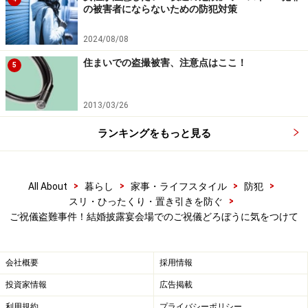
の被害者にならないための防犯対策
きの人は他の家の人と間違えたのかなあ」
とK子さんに話しかけた。
2024/08/08
「ああ、今日は大安だから多いですものね」
住まいでの盗撮被害、注意点はここ！
5
と話を合わせながら、受け付けたご祝儀袋を文箱に入れ
た。
2013/03/26
「あっ！」
ランキングをもっと見る
と、思わず息をのんで身体が硬直した。先ほどまで山の
ようになっていたご祝儀袋がない。漆塗りの文箱はスッ
カラカンだ。
>
>
>
>
All About
暮らし
家事・ライフスタイル
防犯
>
スリ・ひったくり・置き引きを防ぐ
ご祝儀盗難事件！結婚披露宴会場でのご祝儀どろぼうに気をつけて
「あのっ！ ここにあったご祝儀は？」
と、○山さんを見ながら指で示したが、
「え？ 僕は、今戻ってきたのですが」
会社概要
採用情報
たしかにそうだ。
投資家情報
広告掲載
「でも、さっきまであったのに」
利用規約
プライバシーポリシー