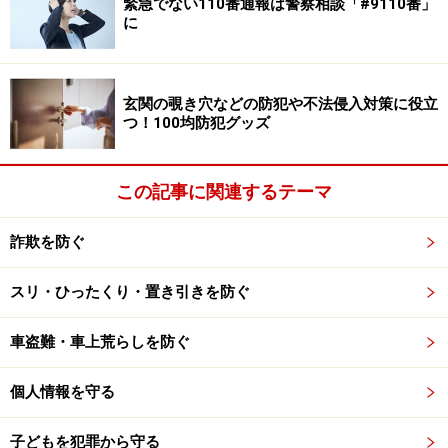
緊急でない110番通報は警察相談「#9110番」
に
判所に移送された後、東京地方裁判所に移され、今月9
月27日（月）に審理が始まることになりました。（→9
月30日に新しい記事
「架空・不当請求」裁判のゆくえ
を
玄関の覗き穴などの防犯や不法侵入対策に役立
アップしました）。
つ！100均防犯グッズ
一方、男性側は、架空の訴訟を起こされて精神的被害を
この記事に関連するテーマ
受けたとして「損害賠償請求」を、この9月17日に東京
地裁に起こしました。この男性側の訴訟には、18名の弁
詐欺を防ぐ
護団が結成され、このような架空請求裁判を許さない、
という弁護側の強い意思があります。
スリ・ひったくり・置き引きを防ぐ
それにしても、なぜ、業者は「少額訴訟」を利用したの
車盗難・車上荒らしを防ぐ
でしょうか？
個人情報を守る
子どもを犯罪から守る