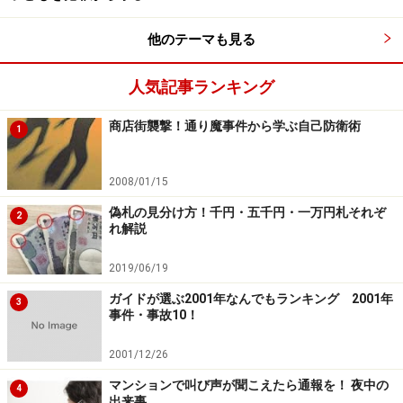
少額訴訟
以前、このサイトでも
「電話トラブルと少額訴訟」
とい
他のテーマも見る
う記事を紹介しておりますが、60万円までの金銭支払い
人気記事ランキング
のトラブルに限って利用できる手続きです。原則とし
て、審理は一回で、その日の内に判決が言い渡されま
商店街襲撃！通り魔事件から学ぶ自己防衛術
1
す。
2008/01/15
この裁判の
「呼出状」
の、一番下に5カ条の注意書きが
ありますが、この内の２．が、重要なポイントになりま
偽札の見分け方！千円・五千円・一万円札それぞ
2
れ解説
す。
2019/06/19
→呼出状の注意書き／呼出状が来たら、相談、届け出を
ガイドが選ぶ2001年なんでもランキング 2001年
3
→→配達証明を確認／今後、懸念される点
事件・事故10！
→→→口頭弁論期日呼出状
2001/12/26
※記事内容は執筆時点のものです。最新の内容をご確認くださ
マンションで叫び声が聞こえたら通報を！ 夜中の
4
い。
出来事