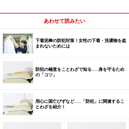
ところが、ここに来て「無視したらいけない。無視して
いたら大変なことになる請求もある」という情報が出て
あわせて読みたい
きました。先日、一部のマスコミでも、この「無視出来
ない架空請求」に関する記事が出されたのです。これま
下着泥棒の防犯対策！女性の下着・洗濯物を盗
での、「無視せよ」から、突然、「無視してはいけな
まれないためには
い」ということになっては、人々が混乱してしまいま
す。そのため、この情報に関しては、「正しく理解し
て、正しい対応をする」ように、お知らせするべきだと
防犯の極意をことわざで知る……身を守るため
の「コツ」
考えます。
用心に国亡びずなど……「防犯」に関連するこ
とわざを紹介！
現在の状況を把握する
今年の４月に、大阪の出会い系サイト運営業者が都内の
男性会社員（二十代）に対して、「少額訴訟」を利用し