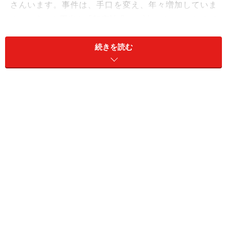
さんいます。事件は、手口を変え、年々増加していま
す。そうした不当な「架空請求」に対しては、これまで
一貫して「一切、無視するように」と、警察、国民生活
センター、全国各地の消費生活センター、また当サイト
続きを読む
でもお伝えしてきました。