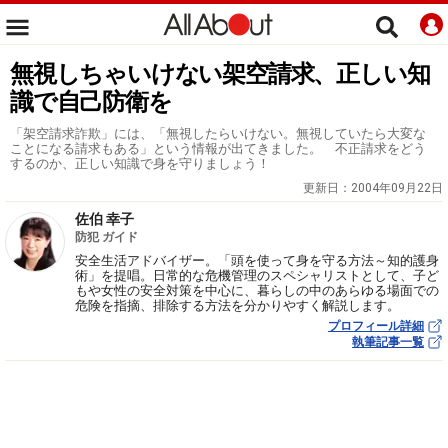
無視しちゃいけない架空請求、正しい知
識で自己防衛を
「架空請求詐欺」には、「無視したらいけない。無視していたら大変な
ことになる請求もある」という情報が出てきました。 不正請求をどう
するのか、正しい知識で身を守りましょう！
更新日：
2004年09月22日
佐伯 幸子
防犯 ガイド
安全生活アドバイザー。「頭を使って身を守る方法～知的護身
術」を提唱。日常的な危機管理のスペシャリストとして、子ど
もや女性の安全対策を中心に、暮らしの中のあらゆる場面での
危険を指摘、排除する方法を分かりやすく解説します。
プロフィール詳細
執筆記事一覧