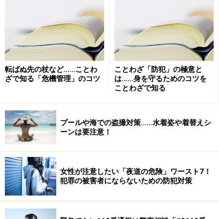
て提訴しました。大阪簡易裁判所から「呼出状」が届い
た男性は、身に覚えがなかったため弁護士に相談しまし
た。
転ばぬ先の杖など……ことわ
ことわざ「防犯」の極意と
ざで知る「危機管理」のコツ
は……身を守るためのコツを
ことわざで知る
プールや海での盗撮対策……水着姿や着替えシ
ーンは要注意！
女性が注意したい「夜道の危険」ワースト7！
犯罪の被害者にならないための防犯対策
その後、この訴訟は、男性の居住地である東京の簡易裁