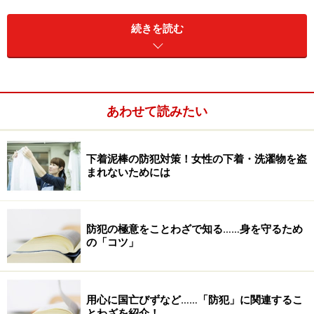
1. 2004年4月、原告は大阪簡易裁判所に提訴
2. 被告は東京簡易裁判所への移送を申し立て、大阪簡易
続きを読む
裁判所がこれを認める。
3. 7月、東京簡裁は第１回口頭弁論期日に本件を東京地
裁に移送決定する。
東京地裁民事第○○部○○係に継続。（以下、本
あわせて読みたい
訴という。）
4. 8月、原告からの取下書が提出されるも、被告におい
て同意せず。
下着泥棒の防犯対策！女性の下着・洗濯物を盗
まれないためには
5. 9月、被告は後記、「反訴」を提起。
6. 9月、被告は「調査会社」に対する後記「別訴」提
起。
防犯の極意をことわざで知る……身を守るため
7. 9月27日、東京地裁での最初の期日
の「コツ」
2．本訴及び反訴の当事者
［原告］（反訴被告）某出会い系サイト業者
用心に国亡びずなど……「防犯」に関連するこ
とわざを紹介！