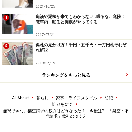
2021/10/25
痴漢や泥棒が来てもわからない…眠るな、危険！
4
電車内、眠ると痴漢がやってくる
2017/07/21
偽札の見分け方！千円・五千円・一万円札それぞ
5
れ解説
2019/06/19
ランキングをもっと見る
>
>
>
>
All About
暮らし
家事・ライフスタイル
防犯
>
詐欺を防ぐ
無視できない架空請求の裁判はどうなった？ 今後は? 「架空・不
当請求」裁判のゆくえ