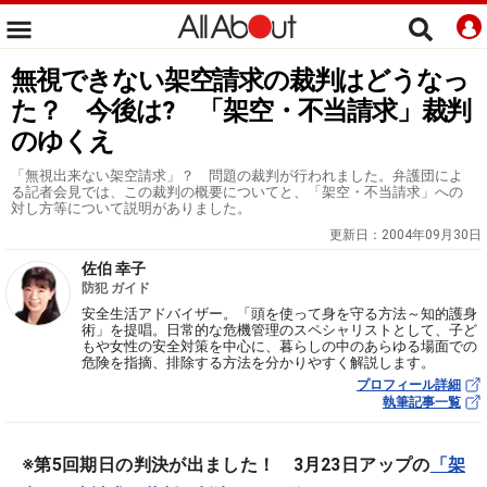
無視できない架空請求の裁判はどうなっ
た？ 今後は? 「架空・不当請求」裁判
のゆくえ
「無視出来ない架空請求」？ 問題の裁判が行われました。弁護団によ
る記者会見では、この裁判の概要についてと、「架空・不当請求」への
対し方等について説明がありました。
更新日：
2004年09月30日
佐伯 幸子
防犯 ガイド
安全生活アドバイザー。「頭を使って身を守る方法～知的護身
術」を提唱。日常的な危機管理のスペシャリストとして、子ど
もや女性の安全対策を中心に、暮らしの中のあらゆる場面での
危険を指摘、排除する方法を分かりやすく解説します。
プロフィール詳細
執筆記事一覧
※第5回期日の判決が出ました！ 3月23日アップの
「架