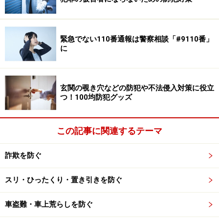
2．携帯電話番号などを無断変更の規約違反。
3．原告からの連絡が出来なくなったので、調査会社
に依頼して費用を要した。
緊急でない110番通報は警察相談「#9110番」
に
4．被告の対応
1）本訴に対しては、契約内容の詳細について原告に
釈明を求めた。今後、原告の釈明があった段階で、その
玄関の覗き穴などの防犯や不法侵入対策に役立
内容に応じて主張立証を行う。
つ！100均防犯グッズ
2）反訴の提起（9月）
不当請求に対する慰謝料等請求（請求額110万円）
この記事に関連するテーマ
3）別訴の提起（9月）
原告が訴状で主張する「調査会社」を被告として、プ
詐欺を防ぐ
ライバシー侵害を理由に、損害賠償請求訴訟を提起（請
求額110万円）
スリ・ひったくり・置き引きを防ぐ
車盗難・車上荒らしを防ぐ
5．今後について