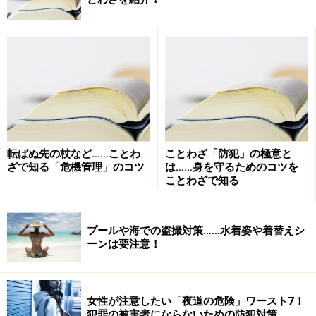
［被告］（反訴原告）20代男性、会社員
被告弁護団 18名（東京及び横浜
の弁護士）
3．本訴における原告の請求の概要
1）原告の請求金額（合計143,000円と遅延損害金）
内訳
転ばぬ先の杖など……ことわ
ことわざ「防犯」の極意と
1．未払い登録料 3万円
ざで知る「危機管理」のコツ
は……身を守るためのコツを
2．規約違反罰則金 5万円
ことわざで知る
3．調査料 6万3千円
2）請求の根拠
プールや海での盗撮対策……水着姿や着替えシ
1．03年5月、被告は携帯端末で、原告の運営する出会
ーンは要注意！
い系有料サイトに登録したが、登録料の支払い期限（登
録日を含む5日目を言っている）を経過しても支払わな
い。
女性が注意したい「夜道の危険」ワースト7！
犯罪の被害者にならないための防犯対策