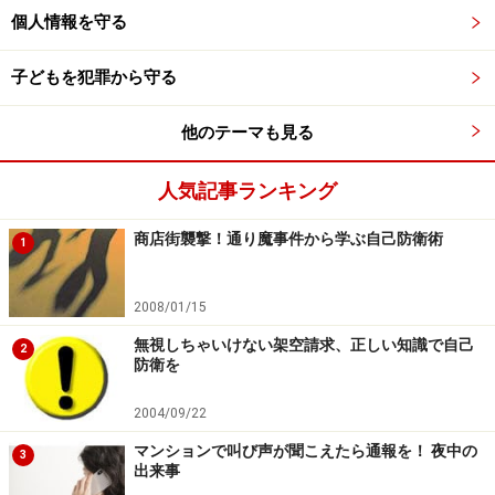
上記本訴、反訴に加え、別訴を東京地裁において「併
個人情報を守る
合して審理されるよう」求めている。
なお、9月27日の口頭弁論の期日に原告は出席しなか
子どもを犯罪から守る
った。次回期日は11月。
他のテーマも見る
人気記事ランキング
→架空・不当請求への対し方
商店街襲撃！通り魔事件から学ぶ自己防衛術
1
※記事内容は執筆時点のものです。最新の内容をご確認くださ
2008/01/15
い。
無視しちゃいけない架空請求、正しい知識で自己
2
防衛を
次のページへ
1
/
2
2004/09/22
マンションで叫び声が聞こえたら通報を！ 夜中の
3
出来事