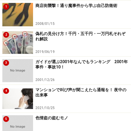
商店街襲撃！通り魔事件から学ぶ自己防衛術
1
2008/01/15
偽札の見分け方！千円・五千円・一万円札それぞ
2
れ解説
2019/06/19
ガイドが選ぶ2001年なんでもランキング 2001年
3
事件・事故10！
2001/12/26
マンションで叫び声が聞こえたら通報を！ 夜中の
4
出来事
2021/10/25
色情盗の盗むモノ
5