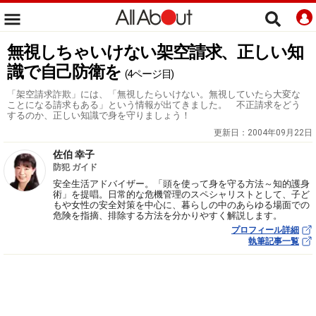
無視しちゃいけない架空請求、正しい知
識で自己防衛を
(4ページ目)
「架空請求詐欺」には、「無視したらいけない。無視していたら大変な
ことになる請求もある」という情報が出てきました。 不正請求をどう
するのか、正しい知識で身を守りましょう！
更新日：
2004年09月22日
佐伯 幸子
防犯 ガイド
安全生活アドバイザー。「頭を使って身を守る方法～知的護身
術」を提唱。日常的な危機管理のスペシャリストとして、子ど
もや女性の安全対策を中心に、暮らしの中のあらゆる場面での
危険を指摘、排除する方法を分かりやすく解説します。
プロフィール詳細
執筆記事一覧