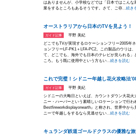
はありませんが、小学校などでは「日本ではこんな
業をするところもあるそうです。さて、ご存...
続き
オーストラリアから日本のTVを見よう！
平野 美紀
ガイド記事
どこでもTVが実現するロケーションフリー2005
ョンフリーLF-PK1＋LFA-PC2。この製品のウ
て、どこでも、海外でも日本のテレビが見られる」
ころ。もう既に使用中という方もい...
続きを読む
これで完璧！シドニー年越し花火攻略法’0
平野 美紀
ガイド記事
シドニーの大晦日といえば、カウントダウン大花火
ニー・ハーバーという素晴しいロケーションで行わ
Bestfireworkdisplayonearth』と称され
ニーで年越しをするなら見逃せない...
続きを読む
キュランダ鉄道ゴールドクラスの優雅な旅