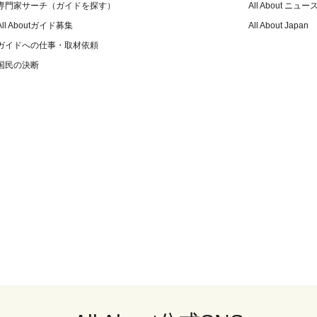
専門家サーチ（ガイドを探す）
All About ニュー
All Aboutガイド募集
All About Japan
ガイドへの仕事・取材依頼
国民の決断