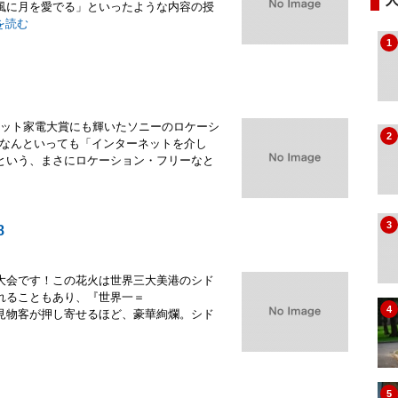
風に月を愛でる」といったような内容の授
を読む
1
年ネット家電大賞にも輝いたソニーのロケーシ
2
リは、なんといっても「インターネットを介し
という、まさにロケーション・フリーなと
3
8
大会です！この花火は世界三大美港のシド
れることもあり、『世界一＝
4
、世界中から見物客が押し寄せるほど、豪華絢爛。シド
5