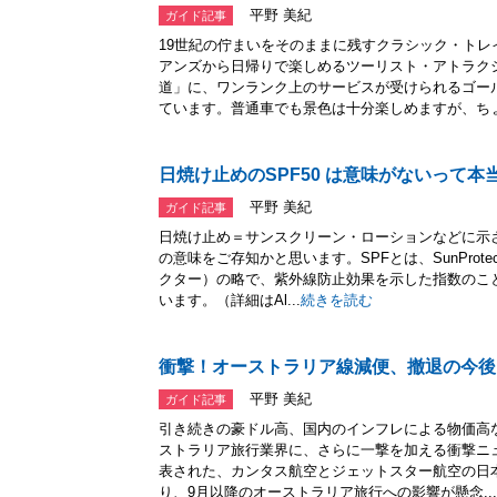
平野 美紀
ガイド記事
19世紀の佇まいをそのままに残すクラシック・ト
アンズから日帰りで楽しめるツーリスト・アトラク
道」に、ワンランク上のサービスが受けられるゴー
ています。普通車でも景色は十分楽しめますが、ちょ.
日焼け止めのSPF50 は意味がないって本
平野 美紀
ガイド記事
日焼け止め＝サンスクリーン・ローションなどに示さ
の意味をご存知かと思います。SPFとは、SunProtec
クター）の略で、紫外線防止効果を示した指数のこと
います。（詳細はAl...
続きを読む
衝撃！オーストラリア線減便、撤退の今後
平野 美紀
ガイド記事
引き続きの豪ドル高、国内のインフレによる物価高
ストラリア旅行業界に、さらに一撃を加える衝撃ニ
表された、カンタス航空とジェットスター航空の日
り、9月以降のオーストラリア旅行への影響が懸念...