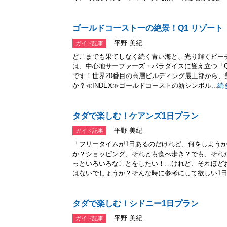
ゴールドコースト一の絶景！Q1 リゾート
平野 美紀
ガイド記事
どこまでも果てしなく続く青い海と、光り輝くビー
は、中心地サーファーズ・パラダイスに聳え立つ「
です！世界20番目の高層ビルディング最上部から
か？≪INDEX≫ゴールドコーストの新シンボル...
続
タダで楽しむ！ケアンズ1日プラン
平野 美紀
ガイド記事
「フリータイムが1日あるのだけれど、何をしよう
か？ショッピング、それとも食べ歩き？でも、それ
っといろいろなことをしたい！…けれど、それほど
はないでしょうか？そんな時に参考にして欲しい1日.
タダで楽しむ！シドニー1日プラン
平野 美紀
ガイド記事