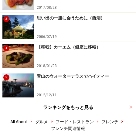
2017/08/28
思い出の一皿に会うために（西湖）
3
2006/07/19
【移転】カーエム（銀座に移転）
4
2018/01/03
青山のウォーターテラスでハイティー
5
2012/12/11
ランキングをもっと見る
>
>
>
>
All About
グルメ
フード・レストラン
フレンチ
フレンチ関連情報