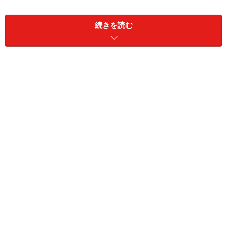
使い、味わいに刺激を持ち込んだりとワクワクするよう
な料理が楽しめる。
続きを読む
※記事内容は執筆時点のものです。最新の内容をご確認くださ
い。
※メニューや料金などのデータは、取材時または記事公開時点で
の内容です。
次のページへ
1
/
2