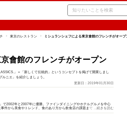
チ
東京のレストラン
ミシュランシェフによる東京會館のフレンチがオープ
東京會館のフレンチがオープン
LASSICS.」＝「新しくて伝統的」というコンセプトを掲げて開業しまし
プルニエ」を紹介しましょう。
更新日：2019年01月30日
」で2002年と2007年に優勝。ファインダイニングやホテルグルメを中心
上事件から美食やトレンド、食のあり方から飲食店の課題まで、独自の切り
...続きを読む
ロデュースやコンサルタントも多数。