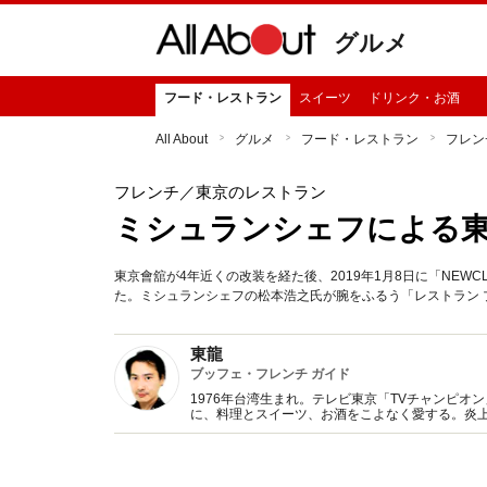
グルメ
フード・レストラン
スイーツ
ドリンク・お酒
All About
グルメ
フード・レストラン
フレン
フレンチ
／東京のレストラン
ミシュランシェフによる
東京會舘が4年近くの改装を経た後、2019年1月8日に「NEWC
た。ミシュランシェフの松本浩之氏が腕をふるう「レストラン 
東龍
ブッフェ・フレンチ ガイド
1976年台湾生まれ。テレビ東京「TVチャンピオン
に、料理とスイーツ、お酒をこよなく愛する。炎
口で分かりやすい記事を執筆。審査員や講演、プ