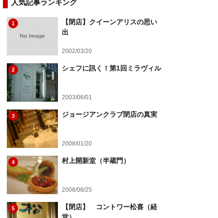
人気記事ランキング
【閉店】クイーンアリスの思い
1
出
2002/03/20
シェフに訊く！第1回ミラヴィル
2
2003/06/01
ジョージアンクラブ閉店の真実
3
2008/01/20
村上開新堂（半蔵門）
4
2008/08/25
【閉店】 コントワー松喜（経
5
堂）