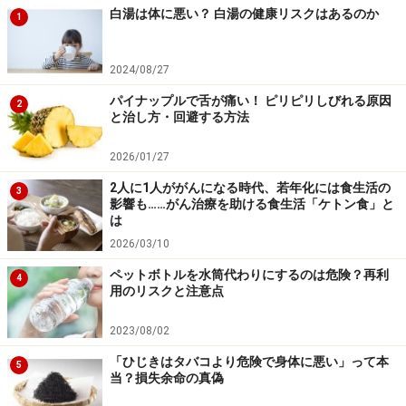
白湯は体に悪い？ 白湯の健康リスクはあるのか
1
2024/08/27
パイナップルで舌が痛い！ ピリピリしびれる原因
2
と治し方・回避する方法
2026/01/27
2人に1人ががんになる時代、若年化には食生活の
3
影響も……がん治療を助ける食生活「ケトン食」と
は
2026/03/10
ペットボトルを水筒代わりにするのは危険？再利
4
用のリスクと注意点
2023/08/02
「ひじきはタバコより危険で身体に悪い」って本
5
当？損失余命の真偽