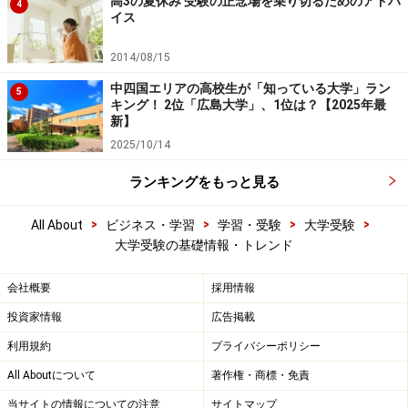
高3の夏休み 受験の正念場を乗り切るためのアドバ
4
イス
2014/08/15
中四国エリアの高校生が「知っている大学」ラン
5
キング！ 2位「広島大学」、1位は？【2025年最
新】
2025/10/14
ランキングをもっと見る
>
>
>
>
All About
ビジネス・学習
学習・受験
大学受験
大学受験の基礎情報・トレンド
会社概要
採用情報
投資家情報
広告掲載
利用規約
プライバシーポリシー
All Aboutについて
著作権・商標・免責
当サイトの情報についての注意
サイトマップ