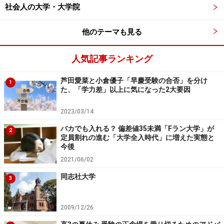
社会人の大学・大学院
他のテーマも見る
人気記事ランキング
芦田愛菜と小倉優子「早慶受験の合否」を分け
1
た、「学力差」以上に気になった2大要因
2023/03/14
バカでも入れる？ 偏差値35未満「Fラン大学」が
2
定員割れの進む「大学全入時代」に増えた実態と
今後
2021/06/02
同志社大学
3
2009/12/26