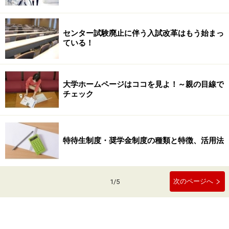
センター試験廃止に伴う入試改革はもう始まっ
ている！
大学ホームページはココを見よ！～親の目線で
チェック
特待生制度・奨学金制度の種類と特徴、活用法
次のページへ
1
/
5