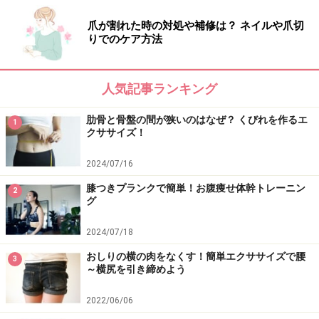
い。
※ダイエットは個人の体質、また、誤った方法による実践に起因
爪が割れた時の対処や補修は？ ネイルや爪切
して体調不良を引き起こす場合があります。実践の際には、必ず
りでのケア方法
自身の体質及び健康状態を十分に考慮したうえで、正しい方法で
おこなってください。また、全ての方への有効性を保証するもの
ではありません。
人気記事ランキング
次のページへ
1
/
2
肋骨と骨盤の間が狭いのはなぜ？ くびれを作るエ
1
クササイズ！
2024/07/16
膝つきプランクで簡単！お腹痩せ体幹トレーニン
2
グ
2024/07/18
おしりの横の肉をなくす！簡単エクササイズで腰
3
～横尻を引き締めよう
2022/06/06