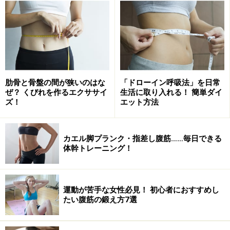
しかも腸腰筋は大きな筋肉なので、鍛えることで基礎代
謝がアップし、全身のダイエットにも効果的。また、少
ない刺激でも鍛えられる筋肉なので、手軽なエクササイ
ズでも大きな効果が得られるという嬉しいパーツなので
す！
肋骨と骨盤の間が狭いのはな
「ドローイン呼吸法」を日常
ぜ？ くびれを作るエクササイ
生活に取り入れる！ 簡単ダイ
ズ！
エット方法
カエル脚プランク・指差し腹筋……毎日できる
体幹トレーニング！
運動が苦手な女性必見！ 初心者におすすめし
たい腹筋の鍛え方7選