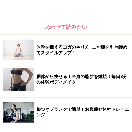
あわせて読みたい
つまり筋肉を鍛えて、内臓の位置を本来あるべき位置に
体幹を鍛えるヨガのやり方……お腹を引き締め
キープできさえすれば、お腹やせは成功するというこ
てスタイルアップ！
と！ そこで注目したいのが腸腰筋です。
腸腰筋とは、大腰筋（脊柱と大腿骨を結ぶ筋肉）と腸骨
胴体から痩せる！全身の脂肪を燃焼！毎日3分
の体幹ボディメイク
筋（大腿骨と骨盤を結ぶ筋肉）を総称した呼び名で、上
半身と下半身をつなげ、骨盤と脊柱の位置を整えるうえ
で大切な筋肉です。この腸腰筋が弱ると、骨盤が後ろへ
傾き腹筋がゆるんで内臓が下がり、体のバランスが崩れ
膝つきプランクで簡単！お腹痩せ体幹トレーニ
ング
てしまうもの。反対に腸腰筋を鍛えれば、骨盤を立たせ
内臓の位置を正しく戻せるのです。