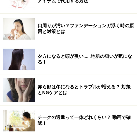
アイテムで代用する方法
3.肩甲骨まで床に着いたら、今度は逆に背骨を床からひ
口周りが汚い？ファンデーションガ浮く時の原
とつひとつ剥がすようにして体を起こし1の位置まで戻
因と対策とは
ります。反動で起きるのではなく、おヘソと恥骨の距離
を縮めるような意識で！ この動きを3～4回繰り返す。
夕方になると頭が臭い……地肌の匂いが気にな
る！
赤ら顔は冬になるとトラブルが増える？ 対策
とNGケアとは
4.1の位置から両脚を軽く浮かせた状態で、バランスをと
るのも有効です。全てのエネルギーをお腹周りに集中さ
せ、ゆっくりとした呼吸を数回繰り返します。
チークの適量って一体どれくらい？ 動画で確
認！
※記事内容は執筆時点のものです。最新の内容をご確認くださ