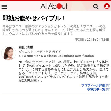
即効お腹やせバイブル！
今年はウエスト強調のファッションがトレンドの兆し！ウエストへの視
線が注がれるのも避けられません！そこで、即効でたるんだお腹を解消
し、ウエストにくびれを作る方法を伝授します！
更新日：
2014年04月24日
和田 清香
ダイエット・ボディケア ガイド
AFPA Nutrition & Wellness Cousultant Certification
NYで学んだボディケア術、350種類以上のダイエット法を体験
して15kgのダイエットに成功した経験、認定栄養学＆健康促進
コンサルに関する資格をもとにした知識と分析力から、信頼で
きる「ダイエット方法」と「ボディケア」情報を提供。
YouTube&インスタグラムでのダイエット動画も配信中（＊経
歴にURL記載）。
プロフィール詳細
執筆記事一覧