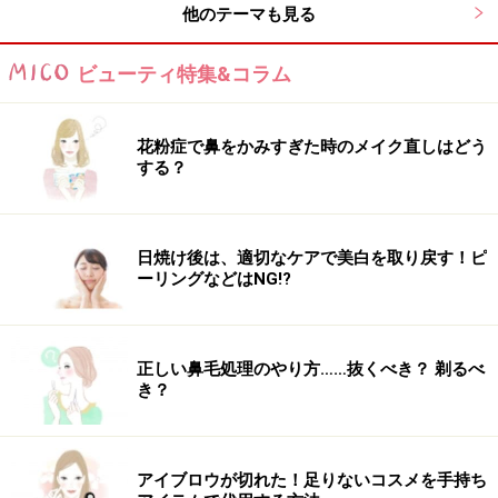
かり床に突き刺すように座ります。長いつむじをイメー
他のテーマも見る
ジし、背筋を伸ばして、薄いお腹を意識します。両腕を
前に伸ばしたこの姿勢がスタートポジションになりま
ビューティ特集&コラム
す。
花粉症で鼻をかみすぎた時のメイク直しはどう
する？
日焼け後は、適切なケアで美白を取り戻す！ピ
2.息を一旦吸い、吐きながら、ゆっくりと体を後ろに倒
ーリングなどはNG!?
していきます。この時、パンチを避け、おヘソを背骨に
近づけるようなイメージで！ さらにゆっくりと背骨を肩
甲骨部分まで倒します。背骨を1こ1こ床につけていくよ
正しい鼻毛処理のやり方……抜くべき？ 剃るべ
き？
う自分の体をコントロールするのがコツ。
アイブロウが切れた！足りないコスメを手持ち