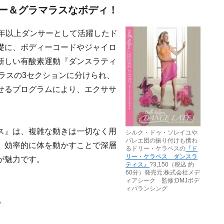
ー＆グラマラスなボディ！
0年以上ダンサーとして活躍したド
礎に、ボディーコードやジャイロ
新しい有酸素運動『ダンスラティ
ラスの3セクションに分けられ、
せるプログラムにより、エクササ
ス』は、複雑な動きは一切なく用
シルク・ドゥ・ソレイユや
バレエ団の振り付けも携わ
、効率的に体を動かすことで深層
るドリー・ケラペスの
『ド
リー・ケラペス ダンスラ
が魅力です。
ティス』
?3,150（税込 約
60分）発売元:株式会社メデ
ィアシーク 監修:DMJボデ
ィバランシング
る