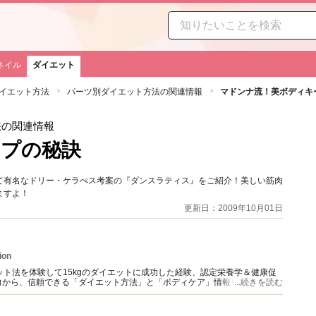
ネイル
ダイエット
イエット方法
パーツ別ダイエット方法の関連情報
マドンナ流！美ボディキ
法の関連情報
ープの秘訣
て有名なドリー・ケラぺス考案の『ダンスラティス』をご紹介！美しい筋肉
ますよ！
更新日：2009年10月01日
ion
ット法を体験して15kgのダイエットに成功した経験、認定栄養学＆健康促
力から、信頼できる「ダイエット方法」と「ボディケア」情報を提供。
...続きを読む
配信中（＊経歴にURL記載）。