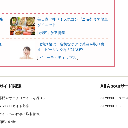
集
毎日食べ痩せ！人気コンビニ＆外食で簡単
ダイエット
[
ボディケア特集
]
し
日焼け後は、適切なケアで美白を取り戻
す！ピーリングなどはNG!?
[
ビューティティップス
]
ガイド関連
All Abou
専門家サーチ（ガイドを探す）
All About ニュー
All Aboutガイド募集
All About Japan
ガイドへの仕事・取材依頼
国民の決断