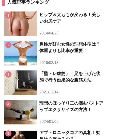
人気記事ランキング
ヒップ＆太ももが変わる！美し
1
いお尻ケア
2014/04/28
男性が好む女性の理想体型は？
2
体重よりも比率が重要！
2018/02/13
「壁トレ腹筋」！足を上げた状
3
態で行う効果的な腹筋方法
2021/12/14
理想のほっそり二の腕&バストア
4
ップエクササイズの方法！
2024/01/09
アブトロニックコアの真相！効
5