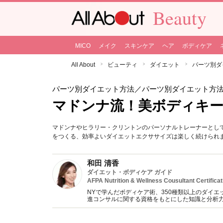
Beauty
MICO
メイク
スキンケア
ヘア
ボディケア
All About
ビューティ
ダイエット
パーツ別ダ
パーツ別ダイエット方法
／パーツ別ダイエット方
マドンナ流！美ボディキ
マドンナやヒラリー・クリントンのパーソナルトレーナーとし
をつくる、効率よいダイエットエクササイズは楽しく続けられ
和田 清香
ダイエット・ボディケア ガイド
AFPA Nutrition & Wellness Cousultant Certificat
NYで学んだボディケア術、350種類以上のダイエ
進コンサルに関する資格をもとにした知識と分析
YouTube&インスタグラムでのダイエット動画も