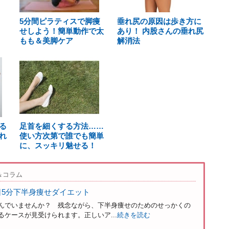
5分間ピラティスで脚痩
垂れ尻の原因は歩き方に
せしよう！簡単動作で太
あり！ 内股さんの垂れ尻
もも＆美脚ケア
解消法
る
足首を細くする方法……
れ
使い方次第で誰でも簡単
に、スッキリ魅せる！
＆コラム
日5分下半身痩せダイエット
んでいませんか？ 残念ながら、下半身痩せのためのせっかくの
ケースが見受けられます。正しいア...
続きを読む