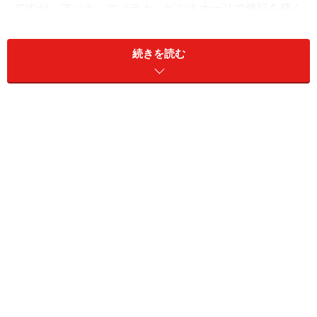
ですが、アッカ、エノテカ・ピンキオーリで修行を積ん
だシェフが、お洒落でちょっと独創的でもイタリアの風
味がただよう素敵なお皿に仕立ててます。
続きを読む
住所：東京都目黒区中目黒２丁目５－２３
TEL：03-3793-4310
予算：5000円前後（ワイン除く）
◆
リストランテ ダ・クイ
いわずと知れた西麻布界隈の名店。大迫シェフのリスト
ランテです。お料理はさることながら、ワインは高級イ
タリアワインからリーズナブルなワインまで豊富な品揃
えです。店内はすべて大迫シェフによるデコレーショ
ン。どこかアットホームでもとてもお洒落に過ごせる隠
れ家的リストランテです。
東京都港区西麻布3-1-15
TEL：03-5414-2022
予算：7000円前後（ワイン除く）