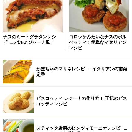
フの大胆で繊細なお料理に魅了しファンも多く、食べな
がらイタリアンを学ぶことができます。イタリアの郷土
料理にも詳しいシェフのお料理に、新しいイタリアの味
を発見できることはうけあいです。
ナスのミートグラタンレシ
コロッケみたいなナスのポル
住所：東京都中央区日本橋浜町2-4-3
ピ……パルミジャーナ風！
ペッティ！簡単なイタリアン
TEL：03-3666-4499
レシピ
予算：8000円前後（ワイン除く）
※記事内容は執筆時点のものです。最新の内容をご確認くださ
かぼちゃのマリネレシピ……イタリアンの前菜
い。
定番
※衛生面および保存状態に起因して食中毒や体調不良を引き起こ
す場合があります。必ず清潔な状態で、正しい方法で行い、なる
べく早めにお召し上がりください。また、持ち運びの際は保存方
法に注意してください。
ビスコッティ レジーナの作り方！ 王妃のビス
コッティレシピ
【編集部おすすめの購入サイト】
スティック野菜のピンツィモーニオレシピ……
Amazonで人気レシピの書籍をチェック！