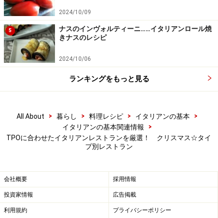
2024/10/09
ナスのインヴォルティーニ……イタリアンロール焼
5
きナスのレシピ
2024/10/06
ランキングをもっと見る
>
>
>
>
All About
暮らし
料理レシピ
イタリアンの基本
>
イタリアンの基本関連情報
TPOに合わせたイタリアンレストランを厳選！ クリスマス☆タイ
プ別レストラン
会社概要
採用情報
投資家情報
広告掲載
利用規約
プライバシーポリシー