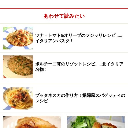
＊ゴージャスに仕上げるクリスマス＊
◆
リストランテ イザベラ・ディ・フェラーラ
あわせて読みたい
エミリア・ロマーニャ州はフェラーラのとあるとある高
級リストランテをモチーフに作られたリストランテ。お
ツナ・トマト&オリーブのフジッリレシピ……
料理はもちろんエミリア・ロマーニャ州を中心としたも
イタリアンパスタ！
ので、美食ならおまかせを！ という谷本シェフのこだ
わりがわかるリストランテです。少しゴージャスにクリ
スマスを仕上げたいのなら、どことなく中世ルネサンス
ポルチーニ茸のリゾットレシピ……北イタリア
期の貴族の食卓を意識できるような店内でどうぞ。
名物！
住所：東京都千代田区神田小川町2-8 三井海上小川町ビ
ル
TEL：03-329-9933
プッタネスカの作り方！娼婦風スパゲッティの
予算：8000円前後（ワイン除く）
レシピ
◆
リストランテ アルポンテ
野菜、肉、魚など、素材の味を大切にしているリストラ
ンテです。また、イタリアから直接お声がかかる原シェ