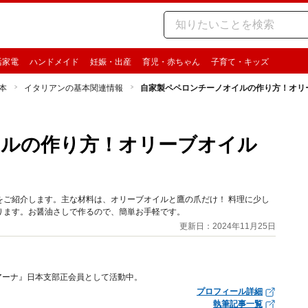
活家電
ハンドメイド
妊娠・出産
育児・赤ちゃん
子育て・キッズ
本
イタリアンの基本関連情報
自家製ペペロンチーノオイルの作り方！オリ
イルの作り方！オリーブオイル
をご紹介します。主な材料は、オリーブオイルと鷹の爪だけ！ 料理に少し
ります。お醤油さしで作るので、簡単お手軽です。
更新日：2024年11月25日
アーナ』日本支部正会員として活動中。
プロフィール詳細
執筆記事一覧