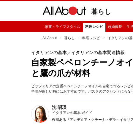
暮らし
家事・ライフスタイル
料理レシピ
冠婚葬祭
生
All About
暮らし
料理レシピ
イタリアンの基
イタリアンの基本
／イタリアンの基本関連情報
自家製ペペロンチーノオ
と鷹の爪が材料
ピッツェリアの定番ペペロンチーノオイルを自宅で作るレシピ
辛味が欲しい時にはおすすめです。パスタのアクセントにもな
沈 唱瑛
イタリアンの基本 ガイド
権威ある『アカデミア・クチーナ・デラ・イタリ