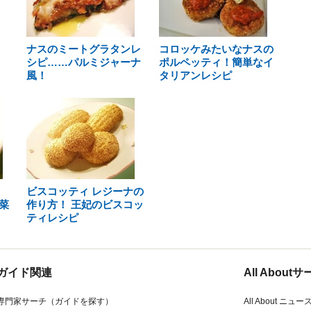
ナスのミートグラタンレ
コロッケみたいなナスの
シピ……パルミジャーナ
ポルペッティ！簡単なイ
風！
タリアンレシピ
ビスコッティ レジーナの
菜
作り方！ 王妃のビスコッ
ティレシピ
ガイド関連
All Abou
専門家サーチ（ガイドを探す）
All About ニュー