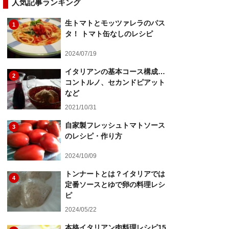
人気記事ランキング
生トマトとモッツァレラのパス
1
タ！ トマト缶なしのレシピ
2024/07/19
イタリアンの基本コース構成…
2
コントルノ、セカンドピアット
など
2021/10/31
自家製フレッシュトマトソース
3
のレシピ・作り方
2024/10/09
トンナートとは？イタリアでは
4
定番ソースとゆで卵の料理レシ
ピ
2024/05/22
本格イタリアン肉料理レシピ15