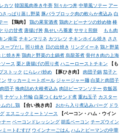
レカツ
韓国風肉巻き牛蒡
別々かつ丼
中華風ソテー
アー
のさっぱり蒸し野菜
豚バラブロック肉の軟らか煮込み
白
テー
【鶏肉】
鶏の果実酒煮
鶏肉とピーナツの炒め物
棒
とりの甘煮
唐揚げ丼
鳥せいろ蕎麦
ササミ煎餅
もも肉
キン南蛮
チキンマリネ
カツレツ
チキンホイル焼き
ささ
先スープだし
照り焼き
日の出焼き
リングイーネ
鶏と野菜
きじ焼き丼
鶏肉と野菜の土鍋煮
烏龍茶煮
骨付き肉の上海
ンソース
栗と唐揚げの照り煮
ハニーローストチキン
【も
プストック
にらレバ炒め
【豚ひき肉】
肉団子鍋
茄子と
メン
サッカーミートボール
ジャージャー麺
白菜と肉団子
肉団子
挽肉詰め大根煮込み
肉詰ピーマンソテー
炊飯器
月
ナゲット竹輪
白菜つくねサンド煮
重ね玉子
カスター
ームのし鶏
【合い挽き肉】
おから入り煮込みバーグ
ドラ
グ
エスニックミートソース
【ベーコン・ハム・ウイン
ンナー
ベーコンドレッシング
胡瓜ベーコン
チーズウイン
ンミートむすび
ウインナーごはん
ハムとピーマンの中華