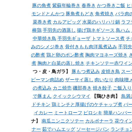
豚の角煮
紫蘇年輪巻き
春巻き
かつ巻きご飯
ヒ
モンドとんかつ
豚角煮もどき
角煮焼き
バラ肉
菜巻き煮
カルアピッグ
水菜のハリハリ鍋
ラフ
棒鶏
手羽先の酒蒸し
揚げ鶏ネギソース
鳥ハム
中華焼き鳥
手羽先ギョーザ
トマトソース煮
チ
みのシメジ巻き
骨付きもも肉洋風煮込み
手羽
の酢煮
鶏と卵のポン酢煮
胸肉マヨネーズ焼き
煮
胸肉と白菜の蒸し焼き
チキンソテー赤ワイ
つ・皮・鳥ガラ】
豚もつ煮込み
皮焼き鳥
スー
ピーマン肉詰め
ザーサイ蒸し
肉いなり
肉味噌
の煮込み
カニ焼売
磯部巻き
焼き餃子
ご飯入り
で豚まん
クイックシウマイ
【鶏ひき肉】
鳥満
ドチキン
鶏ミンチと厚揚げのケチャップ煮
バ
イカレー
ミートローフ
ピロシキ
簡単ハンバー
ナ】
南瓜ニンニクソテー
カルボナーラ
花ウイ
ナー
茹でハムエッグ
ソーセージパン
ランチョ