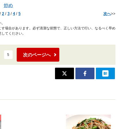
炒め
/
2
/
3
/
4
/
5
次へ
>>
い。
こす場合があります。必ず清潔な状態で、正しい方法で行い、なるべく早め
意してください。
次のページへ
5