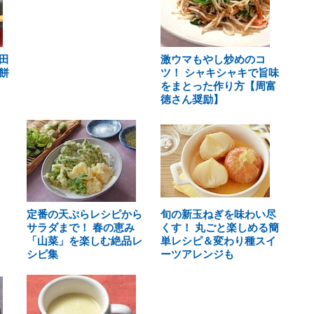
田
激ウマもやし炒めのコ
餅
ツ！ シャキシャキで旨味
をまとった作り方【周富
徳さん奨励】
定番の天ぷらレシピから
旬の新玉ねぎを味わい尽
サラダまで！ 春の恵み
くす！ 丸ごと楽しめる簡
「山菜」を楽しむ絶品レ
単レシピ＆変わり種スイ
シピ集
ーツアレンジも