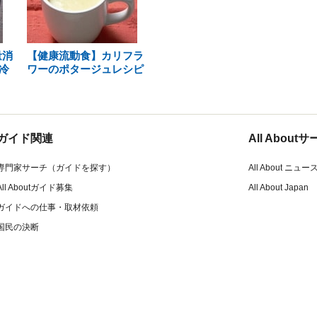
量消
【健康流動食】カリフラ
冷
ワーのポタージュレシピ
ガイド関連
All Abou
専門家サーチ（ガイドを探す）
All About ニュー
All Aboutガイド募集
All About Japan
ガイドへの仕事・取材依頼
国民の決断