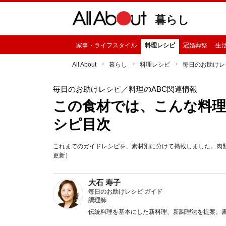
暮らし
家事・ライフスタイル
料理レシピ
冠婚葬祭
生
All About
暮らし
料理レシピ
毎日のお助けレ
毎日のお助けレシピ
／料理のABC関連情報
この食材では、こんな料理
シピ目次
これまでのガイドレシピを、素材別に分けて掲載しました。肉類
更新）
大石 寿子
毎日のお助けレシピ ガイド
調理師
伝統料理を基本にした新料理、新調理法を提案。