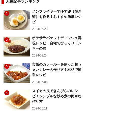
人気記事ランキング
ノンフライヤーでゆで卵（焼き
1
卵）を作る！おすすめ簡単レシ
ピ
2024/06/23
ポテサラパケットディッシュ再
2
現レシピ！自宅でびっくりドン
キーの味
2024/09/24
市販のカレールーを使った超う
3
まいカレーの作り方！本格で簡
単レシピ
2024/05/08
スイカの皮できんぴらのレシ
4
ピ！シンプルな炒め煮の簡単な
作り方
2024/10/11