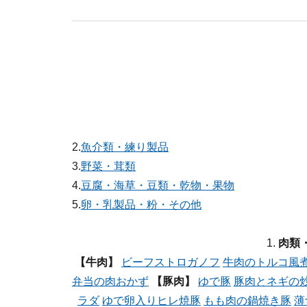
2.
魚介類・練り製品
3.
野菜・茸類
4.
豆腐・海草・豆類・乾物・果物
5.
卵・乳製品・粉・その他
1.
肉類
【牛肉】
ビーフストロガノフ
牛肉のトルコ風
弁当の肉おかず
【豚肉】
ゆで豚
豚肉とネギの
ラダ
ゆで卵入りヒレ焼豚
もも肉の鍋焼き豚
薄