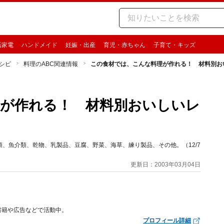
活家電
ハンドメイド
妊娠・出産
育児・赤ちゃん
子育て・キッズ
シピ
料理のABC関連情報
この食材では、こんな料理が作れる！ 材料別お
が作れる！ 材料別おいしいレ
、魚介類、乾物、乳製品、豆腐、野菜、海草、練り製品、その他。（12/7
更新日：2003年03月04日
書籍や広告などで活動中。
プロフィール詳細