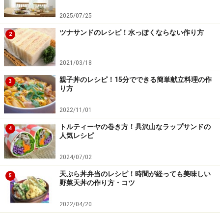
2025/07/25
ツナサンドのレシピ！水っぽくならない作り方
2
2021/03/18
親子丼のレシピ！15分でできる簡単献立料理の作
3
り方
2022/11/01
トルティーヤの巻き方！具沢山なラップサンドの
4
人気レシピ
2024/07/02
天ぷら丼弁当のレシピ！時間が経っても美味しい
5
野菜天丼の作り方・コツ
2022/04/20