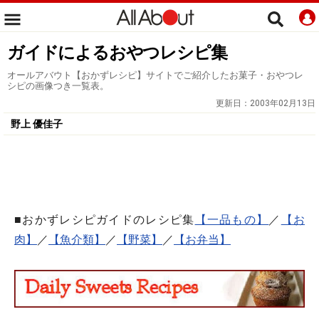
ガイドによるおやつレシピ集
オールアバウト【おかずレシピ】サイトでご紹介したお菓子・おやつレ
シピの画像つき一覧表。
更新日：
2003年02月13日
野上 優佳子
■おかずレシピガイドのレシピ集
【一品もの】
／
【お
肉】
／
【魚介類】
／
【野菜】
／
【お弁当】