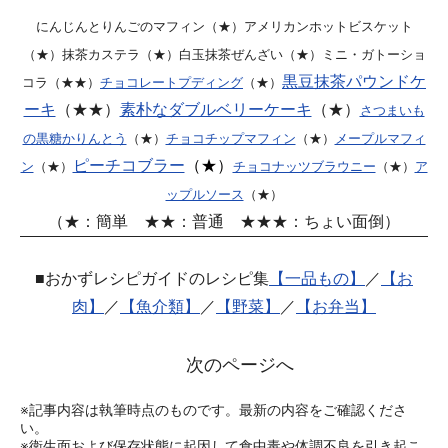
にんじんとりんごのマフィン（★）
アメリカンホットビスケット
（★）
抹茶カステラ（★）
白玉抹茶ぜんざい（★）
ミニ・ガトーショ
黒豆抹茶パウンドケ
コラ（★★）
チョコレートプディング
（★）
ーキ
（★★）
素朴なダブルベリーケーキ
（★）
さつまいも
の黒糖かりんとう
（★）
チョコチップマフィン
（★）
メープルマフィ
ピーチコブラー
（★）
ン
（★）
チョコナッツブラウニー
（★）
ア
ップルソース
（★）
（★：簡単 ★★：普通 ★★★：ちょい面倒）
■おかずレシピガイドのレシピ集
【一品もの】
／
【お
肉】
／
【魚介類】
／
【野菜】
／
【お弁当】
次のページへ
※記事内容は執筆時点のものです。最新の内容をご確認くださ
い。
※衛生面および保存状態に起因して食中毒や体調不良を引き起こ