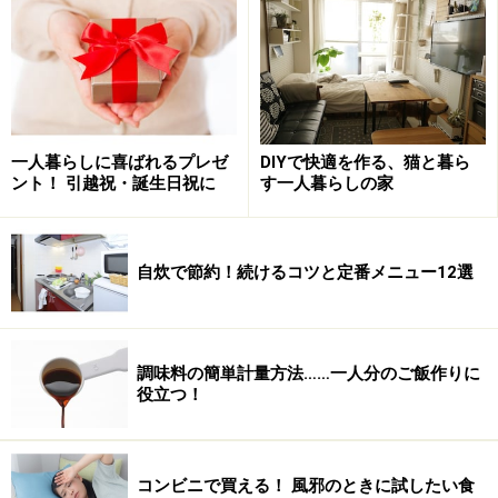
ととき。＞＞次のページへ
※記事内容は執筆時点のものです。最新の内容をご確認くださ
い。
次のページへ
1
/
4
一人暮らしに喜ばれるプレゼ
DIYで快適を作る、猫と暮ら
ント！ 引越祝・誕生日祝に
す一人暮らしの家
自炊で節約！続けるコツと定番メニュー12選
調味料の簡単計量方法……一人分のご飯作りに
役立つ！
コンビニで買える！ 風邪のときに試したい食