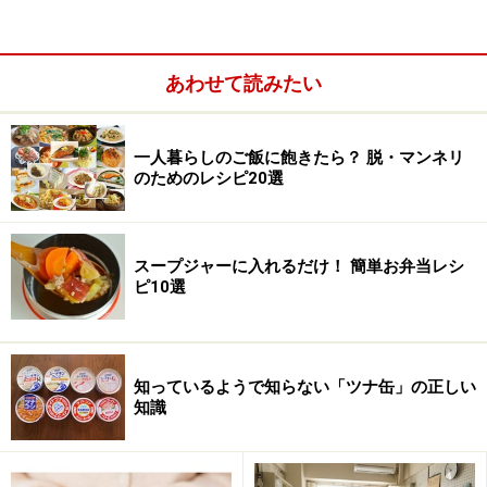
一人暮らしではあるけれど、知人の家に下宿というスタ
あわせて読みたい
イル。普通の家の二階部分、その一部屋を自室として使
っています。
一人暮らしのご飯に飽きたら？ 脱・マンネリ
のためのレシピ20選
部屋は決して広くありませんが、天窓から光が差し込む
ために、とても明るい印象。ちょうど取材に伺った日は
天気がよく、そこに広がる青空がとても高くて、いつま
スープジャーに入れるだけ！ 簡単お弁当レシ
ピ10選
でも眺めていたい気分になりました。
6畳一間ながらも、ゆとりのある印象を受けるインテリ
ア。
次のページ
で、詳しく紹介していきます。
知っているようで知らない「ツナ缶」の正しい
知識
次のページでは、写真とともに部屋の様子を詳しく紹介
します。アジアンテイストなインテリアでくつろぎのひ