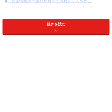
■ 異国情緒漂う香りが時間の流れをゆるやかに
■ 足りないもの、必要なものはDIYで手に入れる
■ 不動産会社スタッフが語る一人暮らしの部屋探しの
コツ
続きを読む
部屋の間取り
三橋慶輔さん（29歳）
会社員
-Room Data-
神奈川県在住
間取：1Room