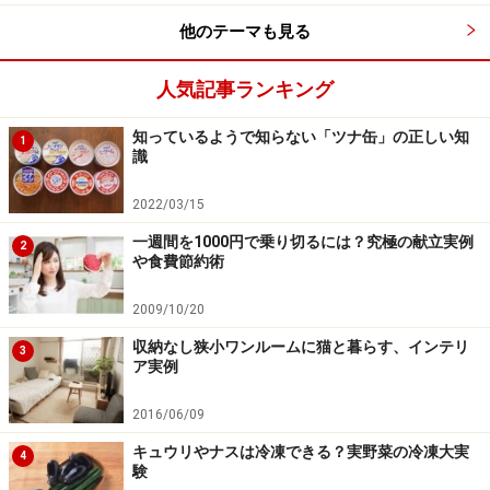
他のテーマも見る
人気記事ランキング
知っているようで知らない「ツナ缶」の正しい知
1
識
2022/03/15
一週間を1000円で乗り切るには？究極の献立実例
2
や食費節約術
2009/10/20
収納なし狭小ワンルームに猫と暮らす、インテリ
3
ア実例
2016/06/09
キュウリやナスは冷凍できる？実野菜の冷凍大実
4
験