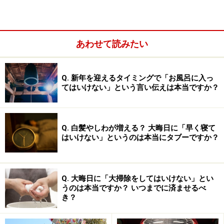
あわせて読みたい
結婚式に夫婦で出席するマナー3：子ども
Q. 新年を迎えるタイミングで「お風呂に入っ
てはいけない」という言い伝えは本当ですか？
結婚式に夫婦で出席するマナー1：お祝い金
Q. 白髪やしわが増える？ 大晦日に「早く寝て
はいけない」というのは本当にタブーですか？
夫の氏名を中央より少し右に妻の氏名はその左にバランス
よく書きます。又連名ではなく、夫の名前だけを書く場合
もあります。
Q. 大晦日に「大掃除をしてはいけない」とい
うのは本当ですか？ いつまでに済ませるべ
当然お祝い金は二人分。また別々にお祝い金の包みで渡
き？
す手もアリです。