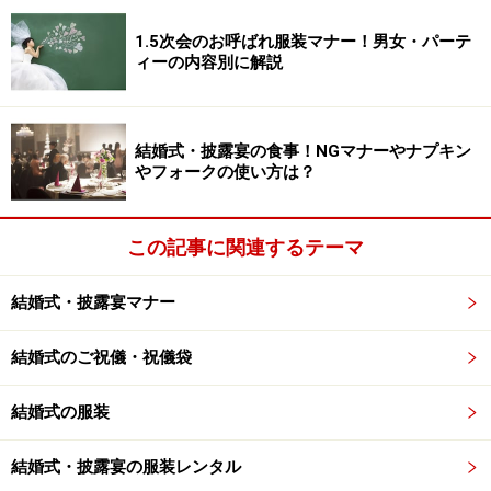
1.5次会のお呼ばれ服装マナー！男女・パーテ
■スマートに２万円を包む方法
ィーの内容別に解説
「２」と言う数字も昔は偶数なので割れる（別れる）と
いってタブーでしたが、現在ではペアと考え、気にせず
使われています。
結婚式・披露宴の食事！NGマナーやナプキン
やフォークの使い方は？
１万円札１枚＋５千円２枚→奇数枚（３枚）にして
この記事に関連するテーマ
みる。
１万円札２枚＋品物→この品物は当日持っていかな
結婚式・披露宴マナー
いで、別便で届ける。
１万円札２枚＋５円玉→ご縁の意味を込めて割り切
結婚式のご祝儀・祝儀袋
れないように。粋な計らい！
結婚式の服装
結婚式・披露宴の服装レンタル