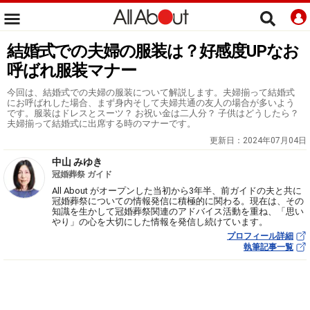
結婚式での夫婦の服装は？好感度UPなお
呼ばれ服装マナー
今回は、結婚式での夫婦の服装について解説します。夫婦揃って結婚式
にお呼ばれした場合、まず身内そして夫婦共通の友人の場合が多いよう
です。服装はドレスとスーツ？ お祝い金は二人分？ 子供はどうしたら？
夫婦揃って結婚式に出席する時のマナーです。
更新日：
2024年07月04日
中山 みゆき
冠婚葬祭 ガイド
All About がオープンした当初から3年半、前ガイドの夫と共に
冠婚葬祭についての情報発信に積極的に関わる。現在は、その
知識を生かして冠婚葬祭関連のアドバイス活動を重ね、「思い
やり」の心を大切にした情報を発信し続けています。
プロフィール詳細
執筆記事一覧