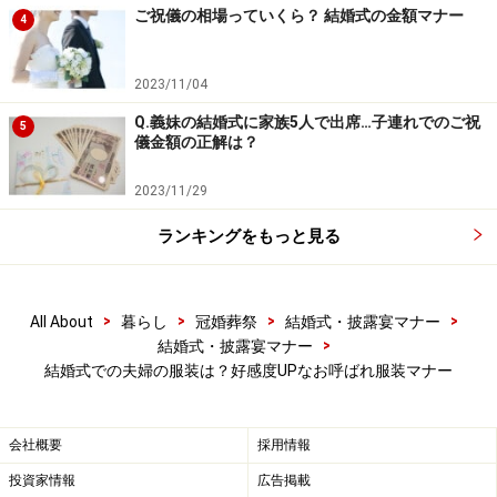
■親戚としての立場で出席するミセスの和装
ご祝儀の相場っていくら？ 結婚式の金額マナー
4
黒留袖か色留袖が一般的。また華やかな訪問着は、披露
宴やパーティに着ていけます。光沢のない生地の色無地
2023/11/04
は慶事にも弔事にも着まわしできます。訪問着や色無
Q.義妹の結婚式に家族5人で出席…子連れでのご祝
5
地、付け下げはミス・ミセスの区別なく着られますの
儀金額の正解は？
で、覚えておくと便利。
2023/11/29
ランキングをもっと見る
それぞれパートナーと格を揃えることが大事。
■親戚としての立場で出席する夫の服装
>
>
>
>
All About
暮らし
冠婚葬祭
結婚式・披露宴マナー
白いシャツ、白のネクタイが基本の略礼装で十分。ネク
>
結婚式・披露宴マナー
タイをホワイトの斜めストライプ柄やシルバーなど、同
結婚式での夫婦の服装は？好感度UPなお呼ばれ服装マナー
色のポケットチーフをプラスしてもおしゃれな着こなし
に。
会社概要
採用情報
投資家情報
広告掲載
服装の格は新郎、次に父親、親戚の順番です。格式が高