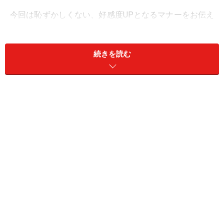
今回は恥ずかしくない、好感度UPとなるマナーをお伝え
します。ご参考までに！
続きを読む
＜目次＞
結婚式に夫婦で出席するマナー1：お祝い金
結婚式に夫婦で出席するマナー2：服装……思い切って和
装もいかが？