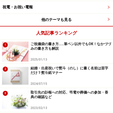
結婚式に夫婦で出席するマナー2：服装……
思い切って和装もいかが？
祝電・お祝い電報
夫婦揃って結婚式に出席する場合、まず身内、そして夫
他のテーマも見る
婦共通の友人の場合が多いようです。ここでは、親戚と
しての立場で出席する服装マナーのポイントをお伝えし
人気記事ランキング
ます。
ご祝儀袋の書き方……筆ペン以外でもOK！なかづづ
1
みの書き方も解説
妻として和装で出席すると式に品格と華やかさが演出で
2025/01/13
きます。もちろん花嫁さんより目立たないこと。着物や
帯の柄が目立ったり、帯の結び方が派手にならないよう
結婚・出産祝いで熨斗（のし）に書く名前は苗字
2
だけ？熨斗紙マナー
に気をつけて下さい。
2024/07/15
とは言っても若いミセスのあなたなら、着慣れないに和
取引先の訃報への対応、弔電や葬儀への参加・香
3
装にこだわらず、洋装でもちろんOK。親戚は和装でと言
典の確認など
う決まりはないのですから。
2023/02/13