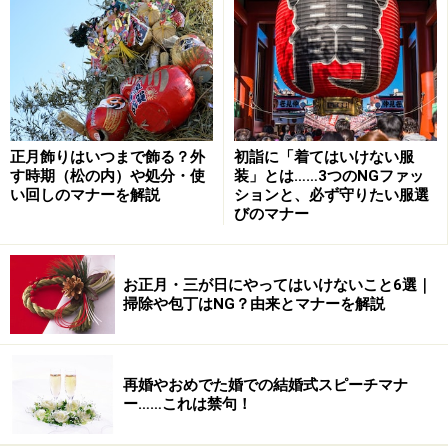
現在のお祝い金の目安が１人の場合３万円。単純計算
で、夫婦だとその倍で６万円。しかし６という数字は偶
数で慶事には使わない数字なので、この場合５万円を包
むのが一般的。５万円ではすこし少ないと思われる場合
は、プラス１万円で品物を贈る方法もあります。
正月飾りはいつまで飾る？外
初詣に「着てはいけない服
す時期（松の内）や処分・使
装」とは……3つのNGファッ
ただし、この５万円は遠い親戚・友人・知人の目安であ
い回しのマナーを解説
ションと、必ず守りたい服選
びのマナー
り、兄弟姉妹や姪や甥の場合は、夫婦で10万円が相場目
安となっています。
お正月・三が日にやってはいけないこと6選｜
掃除や包丁はNG？由来とマナーを解説
■別々にお祝い金の包みで渡す手もアリ
夫婦で５万円を包むのが金銭的に負担ならば、それぞれ
別に２万円ずつ、又逆に少ないと思ったら３万円ずつ包
再婚やおめでた婚での結婚式スピーチマナ
む手もアリです。気をつけることは、同じデザインの祝
ー……これは禁句！
儀袋のものを使うように。違うデザインだと「仲の悪い
夫婦かも」と、勘違いされても困りますよね。