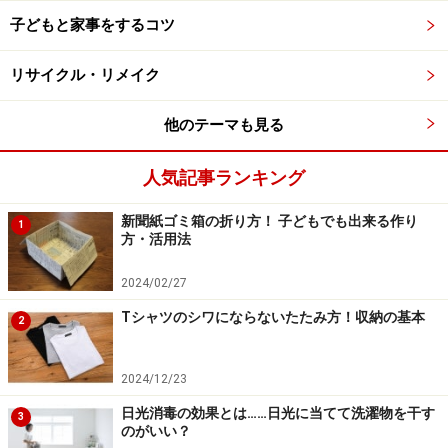
発生源で登場した臭いの元「尿石」とは、飛び散った尿
子どもと家事をするコツ
や便器内の水に少し残った尿が空気中の成分（リン酸や
炭酸ガス等）と結びついて、固くて落ちないガンコ汚れ
リサイクル・リメイク
（難溶性カルシウム化合物）としてこびりつくものです
ので、臭い対策には飛び散り汚れを含めた策が肝心にな
他のテーマも見る
ります。
人気記事ランキング
それでは次から対策ステップ1、2、3をお届けします。
新聞紙ゴミ箱の折り方！ 子どもでも出来る作り
1
方・活用法
トイレの臭い対策1：日常編
2024/02/27
Tシャツのシワにならないたたみ方！収納の基本
2
使う人みんなの協力があればもっとラクになります
2024/12/23
日光消毒の効果とは……日光に当てて洗濯物を干す
トイレの臭い対策には日頃の心がけが明暗を分けます。
3
のがいい？
グッズをセットして今日から始めましょう。