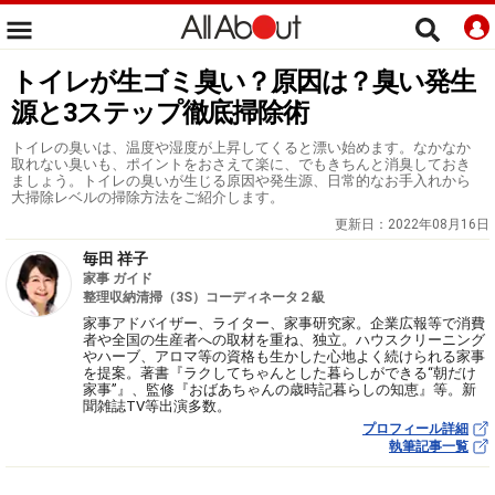
トイレが生ゴミ臭い？原因は？臭い発生
源と3ステップ徹底掃除術
トイレの臭いは、温度や湿度が上昇してくると漂い始めます。なかなか
取れない臭いも、ポイントをおさえて楽に、でもきちんと消臭しておき
ましょう。トイレの臭いが生じる原因や発生源、日常的なお手入れから
大掃除レベルの掃除方法をご紹介します。
更新日：
2022年08月16日
毎田 祥子
家事 ガイド
整理収納清掃（3S）コーディネータ２級
家事アドバイザー、ライター、家事研究家。企業広報等で消費
者や全国の生産者への取材を重ね、独立。ハウスクリーニング
やハーブ、アロマ等の資格も生かした心地よく続けられる家事
を提案。著書『ラクしてちゃんとした暮らしができる“朝だけ
家事”』、監修『おばあちゃんの歳時記暮らしの知恵』等。新
聞雑誌TV等出演多数。
プロフィール詳細
執筆記事一覧