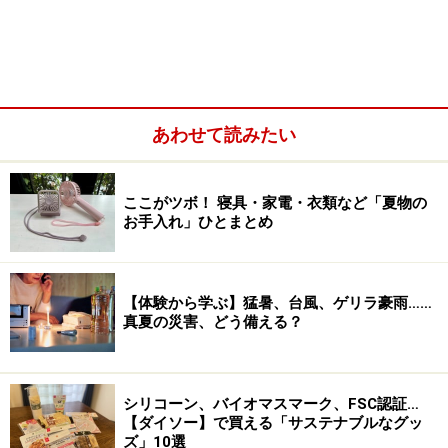
トイレの臭い対策1：日常編
あわせて読みたい
トイレの臭い対策2：ときどき掃除編
トイレの臭い対策3：大掃除と来客対策
ここがツボ！ 寝具・家電・衣類など「夏物の
お手入れ」ひとまとめ
トイレの臭いが発生する原因・仕組みと
【体験から学ぶ】猛暑、台風、ゲリラ豪雨……
は？
真夏の災害、どう備える？
イヤなトイレの臭いは、どうやって生じるのでしょうか
シリコーン、バイオマスマーク、FSC認証…
【ダイソー】で買える「サステナブルなグッ
トイレの臭いの主な発生源は、尿などの汚れによるもの
ズ」10選