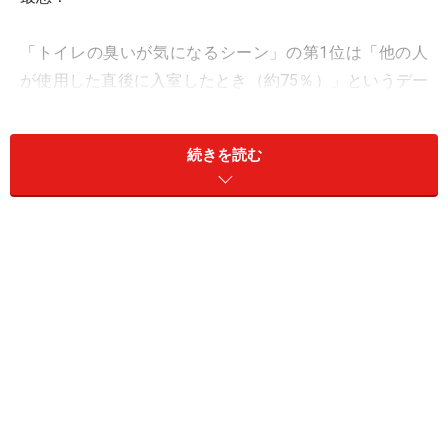
「トイレの臭いが気になるシーン」の第1位は「他の人
が使用した直後に入室したとき（約75％）」というデー
タもあるようです。ポイントを押さえてラクに、でもき
ちんと消臭しておきましょう。
続きを読む
＜目次＞
トイレの臭いが発生する原因・仕組みとは？
トイレの臭いの発生源は？尿石をなくそう