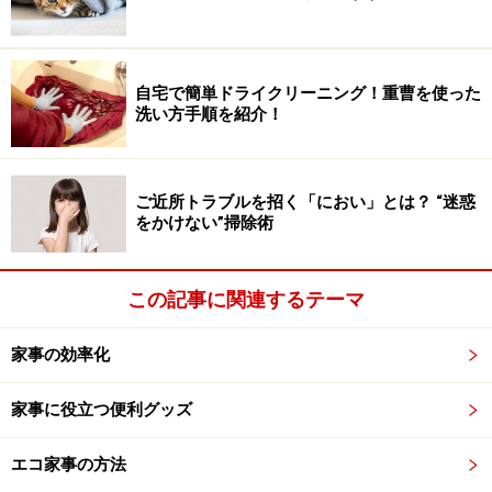
トイレという小さな空間の中ですが、臭いの発生源、つ
まり汚れの場所は便器だけではありません。尿汚れに関
自宅で簡単ドライクリーニング！重曹を使った
していえば、尿が残りやすいのは便器の内裏や便座の
洗い方手順を紹介！
裏、そしてあちこちの飛び散り汚れです。
「便器の内裏」は尿が跳ね返ってつくもの、「便座の裏
ご近所トラブルを招く「におい」とは？ “迷惑
や根元」はビデを使用した際の飛び散りでも汚れがつき
をかけない”掃除術
やすい場所です。
この記事に関連するテーマ
便器の内側は男女関係ありませんが、外側に飛び散る汚
れの真犯人は男性といわれます。おしっこをする際に便
家事の効率化
器の中から跳ね返って、「便座や便器のふたの裏」や、
「床」や「壁」へも飛び散り、「便器の枠」にかかった
家事に役立つ便利グッズ
尿はつるつるっと便器の外側に垂れていくことも……！
エコ家事の方法