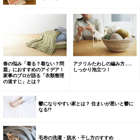
や、下水からのものがあります。ここではトイレ内の汚
れについてお話ししますね。
トイレの臭いの原因は、主に
残っている尿やこびりつい
ている尿石に含まれる有機物が、腐って分解するときに
発生するガス
。生ゴミの臭いもそうですが、雑菌がガスを発生させる
春の悩み「着る？着ない？問
アクリルたわしの編み方……
うえで必要なのは「水分」「栄養」「温度」の3点セッ
題」におすすめのアイデア！
しっかり泡立つ！
家事のプロが語る「衣類整理
トですので、十分な湿度（水分）のあるトイレでは、気
の道すじ」とは？
温が上がる時期は、「栄養」を待つばかりなのです。
鬱になりやすい家とは？ 住まいが悪いと鬱に
なる⁉
トイレの臭いの発生源は？尿石をなくそう
ではそれらの発生源はどこに？
尿があるところが一番怪
しい場所
です。
毛布の洗濯・脱水・干し方のすすめ