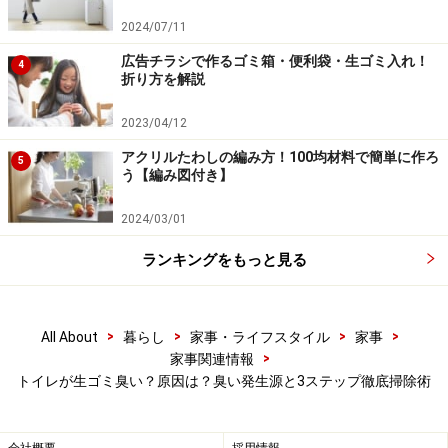
2024/07/11
■トイレブラシの汚れは下水並み!? 衛生的な道具をセッ
広告チラシで作るゴミ箱・便利袋・生ゴミ入れ！
4
折り方を解説
ト
トイレブラシや、「洗い流せる拭き取りシート」または
2023/04/12
「使い捨て古布（とゴミ箱）」のセットは必須です。家
アクリルたわしの編み方！100均材料で簡単に作ろ
5
事の知恵の記事「
トイレブラシの汚れは下水並み
」にも
う【編み図付き】
書かれているとおり、汚れたブラシでのお掃除はせっか
くの掃除の効果が半減します。グッズも清潔に。
2024/03/01
ランキングをもっと見る
この他、飛び散り汚れを拭くためのものをセット。古布
を小さく切ったものや、市販の流せるシートなど、使い
捨てできるものがおすすめです。
>
>
>
>
All About
暮らし
家事・ライフスタイル
家事
>
家事関連情報
トイレが生ゴミ臭い？原因は？臭い発生源と3ステップ徹底掃除術
■「掃除」というより、「次に使う人へのエチケット」
を意識
トイレの臭いの元になる尿などの汚れは、ついてすぐの
会社概要
採用情報