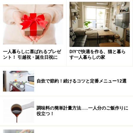
■手洗い場
トイレの手洗い場は掃除を忘れがちな箇所ですが、ホコ
リや水垢による黒ずみやくすみが生じやすいです。
■ウォッシュレット
一人暮らしに喜ばれるプレゼ
DIYで快適を作る、猫と暮ら
ント！ 引越祝・誕生日祝に
す一人暮らしの家
ウォッシュレットのノズルはとても汚れやすい箇所で
す。目詰まりを起こすと、水の量が減ったり、故障につ
ながることもあります。
自炊で節約！続けるコツと定番メニュー12選
トイレ掃除は、どれくらいの頻度ですれば
いい？
調味料の簡単計量方法……一人分のご飯作りに
役立つ！