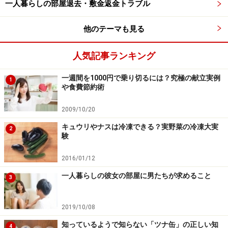
す。月曜日は便器内、火曜日は便座の裏とその下、水曜
一人暮らしの部屋退去・敷金返金トラブル
日は床と壁…というように、1日1箇所サッと拭くだけ
他のテーマも見る
で、汚れも溜まらず、常にキレイなトイレが保てます。
人気記事ランキング
まとめてやるか、こまめにやるかは、性格やライフスタ
イルにもよります。自分に合ったトイレ掃除の頻度を見
一週間を1000円で乗り切るには？究極の献立実例
1
や食費節約術
つけましょう。
2009/10/20
キュウリやナスは冷凍できる？実野菜の冷凍大実
トイレ掃除に必要な道具
2
験
■洗剤
2016/01/12
まずは
トイレ用中性洗剤
を用意しましょう。便器からそ
一人暮らしの彼女の部屋に男たちが求めること
3
の周辺まで使えて便利。こまめに掃除をしているのであ
れば、これ1つあればOK。
2019/10/08
知っているようで知らない「ツナ缶」の正しい知
4