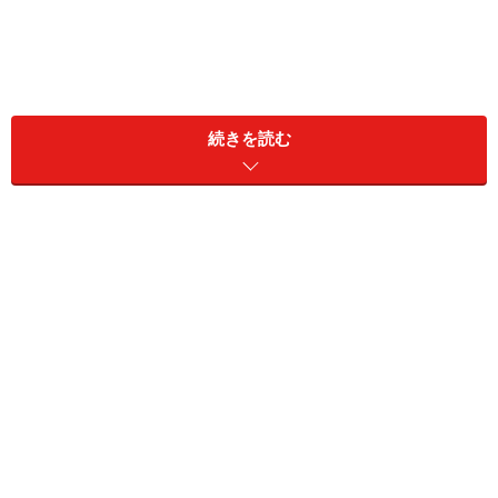
続きを読む
便器の中につく黄ばみの原因は尿石。黒ずみはホコリや
カビによるものです。特に気をつけたいのが、溜まった
水の周辺や便器のフチ裏。こまめに掃除をしておけば簡
単に落とせますが、時間が経つと頑固な汚れになるの
で、注意が必要です。
■便座の裏とその下
便座の裏側とその下の便器には、はねた尿や便などがこ
びりついていることがあります。便座を上げないと気づ
きにくいので、汚れを放置しやすい箇所です。