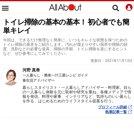
トイレ掃除の基本の基本！ 初心者でも簡
単キレイ
今回は、できるだけ無理なく簡単に、いつもキレイな状態を保つための
トイレ掃除の基本をご紹介します。汚れが溜まりやすい箇所や掃除の頻
度、洗剤などの必要な道具、掃除の手順、トイレ掃除を楽にするヒント
など、ぜひ参考にしてみてください。
更新日：
2021年11月13日
河野 真希
一人暮らし・簡単一汁三菜レシピ ガイド
食生活アドバイザー
暮らしスタイリスト・一人暮らしアドバイザー・料理家。自ら
の一人暮らし体験を元に取材や研究を重ね、各種メディアで情
報を発信。料理や家事、インテリアなど、気持ちのいい暮らし
を作る、はじめるためのライフスタイル提案を行う。
プロフィール詳細
執筆記事一覧