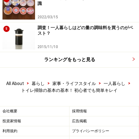
マジックリン 消臭ストロング トイレ トイレ用洗剤 ス
識
プレー 本体 400ml
2022/03/15
調査！一人暮らしはどの量の調味料を買うのがベ
5
スト？
2015/11/10
ランキングをもっと見る
>
>
>
>
All About
暮らし
家事・ライフスタイル
一人暮らし
Amazonで見る
トイレ掃除の基本の基本！ 初心者でも簡単キレイ
最近は洗浄力がより強い
トイレ用アルカリ性洗剤
もあり
会社概要
採用情報
ます。フチ裏に液をつけて時間を置き、あとは水を流せ
投資家情報
広告掲載
ば、こすらなくていいというのが売りです。ただし、あ
利用規約
プライバシーポリシー
まりに時間が経ちすぎて頑固になった汚れは落とせない