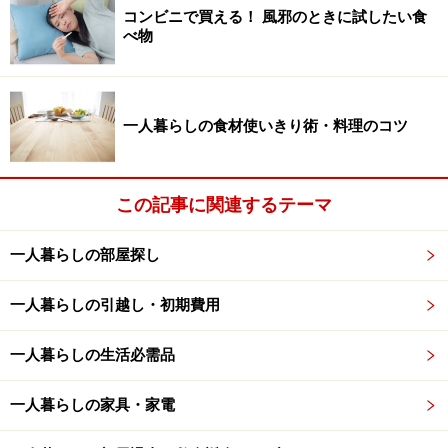
コンビニで買える！ 風邪のときに試したい食
一人暮らしだとトイレを使う頻度も少ないけれど、毎日掃除
べ物
しなきゃダメ？
仕事や学校などで日中部屋にいることの少ない一人暮ら
しなら、トイレを使うのは1日わずか数回ということ
一人暮らしの食材使いきり術・料理のコツ
も。「ほとんど使っていないんだから、汚れないでし
ょ」と思うかもしれませんが、便器内は水が溜まってい
るため、使っていなくても水垢汚れやカビ汚れが発生す
この記事に関連するテーマ
る可能性があります。
最低でも1週間に1度
はトイレ全体
一人暮らしの部屋探し
を掃除しておきましょう。
一人暮らしの引越し・初期費用
ただ、1週間に1度時間をかけて掃除をするよりも、
1日1
回トイレを使ったあとに汚れやすい箇所だけでもサッと
一人暮らしの生活必需品
拭いておくと、短時間で済み、負担がないと感じる人も
いる
かもしれません。例えば、便座の中を使い捨てのシ
一人暮らしの家具・家電
ートで拭くだけなら、わずか1分ほどあれば終わりま