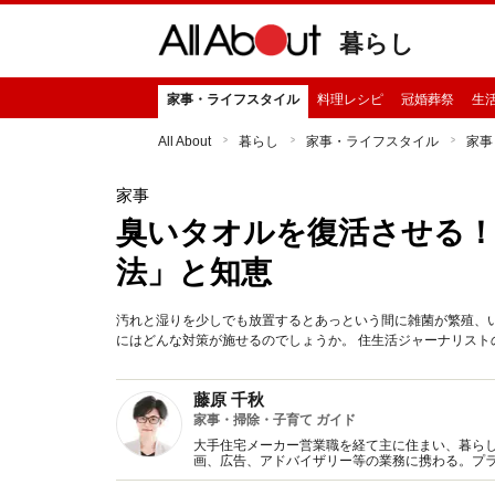
暮らし
家事・ライフスタイル
料理レシピ
冠婚葬祭
生
All About
暮らし
家事・ライフスタイル
家事
家事
臭いタオルを復活させる！
法」と知恵
汚れと湿りを少しでも放置するとあっという間に雑菌が繁殖、
にはどんな対策が施せるのでしょうか。 住生活ジャーナリスト
藤原 千秋
家事・掃除・子育て ガイド
大手住宅メーカー営業職を経て主に住まい、暮らし
画、広告、アドバイザリー等の業務に携わる。プラ
に朝日新聞出版）など著監修書、マスコミ出演多