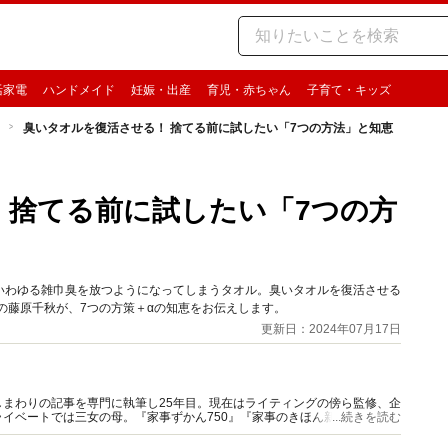
活家電
ハンドメイド
妊娠・出産
育児・赤ちゃん
子育て・キッズ
臭いタオルを復活させる！ 捨てる前に試したい「7つの方法」と知恵
 捨てる前に試したい「7つの方
いわゆる雑巾臭を放つようになってしまうタオル。臭いタオルを復活させる
の藤原千秋が、7つの方策＋αの知恵をお伝えします。
更新日：2024年07月17日
まわりの記事を専門に執筆し25年目。現在はライティングの傍ら監修、企
イベートでは三女の母。『家事ずかん750』『家事のきほん新事典』（共
...続きを読む
数。