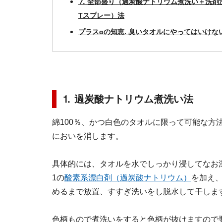
⒎ 全部盛り（過炭酸ナトリウム煮洗い＋洗剤
Tスプレー）法
プラスαの知恵. 臭いタオルにやってはいけな
⒈ 過炭酸ナトリウム煮洗い法
綿100％、かつ白色のタオルに限って可能な方
においを消します。
具体的には、タオルを水でしっかり浸してなお
1の
酸素系漂白剤（過炭酸ナトリウム）
を加え
めるまで放置、すすぎ洗いをし脱水して干しま
色柄もので煮洗いをすると色柄が抜けますので