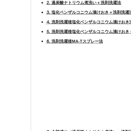
⒉ 過炭酸ナトリウム煮洗い＋洗剤洗濯法
⒊ 塩化ベンザルコニウム漬けおき＋洗剤洗濯
⒋ 洗剤洗濯後塩化ベンザルコニウム漬けおき
⒌ 洗剤洗濯後塩化ベンザルコニウム漬けおき
⒍ 洗剤洗濯後MA-Tスプレー法