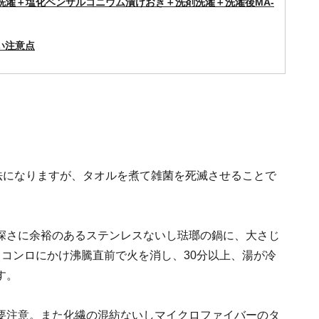
洗濯＋塩化ベンザルコニウム漬けおき＋洗剤洗濯＋洗濯後MA-
い注意点
法になりますが、タオルを煮て雑菌を死滅させることで
深さに余裕のあるステンレスないし琺瑯の鍋に、大さじ
、コンロにかけ沸騰直前で火を消し、30分以上、湯が冷
す。
要注意。また化繊の混紡ないしマイクロファイバーのタ