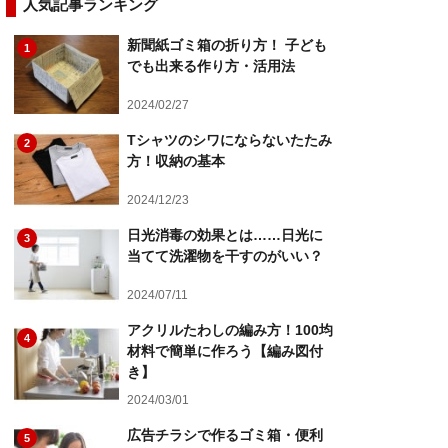
人気記事ランキング
新聞紙ゴミ箱の折り方！ 子ども
1
でも出来る作り方・活用法
2024/02/27
Tシャツのシワにならないたたみ
2
方！収納の基本
2024/12/23
日光消毒の効果とは……日光に
3
当てて洗濯物を干すのがいい？
2024/07/11
アクリルたわしの編み方！100均
4
材料で簡単に作ろう【編み図付
き】
2024/03/01
広告チラシで作るゴミ箱・便利
5