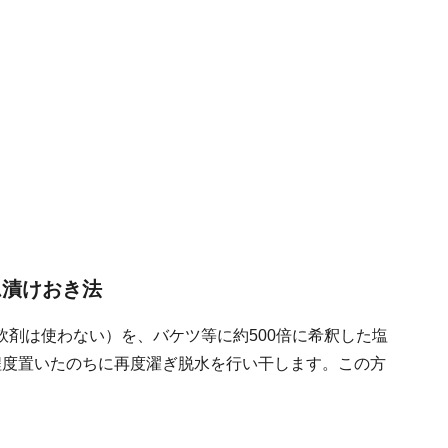
ム漬けおき法
剤は使わない）を、バケツ等に約500倍に希釈した塩
程度置いたのちに再度濯ぎ脱水を行い干します。この方