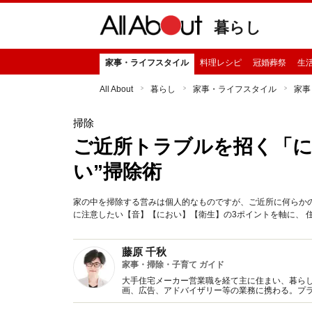
暮らし
家事・ライフスタイル
料理レシピ
冠婚葬祭
生
All About
暮らし
家事・ライフスタイル
家事
掃除
ご近所トラブルを招く「に
い”掃除術
家の中を掃除する営みは個人的なものですが、ご近所に何らか
に注意したい【音】【におい】【衛生】の3ポイントを軸に、 
藤原 千秋
家事・掃除・子育て ガイド
大手住宅メーカー営業職を経て主に住まい、暮らし
画、広告、アドバイザリー等の業務に携わる。プラ
に朝日新聞出版）など著監修書、マスコミ出演多