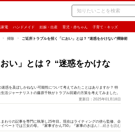
活家電
ハンドメイド
妊娠・出産
育児・赤ちゃん
子育て・キッズ
掃除
ご近所トラブルを招く「におい」とは？ “迷惑をかけない”掃除術
おい」とは？ “迷惑をかけな
の迷惑を及ぼしかねない可能性について考えてみたことはありますか？ 特
住生活ジャーナリストの藤原千秋がトラブル回避の方策を考えてみました。
更新日：2025年01月18日
まわりの記事を専門に執筆し25年目。現在はライティングの傍ら監修、企
イベートでは三女の母。『家事ずかん750』『家事のきほん新事典』（共
...続きを読む
数。