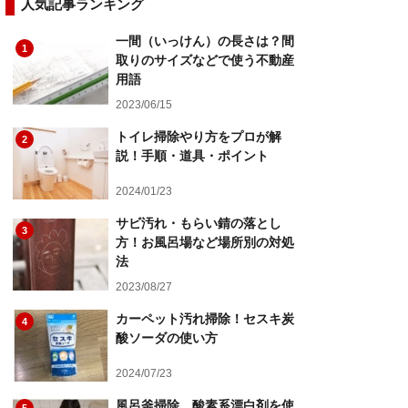
人気記事ランキング
一間（いっけん）の長さは？間
1
取りのサイズなどで使う不動産
用語
2023/06/15
トイレ掃除やり方をプロが解
2
説！手順・道具・ポイント
2024/01/23
サビ汚れ・もらい錆の落とし
3
方！お風呂場など場所別の対処
法
2023/08/27
カーペット汚れ掃除！セスキ炭
4
酸ソーダの使い方
2024/07/23
風呂釜掃除…酸素系漂白剤を使