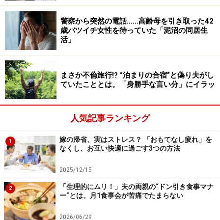
そこで、ご近所付き合いにおいてぜひ意識していただき
警察から突然の電話……高齢母を引き取った42
たいのが、次の5つのポイントです。
歳バツイチ女性を待っていた「泥沼の同居生
活」
1.
付き合う相手を限定しない
たとえ気が合っても、いつも同じ人とだけ交流している
まさか不倫旅行!? “泊まりの合宿”と偽り夫がし
と互いに息が詰まり、苦しくなってしまいます。多様な
ていたこととは。「身勝手な言い分」にイラッ
人とさまざまな出会いを楽しむ感覚で、気軽に楽しいお
付き合いをしていきましょう。
人気記事ランキング
2.
ディープなプライバシーの話題はタブー
嫁の帰省、実はストレス？ 「おもてなし疲れ」を
1
家計の事情や夫婦関係の問題など、互いのプライバシー
なくし、お互い快適に過ごす3つの方法
にかかわるディープな話題の共有は、極力しないことで
2025/12/15
す。こういった話題が出たときには、さらりとかわして
「生理的にムリ！」夫の両親の“ドン引き食事マナ
いきましょう。
2
ー”とは。月1食事会が苦痛でたまらない
「うちの家計ですか？ ギリギリですよ。つつましく生活
2026/06/29