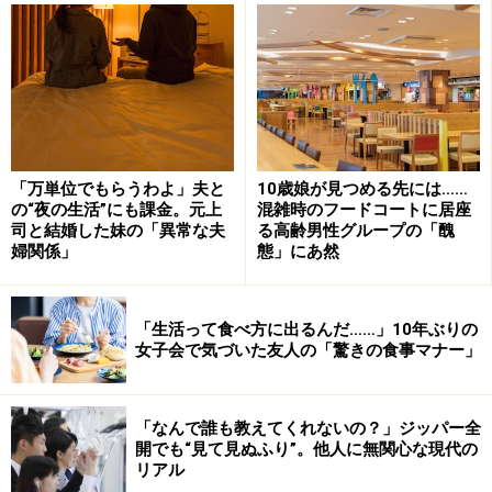
「万単位でもらうわよ」夫と
10歳娘が見つめる先には……
の“夜の生活”にも課金。元上
混雑時のフードコートに居座
ご近所付き合いを良好にする5つの鉄則ポイ
司と結婚した妹の「異常な夫
る高齢男性グループの「醜
ント
婦関係」
態」にあ然
ご近所付き合いを続けるなかでも、とても大切になるの
が、「つかず離れず」のバランス感覚です。付き合いを
「生活って食べ方に出るんだ……」10年ぶりの
女子会で気づいた友人の「驚きの食事マナー」
やめると孤立してしまいますし、地域の情報にも疎くな
ってしまいます。逆に、付き合いを濃くしてしまうと息
苦しくなり、感情的なトラブルが生じやすくなってしま
「なんで誰も教えてくれないの？」ジッパー全
開でも“見て見ぬふり”。他人に無関心な現代の
います。
リアル