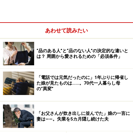
ん。なぜなら、ご近所の方々とは険悪になったとして
も、関係を簡単に切ることができない間柄だからです。
人間関係に亀裂が入ったからといって、そう簡単に引越
あわせて読みたい
しできるものではありませんし、自治会活動や地域の活
動などで顔を合わせなければならないこともあるでしょ
“品のある人”と“品のない人”の決定的な違いと
う。長くほどよい関係を保ちながら付き合っていかなけ
は？ 周囲から愛されるための「必須条件」
ればならないからこそ、互いにトラブルを起こさないよ
うに、注意を払っていく必要があるのです。
「電話では元気だったのに」1年ぶりに帰省し
た娘が見たものは……。70代一人暮らし母
の“異変”
「お父さんが炊き出しに並んでた」娘の一言に
妻は――。失業を5カ月隠し続けた夫