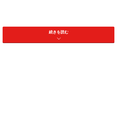
続きを読む
ご近所づきあいは難しい？ 簡単に切れない
関係だからこそトラブル予防を
「条件」で結びついているご近所の方々と、個人的な深
い付き合いを期待するのは、ちょっと危険かもしれませ