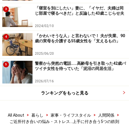
してますよ」「うちの夫婦仲ですか？ しょっちゅう喧嘩
「寝室を別にしたい」妻に、「イヤだ、夫婦は同
3
していますよ。うるさかったら言ってくださいね」とい
じ部屋で寝るべきだ」と反論した43歳こじらせ夫
うように、会話がそれ以上深くなっていかないよう、さ
2024/02/10
らりとかわしていきましょう。
「かわいそうな人」と言わないで！ 夫が失業、90
4
歳の実母を介護する55歳女性を「支えるもの」
3.
訪問するだけでなく、自分の家にも人を招く
「他人の家には出向くのに、自分の家には人を招かな
2025/06/20
い」という主義の人もいます。ですが、これを続けてい
警察から突然の電話……高齢母を引き取った42歳バ
5
ツイチ女性を待っていた「泥沼の同居生活」
ると、相手の気持ちに不公平感が生じてしまいます。ご
近所付き合いでは、誰か一人に負担が偏らないよう、配
2026/07/16
慮しあっていくのが礼儀です。
ランキングをもっと見る
他人の家に訪問したら、次は自分の家に招く。このよう
なフィフティー・フィフティーの関係を続けると、長く
>
>
>
>
All About
暮らし
家事・ライフスタイル
人間関係
上手に付き合っていくことができます。家の中に他人の
ご近所付き合いの悩み・ストレス…上手に付き合う5つの鉄則
出入りがあることは、煩わしいことばかりではありませ