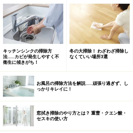
反。主婦の半数以上が「毎日欠かさず掃除する」として
いますが、それでも洗い残しの汚れは蓄積してしまうも
のです。
シンク掃除の基本
キッチンシンクの掃除方
冬の大掃除！ わざわざ掃除し
法……カビが発生しやすく不
なくていい場所3選
衛生に傾きがち！
この継ぎ目部分は気をつけていても汚れが溜まりやすいとこ
ろ
お風呂の掃除方法を解説……頑張り過ぎず、し
っかりキレイに！
まず最も効果的なシンク掃除は、調理～洗い物毎の「都
度」掃除です。食器を洗うものとは別にスポンジ等を用
意しておき、ただし洗剤は普段使いの食器用洗剤で気軽
窓拭き掃除のやり方とは？ 重曹・クエン酸・
セスキの使い方
に「隅から隅まで」洗ってしまうのです。三角コーナ
ー、ゴミ受け皿、排水口周りまで含めて、というのが理