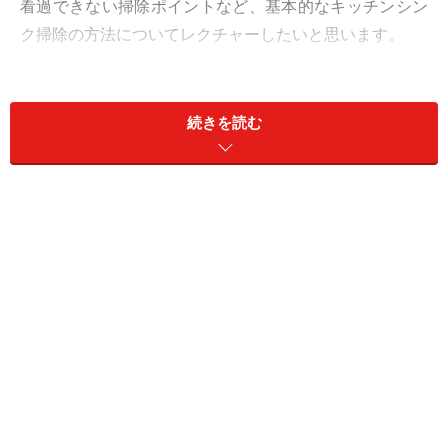
看過できない掃除ポイントなど、基本的なキッチンシン
ク掃除の方法についてレクチャーしたいと思います。
＜目次＞
続きを読む
シンクは何故汚れるのか
シンク掃除の基本
ステンレス以外の素材でできたシンク
シンク掃除の盲点