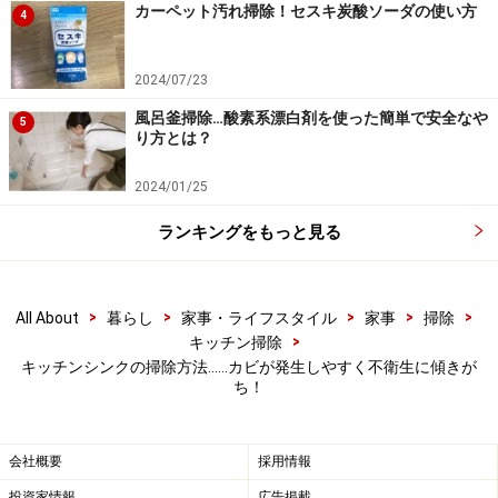
カーペット汚れ掃除！セスキ炭酸ソーダの使い方
4
す。
2024/07/23
風呂釜掃除…酸素系漂白剤を使った簡単で安全なや
5
り方とは？
2024/01/25
ランキングをもっと見る
>
>
>
>
>
All About
暮らし
家事・ライフスタイル
家事
掃除
>
キッチン掃除
キッチンシンクの掃除方法……カビが発生しやすく不衛生に傾きが
ち！
シンク掃除の盲点
会社概要
採用情報
盲点というより、シンク周りで一番「見たくない、触り
たくない」不可触箇所、「排水口」。おそらくキッチン
投資家情報
広告掲載