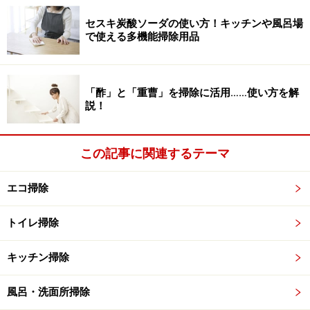
想ですが、なかなかそこまでできかねる、という方のほ
セスキ炭酸ソーダの使い方！キッチンや風呂場
うが多いかもしれません。洗浄後、乾いたタオルなどで
で使える多機能掃除用品
水滴を全て拭ってしまうと完璧です。
目に付く面のみでも洗わないよりはましですが、その場
「酢」と「重曹」を掃除に活用……使い方を解
説！
合、シンクと作業台（ワークトップ）との継ぎ目付近
に、食器洗い時に飛んだ汚れや汚れによるカビが蓄積し
てしまうことになりがちです。このような汚れはスポン
この記事に関連するテーマ
ジと食器用洗剤だけでは容易に落ちません。古歯ブラシ
に重曹か食器用クリームクレンザーを付けて、歯磨きの
エコ掃除
ように汚れを掻き出して落とします。その際、すすぎを
忘れないようにしましょう。
トイレ掃除
キッチン掃除
ステンレス以外の素材でできたシンク
風呂・洗面所掃除
最近、豊富なカラーバリエーションなどでインテリア的