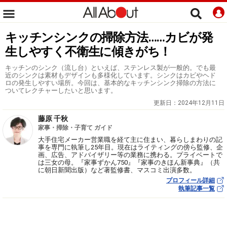
キッチンシンクの掃除方法……カビが発
生しやすく不衛生に傾きがち！
キッチンのシンク（流し台）といえば、ステンレス製が一般的。でも最
近のシンクは素材もデザインも多様化しています。シンクはカビやヘド
ロの発生しやすい場所。今回は、基本的なキッチンシンク掃除の方法に
ついてレクチャーしたいと思います。
更新日：
2024年12月11日
藤原 千秋
家事・掃除・子育て ガイド
大手住宅メーカー営業職を経て主に住まい、暮らしまわりの記
事を専門に執筆し25年目。現在はライティングの傍ら監修、企
画、広告、アドバイザリー等の業務に携わる。プライベートで
は三女の母。『家事ずかん750』『家事のきほん新事典』（共
に朝日新聞出版）など著監修書、マスコミ出演多数。
プロフィール詳細
執筆記事一覧