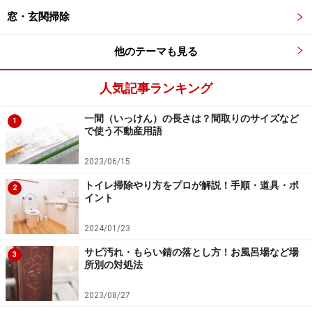
窓・玄関掃除
にも人気のある人造大理石製シンクの場合、通常のお手
入れはステンレスのそれと変わりません。若干水垢が溜
他のテーマも見る
まりやすいので、その場合にはクエン酸水などを塗布し
てしばらく置いた後に、スポンジで擦って落とします。
人気記事ランキング
商品によっては、微細な傷はナイロンタワシで擦り削っ
て修復することが出来ます。
一間（いっけん）の長さは？間取りのサイズなど
1
で使う不動産用語
輸入住宅などで使われることの多い琺瑯（ホウロウ）製
2023/06/15
シンクも、通常のお手入れの限りではステンレスや人造
トイレ掃除やり方をプロが解説！手順・道具・ポ
2
大理石製と同様です。ただ、「シンクに水を溜めて洗
イント
う」という欧米でのシンク利用の仕方に準じた製品であ
2024/01/23
るため、日本式の（今までどおりの、無意識な）使い方
をしていると、誤って食器を割ったり、そのことによる
サビ汚れ・もらい錆の落とし方！お風呂場など場
3
所別の対処法
傷を生じさせたりといったトラブルの可能性が高まりま
す。微細な傷や、茶渋のような汚れがつくこともありま
2023/08/27
す。他よりもう一歩、まめなお手入れが必要な素材で