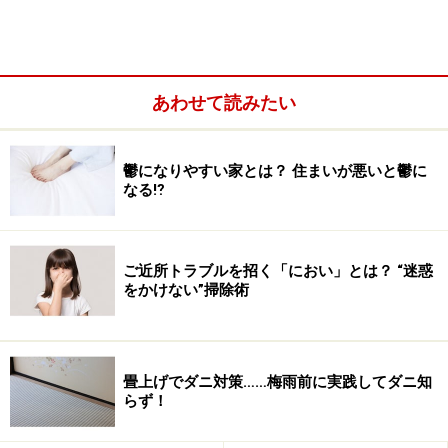
あわせて読みたい
鬱になりやすい家とは？ 住まいが悪いと鬱に
シンクは何故汚れるのか
なる⁉
食材を洗い、食器を洗い、鍋や釜やフライパンなど、あ
らゆるキッチン周りの汚れ物をこの一箇所で洗うことに
ご近所トラブルを招く「におい」とは？ “迷惑
なるシンクという場所は、泥から油から酸からアルカ
をかけない”掃除術
リ……常に多種多様の汚れと接しています。水場であるこ
とから水垢の発生は免れませんし、そのせいでカビやヘ
ドロの発生しやすい場所でもあります。食べ物を扱うが
畳上げでダニ対策……梅雨前に実践してダニ知
ゆえに、住まいの中で最も衛生に留意しなければいけな
らず！
いにも関わらず、最も不衛生に傾きがちである二律背