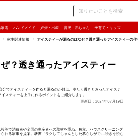
活家電
ハンドメイド
妊娠・出産
育児・赤ちゃん
子育て・キッズ
家事関連情報
アイスティーが濁るのはなぜ？透き通ったアイスティーの作
なぜ？透き通ったアイスティー
、自分でアイスティーを作ると濁るのが難点。冷たく透きとおったアイステ
アイスティーを上手に作るポイントをご紹介します。
更新日：2024年07月19日
広報等で消費者や全国の生産者への取材を重ね、独立。ハウスクリーニング
られる家事を提案。著書『ラクしてちゃんとした暮らしができる“朝だけ
...続きを読む