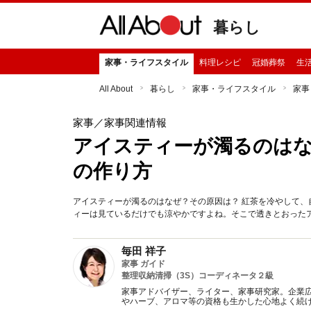
暮らし
家事・ライフスタイル
料理レシピ
冠婚葬祭
生
All About
暮らし
家事・ライフスタイル
家事
家事
／家事関連情報
アイスティーが濁るのは
の作り方
アイスティーが濁るのはなぜ？その原因は？ 紅茶を冷やして
ィーは見ているだけでも涼やかですよね。そこで透きとおった
毎田 祥子
家事 ガイド
整理収納清掃（3S）コーディネータ２級
家事アドバイザー、ライター、家事研究家。企業
やハーブ、アロマ等の資格も生かした心地よく続け