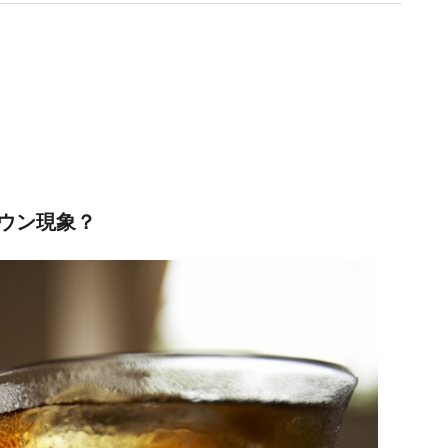
恵』等。新聞雑誌TV等出演多数。
ウン現象？