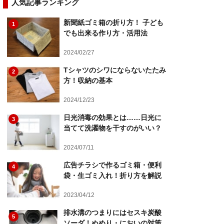
人気記事ランキング
新聞紙ゴミ箱の折り方！ 子ども
1
でも出来る作り方・活用法
2024/02/27
Tシャツのシワにならないたたみ
2
方！収納の基本
2024/12/23
日光消毒の効果とは……日光に
3
当てて洗濯物を干すのがいい？
2024/07/11
広告チラシで作るゴミ箱・便利
4
袋・生ゴミ入れ！折り方を解説
2023/04/12
排水溝のつまりにはセスキ炭酸
5
ソーダ！ぬめり・においの対策