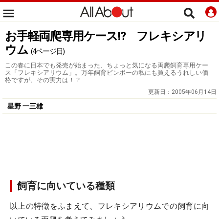
お手軽両爬専用ケース!? フレキシアリ
ウム
(4ページ目)
この春に日本でも発売が始まった、ちょっと気になる両爬飼育専用ケー
ス「フレキシアリウム」。万年飼育ビンボーの私にも買えるうれしい価
格ですが、その実力は！？
更新日：
2005年06月14日
星野 一三雄
飼育に向いている種類
以上の特徴をふまえて、フレキシアリウムでの飼育に向