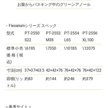
お腹からバスキング中のグリーンアノール
・
Flexarium
シリーズ スペック
型式
PT-2550
PT-2552
PT-2554
PT-2556
S22
M38
L65
XL100
標準小売
\6195
\7350
\10185
\12075
価格(税
込)
寸法(cm)
37×37×63.5
42×42×76
76×42×76
76×42×122
容積(リッ
約83
約144
約246
約379
トル)
＜参考サイト＞