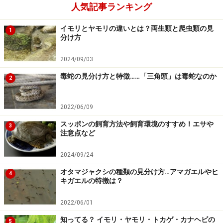
人気記事ランキング
イモリとヤモリの違いとは？両生類と爬虫類の見
1
分け方
2024/09/03
毒蛇の見分け方と特徴……「三角頭」は毒蛇なのか
2
2022/06/09
スッポンの飼育方法や飼育環境のすすめ！エサや
3
注意点など
2024/09/24
オタマジャクシの種類の見分け方…アマガエルやヒ
4
キガエルの特徴は？
2022/06/01
知ってる？ イモリ・ヤモリ・トカゲ・カナヘビの
5