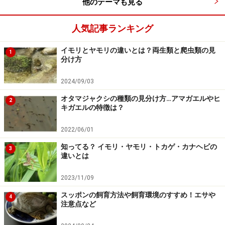
他のテーマも見る
人気記事ランキング
イモリとヤモリの違いとは？両生類と爬虫類の見
1
分け方
2024/09/03
オタマジャクシの種類の見分け方…アマガエルやヒ
2
キガエルの特徴は？
2022/06/01
知ってる？ イモリ・ヤモリ・トカゲ・カナヘビの
3
違いとは
2023/11/09
スッポンの飼育方法や飼育環境のすすめ！エサや
4
注意点など