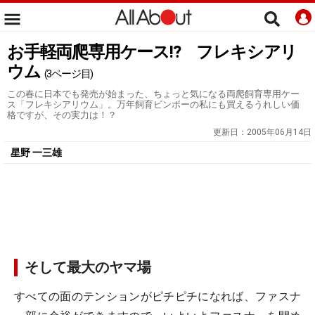
お手軽両爬専用ケース!? フレキシアリ
ウム
(3ページ目)
この春に日本でも発売が始まった、ちょっと気になる両爬飼育専用ケー
ス「フレキシアリウム」。万年飼育ビンボーの私にも買えるうれしい価
格ですが、その実力は！？
更新日：
2005年06月14日
星野 一三雄
そして最大のヤマ場
すべての面のテンションがピチピチになれば、ファスナ