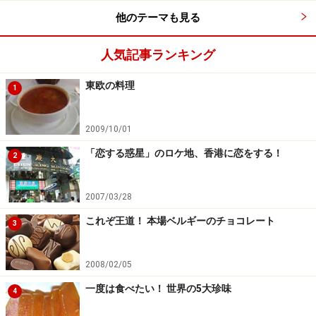
他のテーマも見る
次のページへ
＞
人気記事ランキング
※記事内容は執筆時点のものです。最新の内容をご確認くださ
い。
東欧の料理
※海外を訪れる際には最新情報の入手に努め、「
外務省 海外安全
1
ホームページ
」を確認するなど、安全確保に十分注意を払ってく
ださい。
2009/10/01
「恋する惑星」のロケ地、香港に恋をする！
2
次のページへ
1
/
7
2007/03/28
これぞ王道！ 本場ベルギーのチョコレート
3
2008/02/05
一度は食べたい！ 世界の5大珍味
4