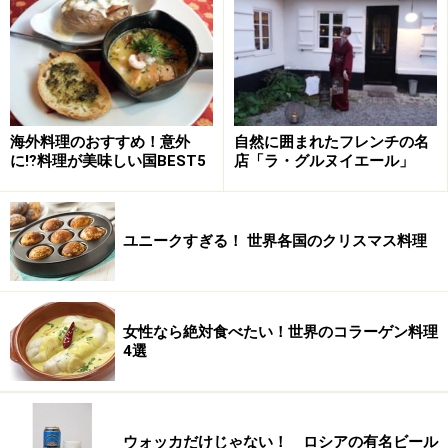
ョウのロースト）
ですが、この店の歴史を考えると当然
ですね。年間120万人訪れる客のほとんどが注文すると
いうガチョウのロースト、名実ともに逸品です。
海外料理のおすすめ！意外
自然に囲まれたフレンチの名
に⁉料理が美味しい国BEST5
店「ラ・グルヌイエール」
賑やかな雰囲気が料理をさらに美味しくす
る
ユニークすぎる！ 世界各国のクリスマス料理
堅苦しさのない店内は居心地がよい。ちなみに香港では
2007/1/1から禁煙法案が施行され、ヨンキーに限らず香港
のレストラン屋内はすべて禁煙
女性なら絶対食べたい！世界のコラーゲン料理
一日の座席回転率は5～6回、1年間に120万人が訪れると
4選
いうヨンキー。地元客70%、常連客45%の店内は、いつ
も賑やかで活気に溢れています。ちなみに常連客のなか
には海外からのリピーターも多くいます。
ウォッカだけじゃない！ ロシアの有名ビール