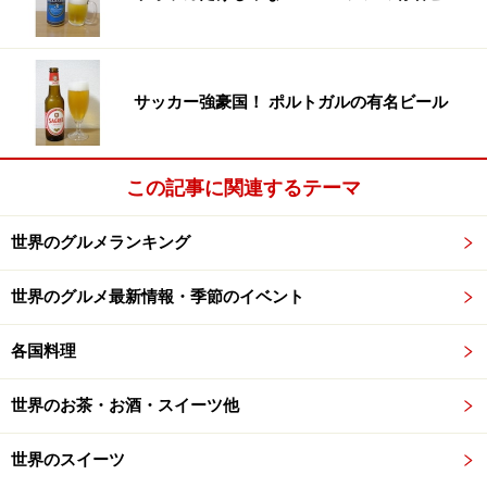
上質の紹興酒を飲みながら、仲間とおいしい料理を味わ
う――、確かに楽しくないわけがありませんよね。と同時
サッカー強豪国！ ポルトガルの有名ビール
に、この雰囲気が料理の味を一層おいしく感じさせてく
れるのもまた事実。周りのテーブルの楽しそうな話し声
につられて、いつも以上に饒舌になってしまいそう。
この記事に関連するテーマ
これだけ人気があるにも関わらず、ヨンキーは支店を展
世界のグルメランキング
開していません。それは、「むやみに十の家をつくるの
ではなく、よい一家をつくる」という経営理念に基づい
世界のグルメ最新情報・季節のイベント
てのこと。次々と新しい食の流れを生み出すチャレンジ
精神と伝統を大切にする精神、そのバランスの良さがこ
各国料理
の居心地のよい空間を作り出しているのでしょう。
世界のお茶・お酒・スイーツ他
次のページ
では、ガチョウのローストだけじゃない、ヨ
世界のスイーツ
ンキーの名物料理の数々をご紹介します！