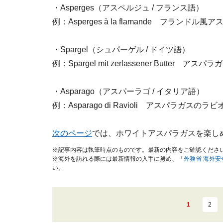
・Asperges
（アスペルジュ / フランス語）
例：Asperges à la flamande フランド
・Spargel
（シュパーゲル / ドイツ語）
例：Spargel mit zerlassener Butte
・Asparago
（アスパーラゴ / イタリア語）
例：Asparago di Ravioli アスパラガスの
次のページ
では、ホワイトアスパラガスを楽し
※記事内容は執筆時点のものです。最新の内容をご確認くださ
※海外を訪れる際には最新情報の入手に努め、「
外務省 海外
い。
1
2