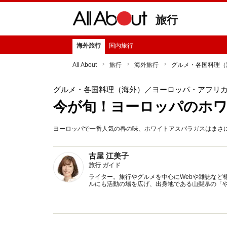
旅行
海外旅行
国内旅行
All About
旅行
海外旅行
グルメ・各国料理（
グルメ・各国料理（海外）
／ヨーロッパ・アフリ
今が旬！ヨーロッパのホ
ヨーロッパで一番人気の春の味、ホワイトアスパラガスはまさ
古屋 江美子
旅行 ガイド
ライター。旅行やグルメを中心にWebや雑誌など
ルにも活動の場を広げ、出身地である山梨県の「