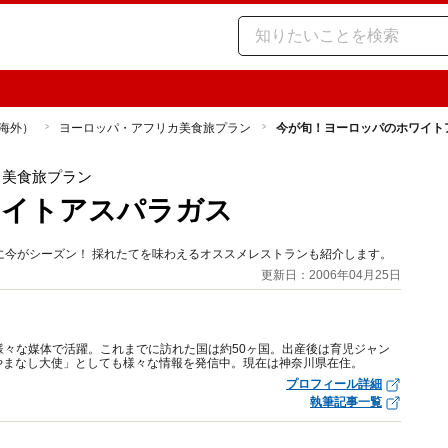
海外）
ヨーロッパ・アフリカ美食旅プラン
今が旬！ヨーロッパのホワイト
カ美食旅プラン
ワイトアスパラガス
に今がシーズン！ 採れたてを味わえるオススメレストランも紹介します。
更新日：2006年04月25日
様々な媒体で活躍。これまでに訪れた国は約50ヶ国。出産後は育児ジャン
やまなし大使」としても様々な情報を発信中。現在は神奈川県在住。
プロフィール詳細
執筆記事一覧