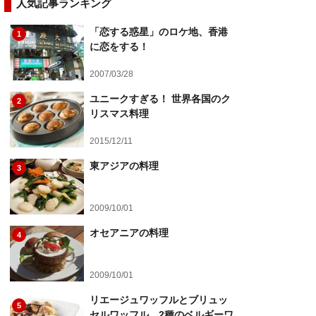
人気記事ランキング
「恋する惑星」のロケ地、香港
1
に恋をする！
2007/03/28
ユニークすぎる！ 世界各国のク
2
リスマス料理
2015/12/11
東アジアの料理
3
2009/10/01
オセアニアの料理
4
2009/10/01
リエージュワッフルとブリュッ
5
セルワッフル、2種のベルギーワ