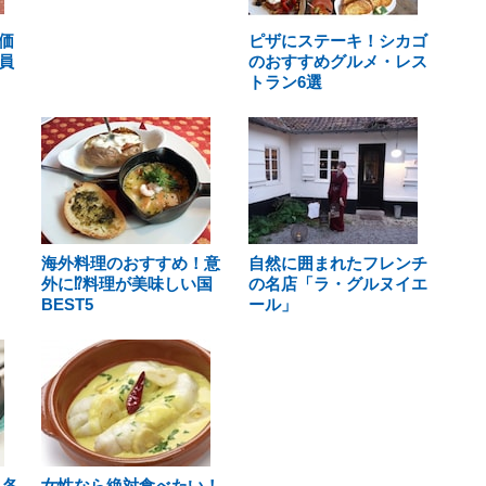
価
ピザにステーキ！シカゴ
員
のおすすめグルメ・レス
トラン6選
海外料理のおすすめ！意
自然に囲まれたフレンチ
外に⁉料理が美味しい国
の名店「ラ・グルヌイエ
BEST5
ール」
界各
女性なら絶対食べたい！