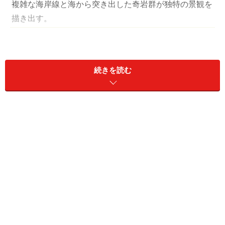
複雑な海岸線と海から突き出した奇岩群が独特の景観を
描き出す。
続きを読む
オーストラリア南東部に、駆け抜ける車の姿があまりに
美しいために、世界中の自動車メーカーがCM撮影に訪れ
る道がある。「世界一美しい海岸道路」と称されるグレ
ート・オーシャン・ロードだ。
ビクトリア州のトーキーからワナンブールにいたるこの
道は、海岸線に沿って200km以上に渡って続いており、
複雑に入り組んだ断崖絶壁や、海から立ち上る奇岩群、
激しく打ち寄せる波と静かな入り江が、他では見られな
いダイナミックな景色を描いている。