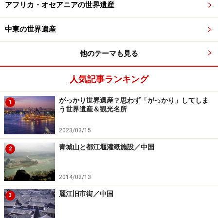
アフリカ・オセアニアの世界遺産
中東の世界遺産
他のテーマも見る
人気記事ランキング
がっかり世界遺産？思わず「がっかり」してしま
1
う世界遺産＆観光名所
2023/03/15
青城山と都江堰灌漑施設／中国
2
2014/02/13
麗江旧市街／中国
3