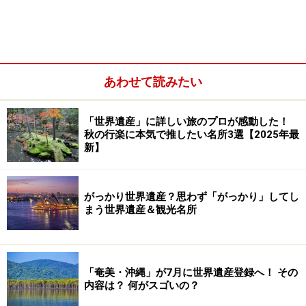
多くのCMでは、美しい海岸を背景にやわらかくワインド
するこの道を、自動車が滑らかに走り抜ける様子を空か
ら映し出している。その軌道は海に描かれるマニューバ
あわせて読みたい
のようにセクシーだ。
「世界遺産」に詳しい旅のプロが感動した！
逆に自動車から眺めていると、断崖絶壁と打ち寄せる
秋の行楽に本気で推したい名所3選【2025年最
新】
波、広大なビーチ、ユーカリの森、熱帯雨林、湿地帯、
跳びはねるカンガルーと、大自然の景観が次から次へと
その姿を変える。
がっかり世界遺産？思わず「がっかり」してし
まう世界遺産＆観光名所
絶景ポイント、十二使徒については
次のページ
へ。
※記事内容は執筆時点のものです。最新の内容をご確認くださ
い。
「奄美・沖縄」が7月に世界遺産登録へ！ その
※海外を訪れる際には最新情報の入手に努め、「
外務省 海外安全
内容は？ 何がスゴいの？
ホームページ
」を確認するなど、安全確保に十分注意を払ってく