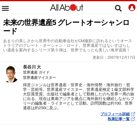
未来の世界遺産5 グレートオーシャンロ
ード
あまりの美しさから世界中の自動車会社がCM撮影に訪れるというオース
トラリアのグレート・オーシャン・ロード。世界遺産ではないすばらし
い遺産を案内するシリーズ第５弾は、世界でもっとも美しい海岸道路！
更新日：
2007年12月17日
長谷川 大
世界遺産 ガイド
世界遺産マイスター
得意ジャンルは世界遺産・世界史・海外情勢・海外旅行・哲
学・芸術等。世界遺産マイスター、世界遺産検定１級文部科学
大臣賞受賞。出版社で編集者として勤務したのち世界一周の旅
に出る。現在は東南アジアを拠点に海外旅行を継続しながらフ
リーの編集者・ライターとして活動。訪問国数は約100、世界
遺産は約250に及ぶ。
プロフィール詳細
執筆記事一覧