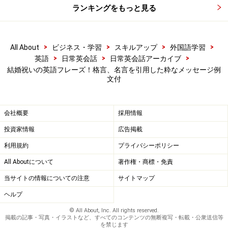
ランキングをもっと見る
「If I don't ask you to be mine, I'll regret it for the rest of my
life.（あなたと結婚しなければ、一生後悔するわ）」 ―
>
>
>
>
All About
ビジネス・学習
スキルアップ
外国語学習
『プリティ・ブライド』より。
>
>
>
英語
日常英会話
日常英会話アーカイブ
結婚祝いの英語フレーズ！格言、名言を引用した粋なメッセージ例
■「愛は幸福への扉を開く鍵である」
文付
― オリバー・ウェンデル・ホームズ（作家）
Love is the master key that opens the gates of
会社概要
採用情報
happiness.
投資家情報
広告掲載
- Oliver Wendell Holmes
利用規約
プライバシーポリシー
All Aboutについて
著作権・商標・免責
■愛は2つの体に宿る一つの魂である
当サイトの情報についての注意
サイトマップ
― アリストテレス（哲学者）
ヘルプ
Love is composed of a single soul inhabiting two
© All About, Inc. All rights reserved.
掲載の記事・写真・イラストなど、すべてのコンテンツの無断複写・転載・公衆送信等
bodies.
を禁じます