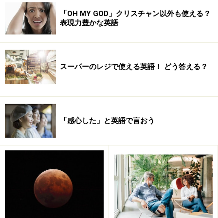
「OH MY GOD」クリスチャン以外も使える？
表現力豊かな英語
スーパーのレジで使える英語！ どう答える？
＜目次＞
「感心した」と英語で言おう
結婚祝いの英語フレーズ、メッセージ、サンプル例
文
結婚祝いの英語フレーズ1. ワンランク上の祝辞 ～格
言編～
結婚祝いの英語フレーズ2. 聖書から引用した結婚祝
いのメッセージ