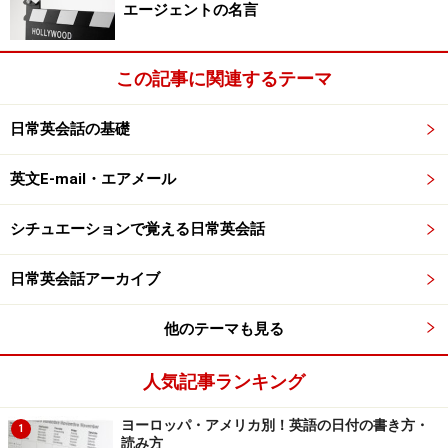
エージェントの名言
I'm very happy for you!
この記事に関連するテーマ
■2人の愛が永遠に続きますように
日常英会話の基礎
May your love never end!
I wish your love grow forever!
英文E-mail・エアメール
シチュエーションで覚える日常英会話
■互いが支えあい、信じあえる家庭を築けることを願い
ます
日常英会話アーカイブ
May your life together be full of kindness and
他のテーマも見る
understanding.
人気記事ランキング
■困難も共に乗り越える幸福な2人でありますように
ヨーロッパ・アメリカ別！英語の日付の書き方・
1
I wish you both always be happy and solve all
読み方