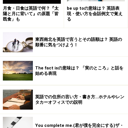
月食・日食は英語で何？『太
be up toの意味は？ 英語表
陽と月に背いて』の原題「皆
現・使い方を会話例文で覚え
既食」も
る
結婚祝いの英語フレーズ、メッセージ、サ
ンプル例文
東西南北を英語で言うとその語順は？ 英語の
順番に気をつけよう！
「All I wanna do is grow old with you.（君と一緒に歳を重ね
たいんだ）」 ― 『ウェディング・シンガー』より。
The fact isの意味は？ 「実のところ」と話を
始める表現
■結婚（婚約）おめでとう
Congratulations, (花婿さん) and (花嫁さん)!
英語での住所の言い方・書き方…ホテルやレン
タカーオフィスでの説明
Congratulations on your (wedding / marriage /
engagement)!
■心から祝福します
You complete me.(君が僕を完全にする)ザ・