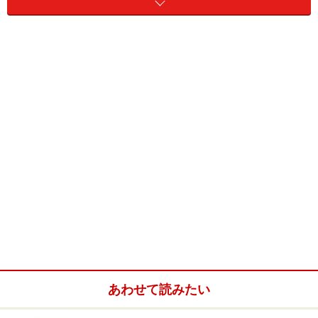
良く知る友人からのものでないといけないのでは……とい
う結論に至りました。
そこでやってみたことは、インターネットでの大リサー
チ。色んなウェブサイトから結婚への祝辞の言葉を捜し
求め、友人へ「さあ、この中から贈りたいと思う表現を
どうぞ」と差し出しました。その時、想像以上に喜んで
くれた彼女を見て、読者のみなさんも同じように「英語
で粋なメッセージを」と考えているのでは？と思いまし
た。せっかく集めた素敵なお祝いの言葉たち、みなさん
の大切な人にも使っていただけるなら、とここにいくつ
かご紹介してみたいと思います。
あわせて読みたい