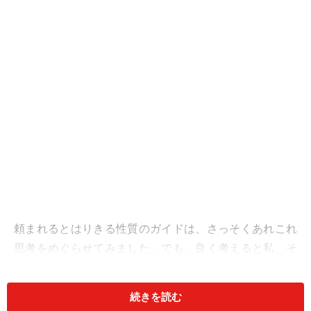
頼まれるとはりきる性質のガイドは、さっそくあれこれ
思考をめぐらせてみました。でも、良く考えると私、そ
の方を存じません。一般的な祝辞の表現はいくつか挙げ
られても、心からその方を祝福する言葉が思い浮かばな
続きを読む
いのです。大切な人へのメッセージは、やはりその人を