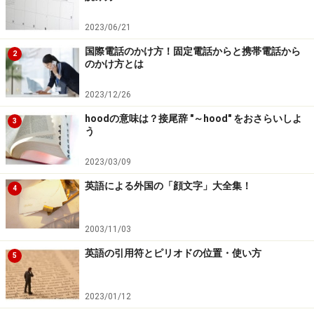
problems together!
2023/06/21
国際電話のかけ方！固定電話からと携帯電話から
2
のかけ方とは
■（2人の）人生が長く、素晴らしいものでありますよう
に
2023/12/26
May your days be good, and long upon the earth.
hoodの意味は？接尾辞 "～hood" をおさらいしよ
3
う
■子どもたちがリッチな両親から愛されますように！
2023/03/09
（ジョーク）
英語による外国の「顔文字」大全集！
4
May your children be blessed with rich parents!
2003/11/03
英語の引用符とピリオドの位置・使い方
5
結婚祝いの英語フレーズ1. ワンランク上の
祝辞 ～格言編～
2023/01/12