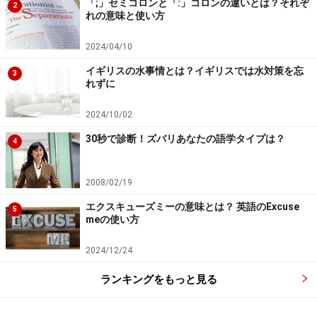
「;」セミコロンと「:」コロンの違いとは？それぞ
2
れの意味と使い方
2024/04/10
クリスチャン向けのクリスマスカードの書
き方・例文
イギリスの水事情とは？イギリスでは水対策を忘
3
れずに
2024/10/02
30秒で診断！ズバリあなたの語学タイプは？
4
2008/02/19
上下に開く白地のカードの片面部分に書き込んだ様子です。
エクスキューズミーの意味とは？ 英語のExcuse
5
meの使い方
■英文と意味
Dear John,
2024/12/24
Wishing you a Merry Christmas and a Happy New Year.
ランキングをもっと見る
Best Wishes,
Makoto Ito