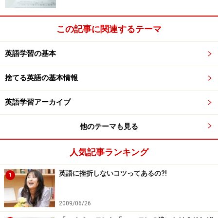
う意味になります。このフレーズの場合、動詞の原形部
分が be filled with と受身になっていて、「あなたの休暇
この記事に関連するテーマ
が with 以下のもので満たされますように」という意味に
なります。
英語学習の基本
■その他のおすすめフレーズ
捨てる英語の基本情報
Season's Greetings.（季節のご挨拶申し上げます）
英語学習アーカイブ
Happy Holidays!（良い休暇を！）
Have a great new year!（素晴らしい新年をお迎え下
他のテーマも見る
さい）
Best wishes for the holidays and New Year.（楽しい
人気記事ランキング
休暇と新年になりますように）
英語に挫折しないコツってあるの?!
1
Hope you have a wonderful holiday and a Happy New
Year.（すばらしい休暇と新年をすごしてください
2009/06/26
ね）