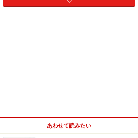
【クリスマスカードを海外へ送る場合】封筒の宛名の書
き方
宗教色のない一般的なクリスマスカードの
書き方・例文
上下に開く白地のカードの片面部分に書き込んだ様子です。
■英文と意味
Dear Martha,
あわせて読みたい