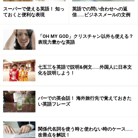
新年おめでとう！
スーパーで使える英語！ 知っ
英語での問い合わせへの返
心をこめて
ておくと便利な表現
信……ビジネスメールの文例
さとうまりこ
■解説
「OH MY GOD」クリスチャン以外も使える？
表現力豊かな英語
季節のご挨拶中心の一般的なメッセージです。どんな人
に送っても問題のないおすすめの例です！'Holidays'とは
11月後半からクリスマスあたりまでの年末の時期を指し
七五三を英語で説明&例文……外国人に日本文
ます。クリスマスをお祝いするのは本来クリスチャンだ
化を説明しよう！
けなので、'holidays'と言い換えて宗教色を消していま
す。クリスマスカードなのに'Christmas'の文字がないな
んて、と違和感があるかもしれませんが、'Christmas'に
バーでの英会話！ 海外旅行先で覚えておきた
い英語フレーズ
は日本人が思うよりずっと宗教的な響きがあるのです。
文章の最初にくる'May'は願望や希望を表し、「May＋主
関係代名詞を使う時と使わない時のケース……
語＋動詞の原形」で「どうか～でありますように」とい
改善点を解説！