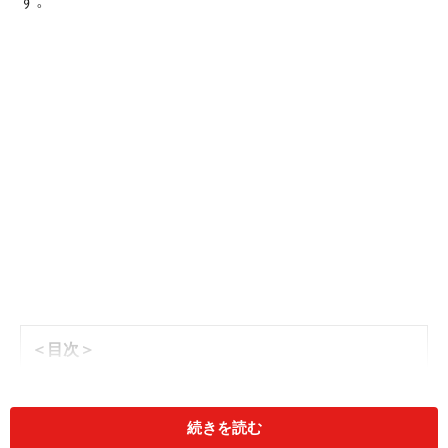
す。
＜目次＞
宗教色のない一般的なクリスマスカードの書き方・例文
クリスチャン向けのクリスマスカードの書き方・例文
続きを読む