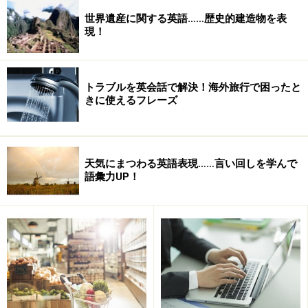
世界遺産に関する英語……歴史的建造物を表
現！
トラブルを英会話で解決！海外旅行で困ったと
きに使えるフレーズ
May your holidays be filled with peace and joy and
happiness.
天気にまつわる英語表現……言い回しを学んで
Happy New Year!
語彙力UP！
Sincerely yours,
Mariko Sato
マーサへ
あなたの休暇が平和と喜びと幸せに満ちたものでありま
すように。