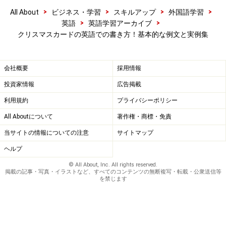
>
>
>
>
All About
ビジネス・学習
スキルアップ
外国語学習
ジョンへ
>
>
英語
英語学習アーカイブ
メリークリスマス
クリスマスカードの英語での書き方！基本的な例文と実例集
そして、新年おめでとう
心をこめて
会社概要
採用情報
いとうまこと
投資家情報
広告掲載
利用規約
プライバシーポリシー
■解説
All Aboutについて
著作権・商標・免責
「えっ、これが宗教的なの？」かつて私は驚いたのです
が、'Christmas'は語源的に見ると「キリストのミサ
当サイトの情報についての注意
サイトマップ
（Christ's mass）」という意味なので、思いっきりキリ
ヘルプ
スト教用語なのですね！
© All About, Inc. All rights reserved.
掲載の記事・写真・イラストなど、すべてのコンテンツの無断複写・転載・公衆送信等
を禁じます
ちなみに年末のこの時期には、ユダヤ教の人びとは「ハ
ヌカ（Hanukkah）」という清めの祭りをしたり、アフリ
カ系アメリカ人たちは「クワンザ（Kwaanza）」という