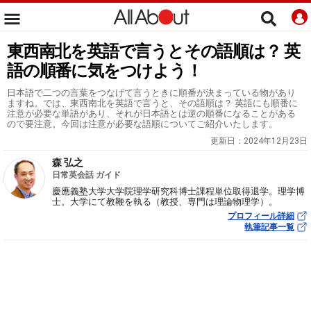
東西南北を英語で言うとその語順は？ 英
語の順番に気をつけよう！
日本語で二つの言葉をつなげて言うときに順番が決まっている物があり
ますね。では、東西南北を英語で言うと、その語順は？ 英語にも順番に
注意が必要な単語があり、それが日本語とは逆の順番になることがある
ので要注意。今回は注意が必要な語順についてご紹介いたします。
更新日：
2024年12月23日
森 弘之
日常英会話 ガイド
慶應義塾大学大学院理学研究科博士課程単位取得退学。理学博
士。大学にて教鞭を執る（教授、専門は理論物理学）。
プロフィール詳細
執筆記事一覧