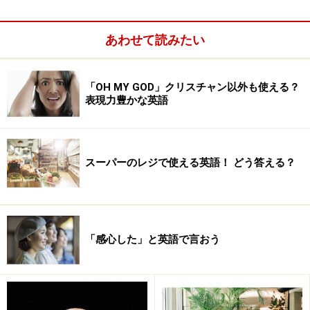
あわせて読みたい
「OH MY GOD」クリスチャン以外も使える？
表現力豊かな英語
語順が同じ
スーパーのレジで使える英語！ どう答える？
語順が逆
「感心した」と英語で言おう
南北 north and south
需要と供給 supply and demand
左右 right and left