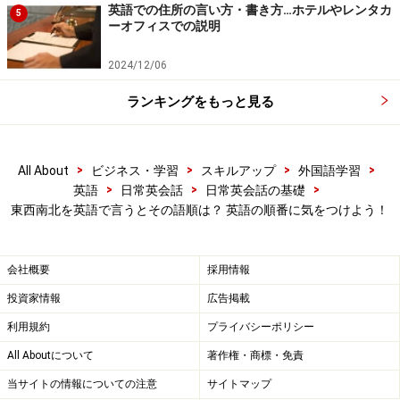
英語での住所の言い方・書き方…ホテルやレンタカ
5
【編集部おすすめの購入サイト】
ーオフィスでの説明
Amazonで英会話関連の書籍をチェック！
2024/12/06
ランキングをもっと見る
楽天市場で英会話関連の書籍をチェック！
>
>
>
>
All About
ビジネス・学習
スキルアップ
外国語学習
>
>
>
英語
日常英会話
日常英会話の基礎
東西南北を英語で言うとその語順は？ 英語の順番に気をつけよう！
会社概要
採用情報
投資家情報
広告掲載
利用規約
プライバシーポリシー
All Aboutについて
著作権・商標・免責
当サイトの情報についての注意
サイトマップ