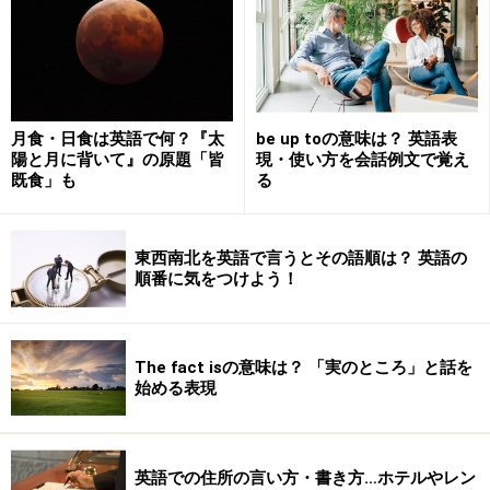
紳士淑女 ladies and gentlemen
白黒 black and white
東西南北 north, south, east and west
飲食 eat and drink (food and drink)
月食・日食は英語で何？『太
be up toの意味は？ 英語表
行き来 come and go
陽と月に背いて』の原題「皆
現・使い方を会話例文で覚え
既食」も
る
前後 back and forth
新郎新婦 bride and groom
売り買い buy and sell
東西南北を英語で言うとその語順は？ 英語の
あちこち here and there
順番に気をつけよう！
あれこれ this and that
雌雄 male and female
新旧 old and new
The fact isの意味は？ 「実のところ」と話を
始める表現
遠近 near and far
寒暖 hot and cold
乾湿 wet and dry
英語での住所の言い方・書き方…ホテルやレン