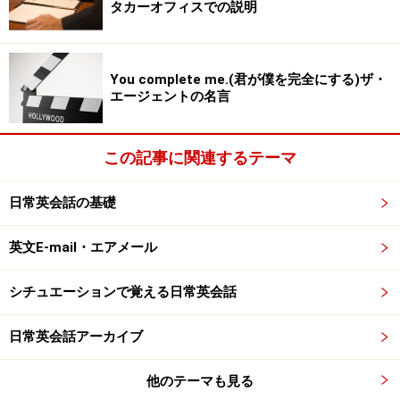
タカーオフィスでの説明
語順が同じ
You complete me.(君が僕を完全にする)ザ・
上下 up and down
エージェントの名言
男女 men and women
夫婦 husband and wife
この記事に関連するテーマ
生死 life and death
大小 large and small
日常英会話の基礎
早晩 sooner or later
好き嫌い likes and dislikes
英文E-mail・エアメール
増減 increase and decrease
内外 inside and outside
シチュエーションで覚える日常英会話
手足 hands and feet
開閉 opening and closing
日常英会話アーカイブ
他のテーマも見る
いかがですか。語順の異なるものが結構多いと思いませ