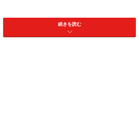
難しいのは、その語順が日本語と英語で逆の場合と同じ
場合とがあるという点です。たとえば「左右」は英語
続きを読む
で"right and left"と逆順になるのに対し、「上下」は"up
and down"と同順になります。
この順番に対して一般的なルールはなく、一つ一つ覚え
ていくしかありません。ここでは主な言葉について、日
本語と逆の順番を取るもの、同じ順番を取るものをリス
トアップします。
＜目次＞
語順が逆