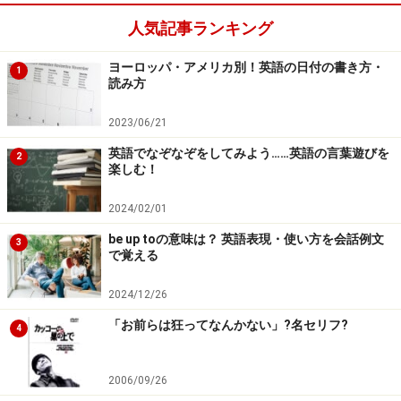
んか。覚えるのは確かに大変ですが、何度も使っている
人気記事ランキング
と（日本語と同じように）経験で身についてしまいます
よ。
ヨーロッパ・アメリカ別！英語の日付の書き方・
1
読み方
【関連記事】
2023/06/21
頭文字をとった略語……GDP・CIA・WHOなどの英語
英語でなぞなぞをしてみよう……英語の言葉遊びを
2
名
楽しむ！
英語の引用符とピリオドの位置・使い方
2024/02/01
英単語記憶・楽に続ける6つのポイント
be up toの意味は？ 英語表現・使い方を会話例文
3
で覚える
英語略語集30選！ betweenやconfirmはこう略す
「右から二番目」を英語で言う・表現するには？
2024/12/26
「お前らは狂ってなんかない」?名セリフ?
4
※記事内容は執筆時点のものです。最新の内容をご確認くださ
い。
2006/09/26