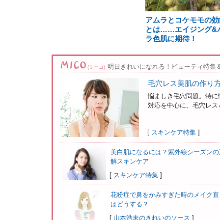
アムラとコケモモの効
とは……エイジング&
ラ色肌に期待！
明日きれいになれる！ビューティ特集
(ミーコ)
毛穴レス美肌の作り
悩ましき毛穴問題。特に
対応を中心に、毛穴レス＆
[
スキンケア特集
]
美白肌になるには？紫外線シーズンの
解スキンケア
[
スキンケア特集
]
花粉症で鼻をかみすぎた時のメイク直
はどうする？
[
山本浩未のきれいのソース
]