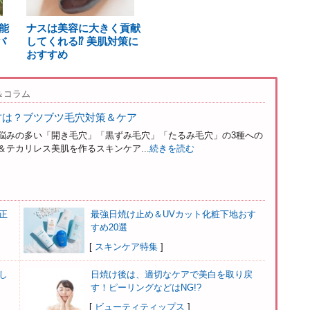
能
ナスは美容に大きく貢献
バ
してくれる⁉ 美肌対策に
おすすめ
＆コラム
方は？ブツブツ毛穴対策＆ケア
悩みの多い「開き毛穴」「黒ずみ毛穴」「たるみ毛穴」の3種への
テカリレス美肌を作るスキンケア...
続きを読む
正
最強日焼け止め＆UVカット化粧下地おす
すめ20選
[
スキンケア特集
]
し
日焼け後は、適切なケアで美白を取り戻
す！ピーリングなどはNG!?
[
ビューティティップス
]