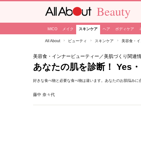
Beauty
MICO
メイク
スキンケア
ヘア
ボディケア
All About
ビューティ
スキンケア
美容食・イ
美容食・インナービューティー
／美肌づくり関連
あなたの肌を診断！ Yes
好きな食べ物と必要な食べ物は違います。あなたのお肌悩みに
藤中 奈々代