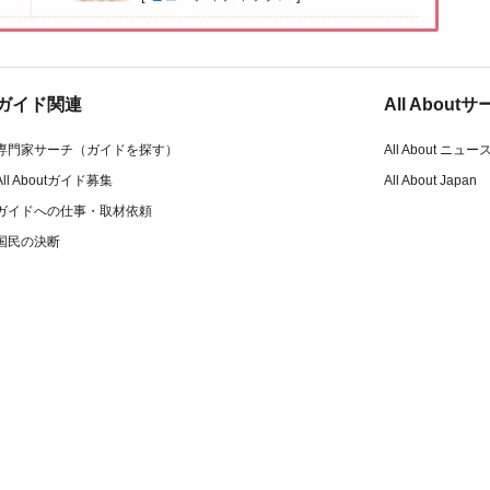
ガイド関連
All Abou
専門家サーチ（ガイドを探す）
All About ニュー
All Aboutガイド募集
All About Japan
ガイドへの仕事・取材依頼
国民の決断