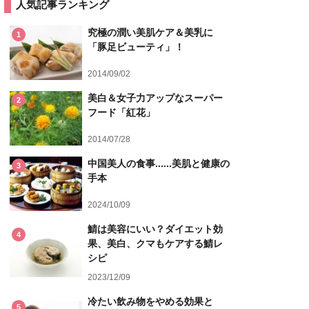
人気記事ランキング
究極の潤い美肌ケア＆美乳に
1
「豚足ビューティ」！
2014/09/02
美白＆女子力アップなスーパー
2
フード「紅花」
2014/07/28
中国美人の食事......美肌と健康の
3
手本
2024/10/09
鯖は美容にいい？ダイエット効
4
果、美白、クマもケアする鯖レ
シピ
2023/12/09
冷たい飲み物をやめる効果と
5