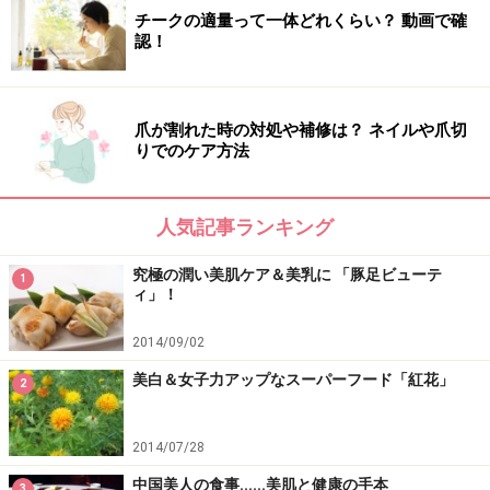
チークの適量って一体どれくらい？ 動画で確
認！
爪が割れた時の対処や補修は？ ネイルや爪切
りでのケア方法
人気記事ランキング
究極の潤い美肌ケア＆美乳に 「豚足ビューテ
1
ィ」！
2014/09/02
美白＆女子力アップなスーパーフード「紅花」
2
2014/07/28
中国美人の食事......美肌と健康の手本
3