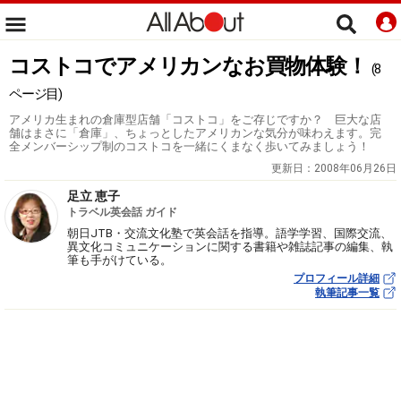
コストコでアメリカンなお買物体験！
(8
ページ目)
アメリカ生まれの倉庫型店舗「コストコ」をご存じですか？ 巨大な店
舗はまさに「倉庫」、ちょっとしたアメリカンな気分が味わえます。完
全メンバーシップ制のコストコを一緒にくまなく歩いてみましょう！
更新日：
2008年06月26日
足立 恵子
トラベル英会話 ガイド
朝日JTB・交流文化塾で英会話を指導。語学学習、国際交流、
異文化コミュニケーションに関する書籍や雑誌記事の編集、執
筆も手がけている。
プロフィール詳細
執筆記事一覧