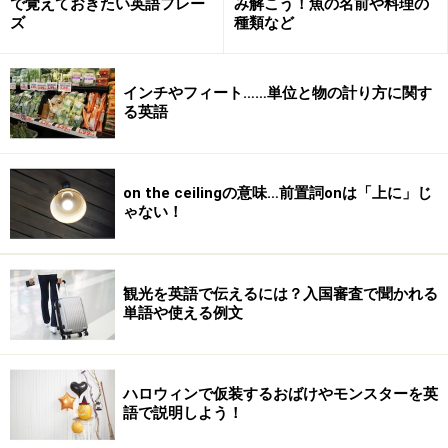
で覚えておきたい英語フレー
み解こう！魚の名前や料理の
ズ
種類など
インチやフィート……単位と物の計り方に関す
る英語
on the ceilingの意味…前置詞onは「上に」じ
ゃない！
観光を英語で伝えるには？入国審査で聞かれる
単語や使える例文
ハロウィンで仮装するおばけやモンスターを英
語で説明しよう！