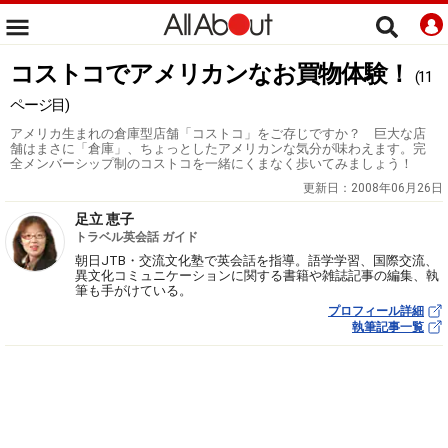
コストコでアメリカンなお買物体験！
(11
ページ目)
アメリカ生まれの倉庫型店舗「コストコ」をご存じですか？ 巨大な店
舗はまさに「倉庫」、ちょっとしたアメリカンな気分が味わえます。完
全メンバーシップ制のコストコを一緒にくまなく歩いてみましょう！
更新日：
2008年06月26日
足立 恵子
トラベル英会話 ガイド
朝日JTB・交流文化塾で英会話を指導。語学学習、国際交流、
異文化コミュニケーションに関する書籍や雑誌記事の編集、執
筆も手がけている。
プロフィール詳細
執筆記事一覧