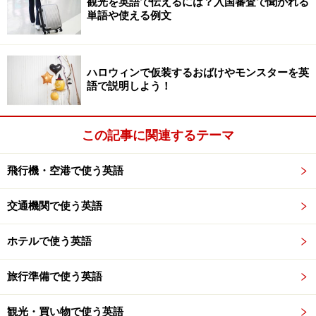
観光を英語で伝えるには？入国審査で聞かれる
買い物をして8ドルのcashbackを頼むと、8ドルは現金で
単語や使える例文
もらうことができるのです。自分の銀行口座からは、32
＋8で合計40ドル分引き落とされるというわけです。
ハロウィンで仮装するおばけやモンスターを英
語で説明しよう！
また、日本では考えにくいのですが、海外ではお店がお
つりを十分に用意していないことがあります。そんなと
きに使うのが、こんな言い方。
この記事に関連するテーマ
飛行機・空港で使う英語
■Do you have anything smaller?
（ドゥユーハヴエニスィンスモーラー）
交通機関で使う英語
smaller（もっと小さいの）とはすなわち、「もっと細か
ホテルで使う英語
いお金」のこと。例えばアメリカでは100ドル札という
のはかなりの高額紙幣というイメージで、7、8ドルのも
旅行準備で使う英語
のを買うのに100ドル札を出したら、こんなふうに聞か
れるかもしれません。
観光・買い物で使う英語