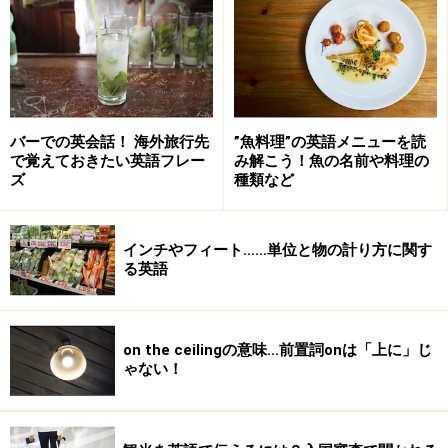
chargeとは、クレジットカード（credit card）や小切手
（check）などの、「信用払い」のこと。今は小切手を
使う人が少なくなってきているので、Cash or credit
card?と聞かれることもあるかもしれませんね。
バーでの英会話！ 海外旅行先
”魚料理”の英語メニューを読
また、最近は海外で使えるデビットカード（銀行口座か
で覚えておきたい英語フレー
み解こう！魚の名前や料理の
ズ
種類など
らすぐ引き落としされるカード）が出てきたようです
が、デビットカードの場合、こんなふうに聞かれること
があります。
インチやフィート……単位と物の計り方に関す
る英語
■Would you like cashback?
（ウドューライクキャシュバク）
on the ceilingの意味…前置詞onは「上に」じ
ゃない！
日本では「キャッシュバック」というと払ったお金が一
部返ってくるサービスのことを言うようですが、海外で
は違います。デビットカードを使う際、例えば32ドルの