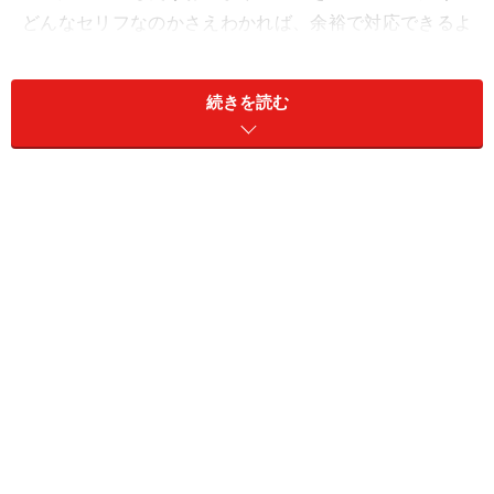
どんなセリフなのかさえわかれば、余裕で対応できるよ
うになります。
続きを読む
今回は、そんなお決まり表現のいくつかをお教えしま
す。
レジで言う表現の代表的なものとしては、まずこれがあ
ります。
■How would you like to pay?
（ハウウドューライクトゥペイ）
How would you like ～?は少々聞き取りづらいかもしれま
せんが、「どのように～なさいますか」という、とても
丁寧な言い方。「どのようにお支払いなさいますか」と
いう意味で、これをもっと具体的にすると、こんな質問