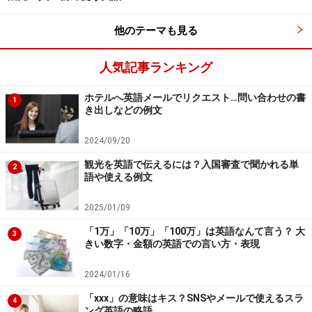
さて、海外でクレジットカードを使う際、日本国内では
他のテーマも見る
必ず耳にするあの表現、「１回でよろしいですか？」を
聞くことがないと思いませんか？ 実は、クレジットカ
人気記事ランキング
ードを使うときに客が支払い回数を指定するシステム
ホテルへ英語メールでリクエスト…問い合わせの書
1
は、海外ではそれほど一般的ではないのです。
き出しなどの例文
2024/09/20
例えばアメリカの場合、カード会社から請求が来たとき
に、一括で払うか、それとも最初いくらか払って残りを
観光を英語で伝えるには？入国審査で聞かれる単
2
語や使える例文
分割にするか、自分で選びます。「分割払い」を英語で
instalments（インストールメンツ）と言いますが、外国
2025/01/09
のお店のレジでこれを言っても、まったく通じないかも
「1万」「10万」「100万」は英語なんて言う？ 大
3
しれないのです。
きい数字・金額の英語での言い方・表現
2024/01/16
おつりは米ドルでほしい、為替レートにつ
「xxx」の意味はキス？SNSやメールで使えるスラ
4
ング英語の略語