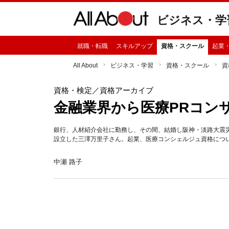
ビジネス・学
就職・転職
スキルアップ
資格・スクール
起業
All About
ビジネス・学習
資格・スクール
資
資格・検定
／資格アーカイブ
金融業界から医療PRコン
銀行、人材紹介会社に勤務し、その間、結婚し阪神・淡路大震
設立した三澤万里子さん。起業、医療コンシェルジュ資格につ
中瀬 路子