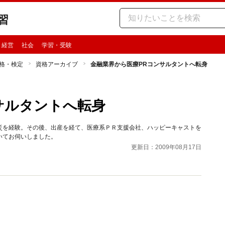
習
・経営
社会
学習・受験
格・検定
資格アーカイブ
金融業界から医療PRコンサルタントへ転身
サルタントへ転身
災を経験。その後、出産を経て、医療系ＰＲ支援会社、ハッピーキャストを
いてお伺いしました。
更新日：2009年08月17日