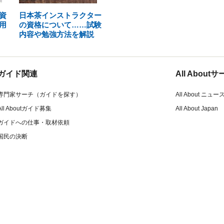
資
日本茶インストラクター
用
の資格について……試験
内容や勉強方法を解説
ガイド関連
All Abou
専門家サーチ（ガイドを探す）
All About ニュー
All Aboutガイド募集
All About Japan
ガイドへの仕事・取材依頼
国民の決断