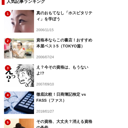
人気記事ランキング
真のおもてなし「ホスピタリテ
1
ィ」を学ぼう
2006/11/15
資格本ならこの書店！おすすめ
2
本屋ベスト5（TOKYO篇）
2006/07/24
え？今その資格は、もうない
3
よ!?
2007/09/10
徹底比較！日商簿記検定 vs
4
FASS（ファス）
2018/01/27
その資格、大丈夫？消える資格
5
の条件