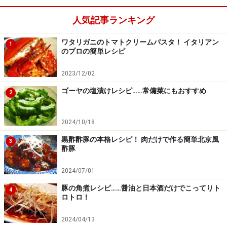
人気記事ランキング
ワタリガニのトマトクリームパスタ！ イタリアン
1
のプロの簡単レシピ
2023/12/02
ゴーヤの塩漬けレシピ……常備菜にもおすすめ
2
2024/10/18
黒酢酢豚の本格レシピ！ 肉だけで作る簡単北京風
3
酢豚
2024/07/01
豚の角煮レシピ……醤油と日本酒だけでこってりト
4
ロトロ！
2024/04/13