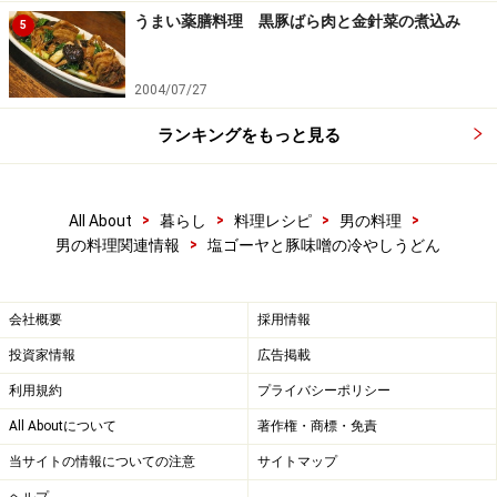
うまい薬膳料理 黒豚ばら肉と金針菜の煮込み
5
2004/07/27
ランキングをもっと見る
>
>
>
>
All About
暮らし
料理レシピ
男の料理
>
男の料理関連情報
塩ゴーヤと豚味噌の冷やしうどん
会社概要
採用情報
投資家情報
広告掲載
利用規約
プライバシーポリシー
All Aboutについて
著作権・商標・免責
当サイトの情報についての注意
サイトマップ
ヘルプ