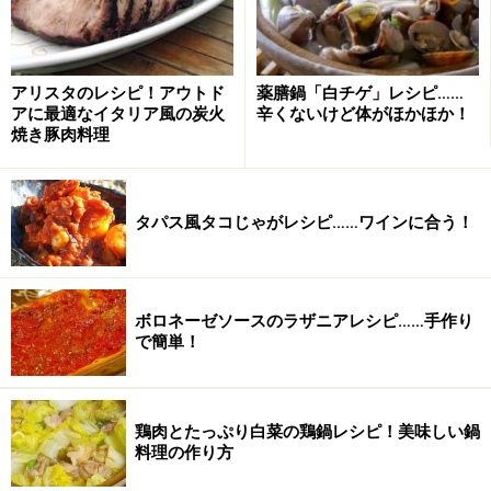
＞塩ゴーヤの作り方
＞超簡単なゴーヤのはちみつ漬けの作り方
アリスタのレシピ！アウトド
薬膳鍋「白チゲ」レシピ……
＞ゴーヤのごま油風味の作り方
アに最適なイタリア風の炭火
辛くないけど体がほかほか！
焼き豚肉料理
◆「ガイドのレシピのバックナンバーは
こちら
です。
タパス風タコじゃがレシピ……ワインに合う！
◆「男の料理」ガイドのメールマガジンを購読しません
か。
こちらのページ
でメールアドレスを入力し、「購読」ボ
ボロネーゼソースのラザニアレシピ……手作り
で簡単！
タンをクリックしてください。
ゴーヤの焼き浸し
鶏肉とたっぷり白菜の鶏鍋レシピ！美味しい鍋
夏のレシピ集
料理の作り方
ガイドの簡単料理レシピ集