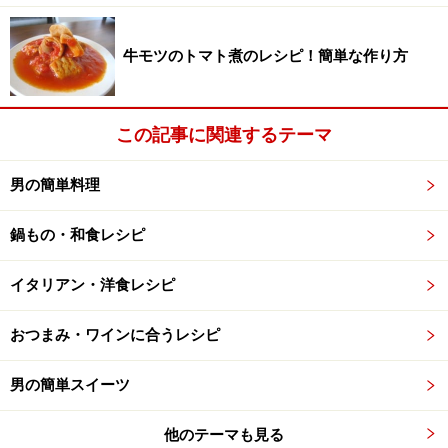
※記事内容は執筆時点のものです。最新の内容をご確認くださ
い。
牛モツのトマト煮のレシピ！簡単な作り方
※衛生面および保存状態に起因して食中毒や体調不良を引き起こ
す場合があります。必ず清潔な状態で、正しい方法で行い、なる
べく早めにお召し上がりください。また、持ち運びの際は保存方
法に注意してください。
この記事に関連するテーマ
男の簡単料理
【編集部おすすめの購入サイト】
鍋もの・和食レシピ
Amazonで人気レシピの書籍をチェック！
イタリアン・洋食レシピ
楽天市場で人気レシピの書籍をチェック！
おつまみ・ワインに合うレシピ
男の簡単スイーツ
他のテーマも見る