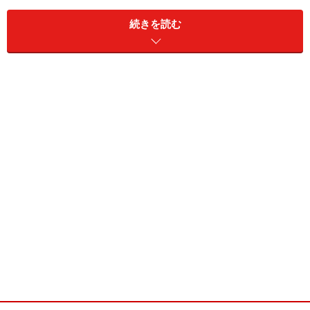
粗熱を取った豚味噌と塩ゴーヤを、茹でて冷やしたうど
続きを読む
んの上に載せて食べます。
ちなみに下の写真のうどんは、最近ハマっている
吉田う
どん
。素晴らしいコシです。
塩ゴーヤと豚味噌の冷やしうどん