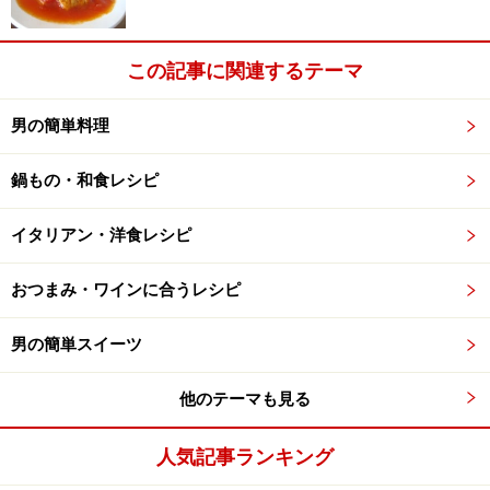
・花椒（四川山椒）
この記事に関連するテーマ
四川麻婆豆腐の作り方
男の簡単料理
1．
豆腐を2cm角程度に切り、鍋に湯を沸かして豆腐をい
鍋もの・和食レシピ
れ、ごく弱火で豆腐を中まで温めておく。
この手順は省略して、そのまま調理に入ってもいいが、あらかじめ豆
イタリアン・洋食レシピ
腐を温めておくと、味がしみこみやすく、また仕上げの煮込みが短時
おつまみ・ワインに合うレシピ
間ですみ、焦げ付かせたりなどの失敗も少なくなる。
男の簡単スイーツ
2．
中華鍋をよく熱して、油ならしをする。
他のテーマも見る
3．
あらためてサラダオイルを多め（30ccぐらい）に入
人気記事ランキング
れ、豚挽き肉を入れて強火で炒める。肉の色が変わった