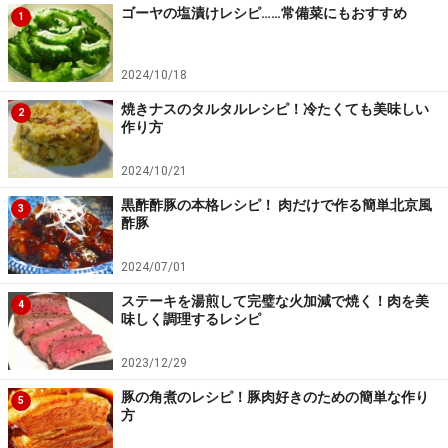
ら中火程度に火を落とし、じっくりと肉を炒めていく。
ゴーヤの塩漬けレシピ……常備菜にもおすすめ
1
しばらく炒めていると、最初濁っていたオイルが透き通
ってきて、挽肉はパチパチと音をたてて縮んで硬くな
2024/10/18
る。 これで肉が焦げ付く寸前ぐらいまでしっかりと炒め
焼きナスのタルタルレシピ！冷たくても美味しい
2
ると旨みがましてくる。
作り方
2024/10/21
黒酢酢豚の本格レシピ！ 肉だけで作る簡単北京風
4．
肉をしっかりと炒めたら、豆板醤大さじ2を入れて香
3
酢豚
りがしっかり立つよう炒める。
5．
さらに、にんにく、甜麺醤大さじ1、 刻んだ豆鼓大さ
2024/07/01
じ1を加え、全体を玉杓子で鍋肌にすりつけるように混
ステーキを湯煎して完璧な火加減で焼く！肉を美
4
味しく調理するレシピ
ぜて、焦げ付くぎりぎりのところまで炒めてしっかりと
香りを出す。
2023/12/29
この最初の炒めは、焦げ付くぎりぎりのところでしっか
豚の角煮のレシピ！豚肉好きのための簡単な作り
5
りと炒めて材料全体の水分をとばし、香りを立てるのが
方
大切だが、なかなか火加減が難しい。 慣れない場合は、