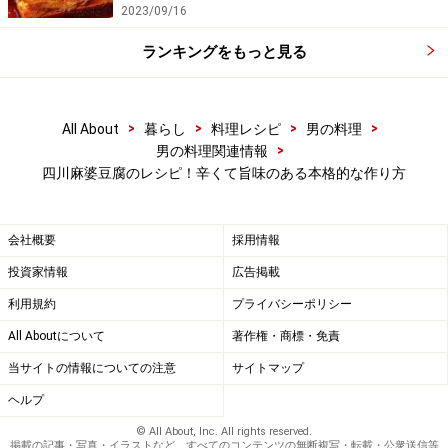
2023/09/16
材料を加えるときなどいったん火を弱めて、様子を見な
がら火加減を調節すればよい。「ちょっとやりすぎか
ランキングをもっと見る
な？」というぐらいまで炒めるのがコツ。
6．
鍋にスープを入れ、紹興酒大さじ2、醤油大さじ1、
>
>
>
>
All About
暮らし
料理レシピ
男の料理
>
男の料理関連情報
みじん切りのねぎを加え、強火でいったん沸騰したら温
四川麻婆豆腐のレシピ！辛くて旨味のある本格的な作り方
めておいた豆腐を加える。
7．
あらかじめ豆腐を温めていた場合は、少し煮立てて
から、玉杓子1/3ほどの水溶き片栗粉を回しいれて、豆
会社概要
採用情報
腐がくずれないように玉杓子で全体をそっと混ぜ合わせ
投資家情報
広告掲載
ていく。
利用規約
プライバシーポリシー
豆腐をあたためずに入れた場合は、しばらく中火で煮立
All Aboutについて
著作権・商標・免責
てながら豆腐に火を通していく。
当サイトの情報についての注意
サイトマップ
ヘルプ
8．
適度なとろみがついたら、しばらく煮立てて、最後
© All About, Inc. All rights reserved.
掲載の記事・写真・イラストなど、すべてのコンテンツの無断複写・転載・公衆送信等