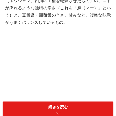
（ホワジャン、四川の山椒を乾燥させたもの）の、口中
が痺れるような独特の辛さ（これを「麻（マー）」とい
う）と、豆板醤・甜麺醤の辛さ、甘みなど、複雑な味覚
がうまくバランスしているもの。
今回は、さらに本場四川の風味を増すために、豆鼓（ド
続きを読む
ウチ）という独特の調味料を使っている。豆鼓は、大豆