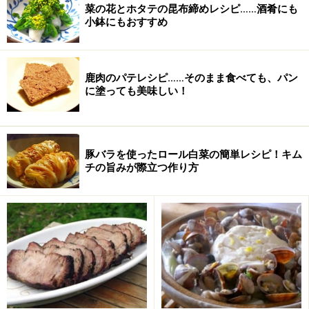
菜の花とホタテの昆布締めレシピ……酒肴にも
小鉢にもおすすめ
鹿肉のパテレシピ……そのまま食べても、パン
に塗っても美味しい！
豚バラを使ったロール白菜の簡単レシピ！キム
チの旨みが際立つ作り方
＜目次＞
四川麻婆豆腐の材料（3、4人分）
四川麻婆豆腐の作り方
四川麻婆豆腐はご飯と一緒に食べるべし