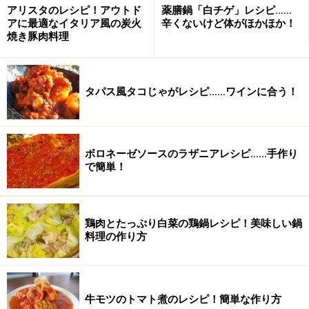
アリスタのレシピ！アウトド
薬膳鍋「白チゲ」レシピ……
アに最適なイタリア風の炭火
辛くないけど体がほかほか！
四川麻婆豆腐の材料（3、4人分）
焼き豚肉料理
・木綿豆腐 1丁
タパス風タコじゃがレシピ……ワインに合う！
・豚挽肉 100g （できれば粗挽きで）
・白ねぎ 10cmぐらい（細かいみじん切りに）
・にんにく 1かけ（細かいみじん切りに）
・中華スープ（スープの素で作ればよい） 1カップ
ボロネーゼソースのラザニアレシピ……手作り
で簡単！
・サラダオイル
・豆板醤（トウバンジャン）
・甜麺醤（テンメンジャン）
鶏肉とたっぷり白菜の鶏鍋レシピ！美味しい鍋
・豆鼓（ドウチ 細かく刻む）
料理の作り方
・醤油
・紹興酒
・水溶き片栗粉
牛モツのトマト煮のレシピ！簡単な作り方
・ラー油