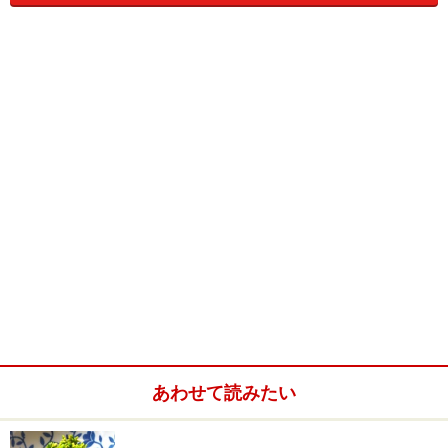
を発酵させて塩漬けにしたもので、みじん切りにして炒
め物などに使うと、中華らしい独特の風味をつけること
ができるもの。
あまり聞きなれない調味料だが、ぜひ一度使ってもらい
たい中華食材の一つだ。
麻婆豆腐には、使いこんだ中華鍋をしっかりと油ならし
をして調理に入りたい。油のなじんでいない鍋を使う
と、最後の煮込みで焦げ付きやすくなる。
調理自体にはほとんど時間がかからず、炒め始めてしま
うと10分もかからず出来てしまう。
麻婆豆腐にかかせないご飯や食卓の準備はもちろん、事
前に材料はすべて切り、調味料類も必要な分量をすぐに
使えるように用意してから調理にとりかかろう。
あわせて読みたい