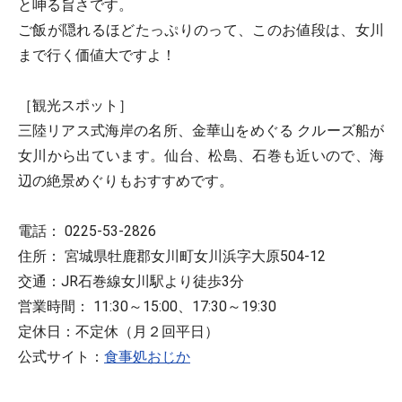
と呻る旨さです。
ご飯が隠れるほどたっぷりのって、このお値段は、女川
まで行く価値大ですよ！
［観光スポット］
三陸リアス式海岸の名所、金華山をめぐる クルーズ船が
女川から出ています。仙台、松島、石巻も近いので、海
辺の絶景めぐりもおすすめです。
電話： 0225-53-2826
住所： 宮城県牡鹿郡女川町女川浜字大原504-12
交通：JR石巻線女川駅より徒歩3分
営業時間： 11:30～15:00、17:30～19:30
定休日：不定休（月２回平日）
公式サイト：
食事処おじか