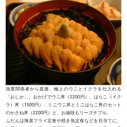
漁業関係者から直接、極上のウニとイクラを仕入れる
「おじか」。おかげでウニ丼（2200円）、はらこ（イク
ラ）丼（1500円）、ミニウニ丼とミニはらこ丼のセット
のかさね丼（2200円）と、お値段もリーズナブル。
ふだんは海老フライ定食や焼き魚定食などを目当てに、