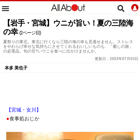
【岩手・宮城】ウニが旨い！夏の三陸海
の幸
(2ページ目)
夏祭りの東北。東北に行くなら三陸の海の幸も見逃せません。ストレス
をやわらげ幸せな気持ちにさせてくれるおいしいものも、「癒しの旅」
の必需品。旬の甘?いウニを食べに出かけませんか。
更新日：
2003年07月03日
本多 美也子
【宮城・女川】
●
食事処おじか