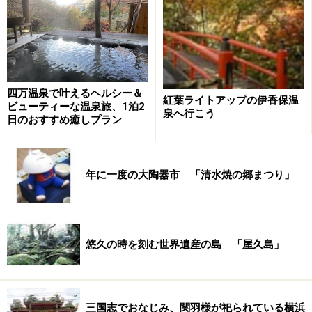
四万温泉で叶えるヘルシー＆
紅葉ライトアップの伊香保温
ビューティーな温泉旅、1泊2
泉へ行こう
日のおすすめ癒しプラン
年に一度の大陶器市 「清水焼の郷まつり」
悠久の時を刻む世界遺産の島 「屋久島」
三国志でおなじみ、関羽様が祀られている横浜