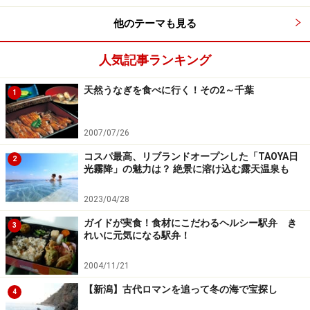
他のテーマも見る
人気記事ランキング
天然うなぎを食べに行く！その2～千葉
1
2007/07/26
コスパ最高、リブランドオープンした「TAOYA日
2
光霧降」の魅力は？ 絶景に溶け込む露天温泉も
2023/04/28
ガイドが実食！食材にこだわるヘルシー駅弁 き
3
れいに元気になる駅弁！
2004/11/21
【新潟】古代ロマンを追って冬の海で宝探し
4