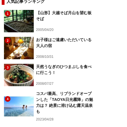
人気記事ランキング
【山形】大越そば月山を望む板
1
そば
2005/04/20
お子様はご遠慮いただいている
2
大人の宿
2008/10/31
天然うなぎのひつまぶしを食べ
3
に行こう！
2008/07/27
コスパ最高、リブランドオープ
4
ンした「TAOYA日光霧降」の魅
力は？ 絶景に溶け込む露天温泉
も
2023/04/28