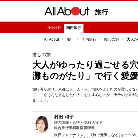
旅行
海外旅行
国内旅行
All About
旅行
国内旅行
癒しの旅
大人が
癒しの旅
大人がゆったり過ごせる穴
灘ものがたり」で行く愛媛
旅行者が戻り、京都は人・人・人。情緒を楽しむのが難しくな
て……今そんな旅をしたい人におすすめなのが、伊予の小京都
ましょう。
村田 和子
旅の準備・お得・便利 ガイド
総合旅行業務取扱管理者
旅行ジャーナリスト。｢旅で元気になる｣をテーマ