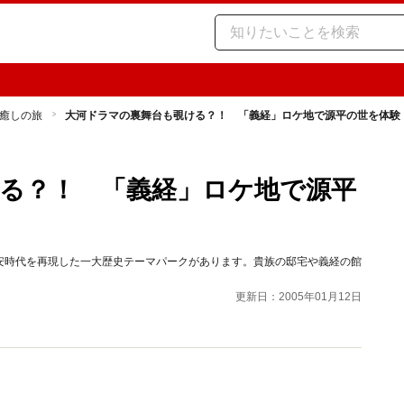
癒しの旅
大河ドラマの裏舞台も覗ける？！ 「義経」ロケ地で源平の世を体験
る？！ 「義経」ロケ地で源平
安時代を再現した一大歴史テーマパークがあります。貴族の邸宅や義経の館
更新日：2005年01月12日