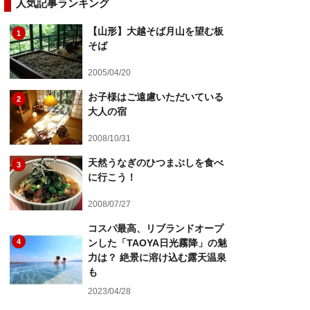
人気記事ランキング
【山形】大越そば月山を望む板
1
そば
2005/04/20
お子様はご遠慮いただいている
2
大人の宿
2008/10/31
天然うなぎのひつまぶしを食べ
3
に行こう！
2008/07/27
コスパ最高、リブランドオープ
4
ンした「TAOYA日光霧降」の魅
力は？ 絶景に溶け込む露天温泉
も
2023/04/28