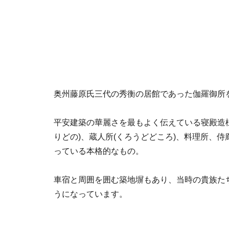
奥州藤原氏三代の秀衡の居館であった伽羅御所
平安建築の華麗さを最もよく伝えている寝殿造様
りどの)、蔵人所(くろうどどころ)、料理所、侍
っている本格的なもの。
車宿と周囲を囲む築地塀もあり、当時の貴族た
うになっています。