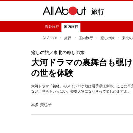
旅行
海外旅行
国内旅行
All About
旅行
国内旅行
癒しの旅
東北の
癒しの旅
／東北の癒しの旅
大河ドラマの裏舞台も覗け
の世を体験
大河ドラマ「義経」のメインロケ地は岩手県江刺市。ここに平
など、見所もいっぱい。登場人物になりきって楽しめますよ。
本多 美也子