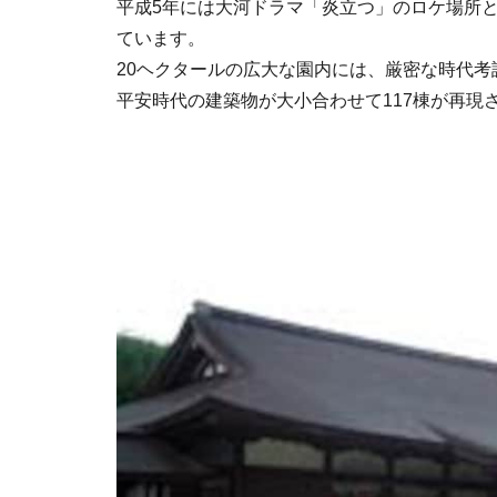
平成5年には大河ドラマ「炎立つ」のロケ場所と
ています。
20ヘクタールの広大な園内には、厳密な時代
平安時代の建築物が大小合わせて117棟が再現