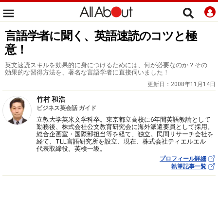
言語学者に聞く、英語速読のコツと極
意！
英文速読スキルを効果的に身につけるためには、何が必要なのか？その
効果的な習得方法を、著名な言語学者に直接伺いました！
更新日：
2008年11月14日
竹村 和浩
ビジネス英会話 ガイド
立教大学英米文学科卒。東京都立高校に6年間英語教諭として
勤務後、株式会社公文教育研究会に海外派遣要員として採用。
総合企画室・国際部担当等を経て、独立。民間リサーチ会社を
経て、TLL言語研究所を設立、現在、株式会社ティエルエル
代表取締役。英検一級。
プロフィール詳細
執筆記事一覧