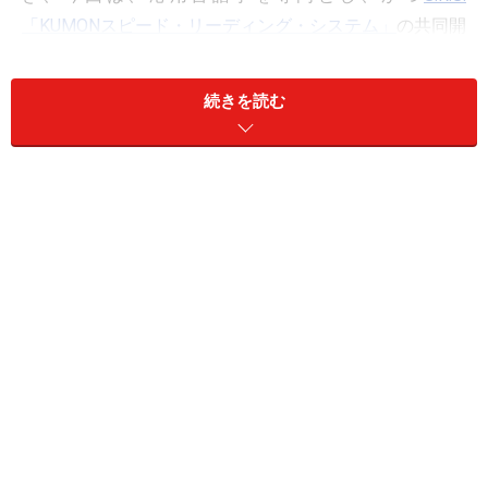
「KUMONスピード・リーディング・システム」
の共同開
発者でいらっしゃる、上智大学の吉田研作教授に、英語
速読の考え方と、開発にあたっての工夫をお伺いしまし
続きを読む
た！
英語速読教材、S.R.S誕生秘話
ガイド：
まず最初に、
S.R.S.
（
KUMON SPEED READING
SYSTEM
）という英語速読教材を既に20年以上前に開発
されたきっかけについてお聞かせいただければと思いま
す。