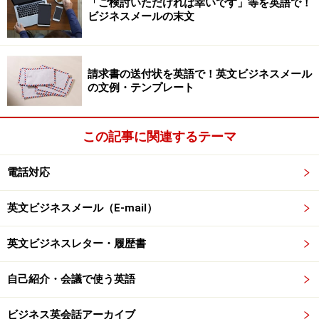
「ご検討いただければ幸いです」等を英語で！
ガイド：
ビジネスメールの末文
いわば、先生の速読のスキルを載せた教材というわけで
すね！
請求書の送付状を英語で！英文ビジネスメール
の文例・テンプレート
吉田先生が推薦する速読のコツについては
次ページで！
⇒
この記事に関連するテーマ
※記事内容は執筆時点のものです。最新の内容をご確認くださ
い。
電話対応
英文ビジネスメール（E-mail）
次のページへ
1
/
5
英文ビジネスレター・履歴書
自己紹介・会議で使う英語
ビジネス英会話アーカイブ