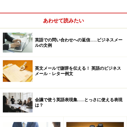
あわせて読みたい
英語での問い合わせへの返信……ビジネスメー
ルの文例
英文メールで謝辞を伝える！ 英語のビジネス
メール・レター例文
吉田教授：
この英語速読に関しては、まず私自身が、読むのが得意
ではなかったというところに端を発しています（笑）。
大学に入って、論文を書いたり、研究するにあたって、
会議で使う英語表現集……とっさに使える表現
は？
どうしても速く読む必要に迫られる毎日でした。そこ
で、当時アメリカでは、既に一般的であった、速読の解
説書を多数読む中で、自分なりの速読を工夫していまし