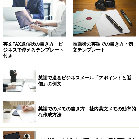
た。
そうしたところに、1982年ごろアルク社の雑誌で、英語
の読みに関する記事を書く機会に恵まれ、そのときに、
今まで温めてきたものをまとめてアルク社ともう一社荒
英文FAX送信状の書き方！ビ
推薦状の英語での書き方・例
竹出版から、1984年ごろにほぼ同時に「英文速読」に関
ジネスで使えるテンプレート
文テンプレート
する本を出版することになったのです。
付き
そこに、この本を読まれた
公文教育研究会
の方から、新
英語で送るビジネスメール「アポイントと返
しい英語の読みの教材の開発のご相談のお話をいただき
信」の例文
ました。
ちょうどスピードリーディングという本も書いていたの
英語でのメモの書き方！社内英文メモの効率的
な作成方法
で、それを教材化するよい機会だと思い、このS.R.S.教材
を公文さんと共同開発した次第です。