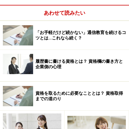
れています。
もともと正社員採用が少ないところに、経験者が集中す
あわせて読みたい
れば、「資格はあるけど未経験」の方は二重三重のハン
デを負っての戦い。当然勝ち目はありません。それでも
「資格を活かして働きたい」なら、
「本当に正社員じゃ
「お手軽だけど続かない」通信教育を続けるコ
ツとは…これなら続く？
なければいけないのか？」
というところから考えてみて
ください。
履歴書に書ける資格とは？ 資格欄の書き方と
→次ページで、あなたが「仕事」を選ぶ上で「大切にし
企業側の心理
たい条件」について考えてみましょう。本当に正社員じ
ゃなければいけないのでしょうか？
資格を取るために必要なこととは？ 資格取得
※記事内容は執筆時点のものです。最新の内容をご確認くださ
までの道のり
い。
次のページへ
1
/
4