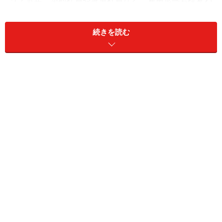
う？近年、契約社員や派遣社員など、雇用形態も様変わ
りしています。今回は、
「正社員以外の雇用形態」を上
手に活用して、「資格を活かす」チャンスを得る方法
を
続きを読む
考えます。
▼
正社員は狭き門
「資格はあるけど未経験」の正社員転職が難しい理由の
１つが、企業が「即戦力＝実績・経験」を求めているこ
と。もう１つは、そもそも
「正社員採用」自体が少なく
なっている
という現実です。
厚生労働省の調査によると、全労働者のうち、実に３割
強が「契約社員」「派遣社員」「アルバイト・パート」
などの非正社員。これは史上最高の数値であり、今後
益々、これら「非正社員」の割合が増えることが予想さ