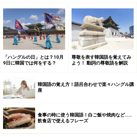
ですね。日本に興味を持っている韓国の人々は、短期留
学をしたことがある、知り合いが日本で働いている、親
戚が住んでいるなどで、一度は日本に行ったことがあ
る、という人が多いです。意外にも大都市、観光地だけ
でなく、いろんな都市を知っている人もいるのですよ。
「ハングルの日」とは？10月
尊敬を表す韓国語を覚えてみ
저는 일본 가나가와에서 왔어요.
9日に韓国では何をする？
よう！ 動詞の尊敬語を解説
（チョヌン イルボン カナガワエソ ワッソヨ／私は
日本の神奈川から来ました）
韓国語の覚え方！語呂合わせで楽々ハングル講
座
가나가와는 도쿄 옆에 있어요.
（カナガワヌン トキョ ヨッペ イッソヨ／神奈川は
東京の隣にあります）
食事の時に使う韓国語！白ご飯や焼肉など……
飲食店で使えるフレーズ
どこから来たかを告げることができたら、簡単なパーソ