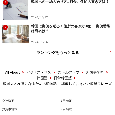
韓国への手紙の送り方…料金、住所の書き方は？
4
2020/07/22
ソウル観光のメッカ、明洞。友達も見つけやすい？
韓国に郵便を送る！住所の書き方3種……郵便番号
5
は宛名は？
韓国の人々がまず気にすることと言えば、「なぜこの人
は、韓国に興味を持ってくれたんだろう」ということ。
2024/01/16
外国の人が自国に来てくれるというのは、嬉しいことで
ランキングをもっと見る
すよね。なぜ韓国に興味を持ったのか、韓国に来たのか
話すことができれば、きっと喜んでもらえること間違い
ありません。理由を話すといってもここは難しく考えず
>
>
>
>
All About
ビジネス・学習
スキルアップ
外国語学習
に、「○○ 좋아해요.（○○ チョアヘヨ／○○好きです）」
>
>
韓国語
日常韓国語
と、単純に韓国の何が好きかなどを話すだけで十分です
韓国人と友達になるための韓国語！ 準備しておきたい簡単フレーズ
よ！
会社概要
採用情報
저는 대장금을 좋아해요.
投資家情報
広告掲載