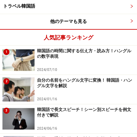
저는 한국말을 공부하고 있어요.
トラベル韓国語
（チョヌン ハングンマルル コンブハゴ イッソヨ／
他のテーマも見る
私は韓国語を勉強しています）
人気記事ランキング
また、いつ来たか、いつ帰るかなどの旅程を聞かれるこ
ともしばしば。
韓国語の時間に関する伝え方・読み方！ハングル
1
の数字表現
어제 서울에 왔어요.
2024/07/10
（オジェ ソウレ ワッソヨ／昨日ソウルに来ました）
自分の名前をハングル文字に変換！ 韓国語・ハン
2
グル文字を解説
15일에 일본에 갈 거에요.
（シボイレ イルボネ カルコエヨ／15日に日本に帰り
2024/01/16
ます）
韓国語で長文スピーチ！シーン別スピーチを例文
3
付きで解説
2024/06/16
なぜ韓国に興味を持ったか話そう