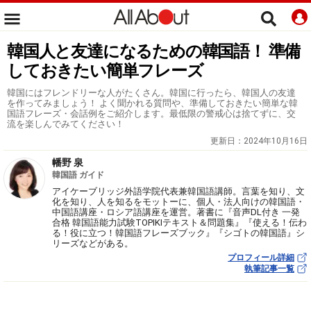
韓国人と友達になるための韓国語！ 準備
しておきたい簡単フレーズ
韓国にはフレンドリーな人がたくさん。韓国に行ったら、韓国人の友達
を作ってみましょう！ よく聞かれる質問や、準備しておきたい簡単な韓
国語フレーズ・会話例をご紹介します。最低限の警戒心は捨てずに、交
流を楽しんでみてください！
更新日：
2024年10月16日
幡野 泉
韓国語 ガイド
アイケーブリッジ外語学院代表兼韓国語講師。言葉を知り、文
化を知り、人を知るをモットーに、個人・法人向けの韓国語・
中国語講座・ロシア語講座を運営。著書に『音声DL付き 一発
合格 韓国語能力試験TOPIKⅠテキスト＆問題集』『使える！伝わ
る！役に立つ！韓国語フレーズブック』『シゴトの韓国語』シ
リーズなどがある。
プロフィール詳細
執筆記事一覧