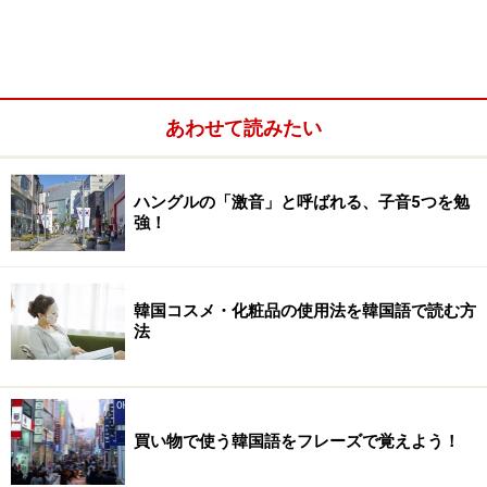
なぜ韓国に興味を持ったか話そう
あわせて読みたい
韓国の印象を語ろう
連絡先を交換しよう
ハングルの「激音」と呼ばれる、子音5つを勉
再会を約束しよう
強！
韓国コスメ・化粧品の使用法を韓国語で読む方
自己紹介をしよう
法
まず、よく聞かれるのが、日本のどこから来たかという
こと。日本人ということはパッと見ただけでだいたい分
かってもらえるので、東京から来た、大阪から来た……な
買い物で使う韓国語をフレーズで覚えよう！
ど、都道府県名、都市名で言えるようにしておくと良い