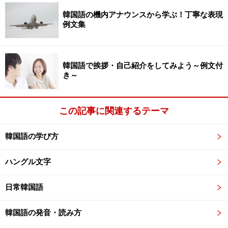
ナルデータを。韓国では年齢によって言葉遣いを微妙に
韓国語の機内アナウンスから学ぶ！丁寧な表現
変えたりもするので、初対面でも年齢を聞かれることが
例文集
あります（
記事「韓国語の友達、恋人、配偶者の呼び方
は？」
を参照）。数字を勉強したことがあり、年齢を言
える方は準備しておきましょう。
韓国語で挨拶・自己紹介をしてみよう～例文付
き～
저는 사루야마 다케시라고 합니다.
この記事に関連するテーマ
（チョヌン サルヤマ タケシラゴ ハムニダ／私は猿
山タケシといいます）
韓国語の学び方
저는 회사원이에요.
ハングル文字
（チョヌン フェサウォニエヨ／私は会社員です）
日常韓国語
저는 서른 한살이에요.
（チョヌン ソルンハンサリエヨ／私は31歳です）
韓国語の発音・読み方