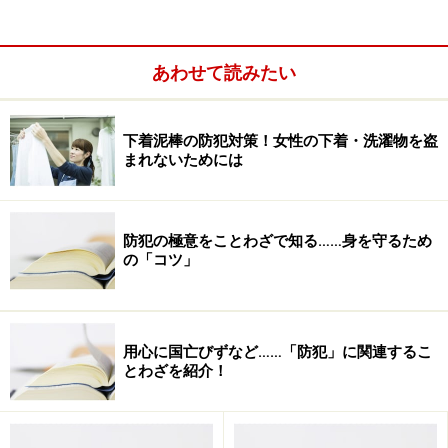
と、ガス会社の営業所職員を名乗る男から、電話があっ
たといいます。電話を受けた多くの人は、不審に思い、
あわせて読みたい
途中で電話を切ったようです。しかし、中には、口座番
号を教えてしまった人、生年月日まで教えてしまった人
も少数いるようです。「確認のために電話番号を」とた
下着泥棒の防犯対策！女性の下着・洗濯物を盗
まれないためには
ずねると、知らされた番号はまったく関係のないお宅に
かかるということです。
防犯の極意をことわざで知る……身を守るため
の「コツ」
用心に国亡びずなど……「防犯」に関連するこ
とわざを紹介！