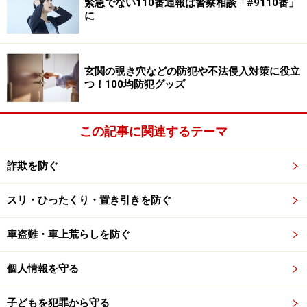
ったにも関わらず、不審に思うことすらなければ、届け
緊急でない110番通報は警察相談「#9110番」
に
出などはしないでしょう。つまり、確認できない件数が
どれだけあるかは分からないのです。
玄関の覗き穴などの防犯や不法侵入対策に役立
つ！100均防犯グッズ
電話一本の危険
そもそも電話一本で、個人情報を聞き出そうとすること
この記事に関連するテーマ
自体が不審です。今回のケースでは、「ガス料金の一部
を返金する」と言っていますが、もし実際に返金すべき
詐欺を防ぐ
事態であったとしても、電話ではなく、明細を書いた書
スリ・ひったくり・置き引きを防ぐ
類をまず送ってくるはずです。相手がそう名乗っている
だけの電話を、鵜呑みにして信用してしまうのは大変危
車盗難・車上荒らしを防ぐ
険です。
個人情報を守る
よく考えてみれば、よほど工事などで連絡を取り合って
いるなどの特殊な事態でない限り、ガス会社からの電話
子どもを犯罪から守る