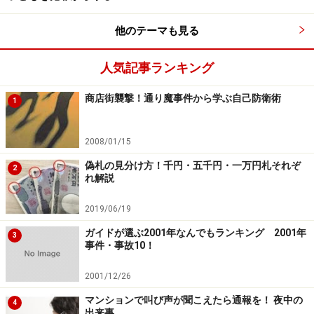
など日常的にはないものです。ガス会社だけでなく、そ
の他の光熱関係、電気会社や水道局などからも、電話が
他のテーマも見る
かかってきたことがある、ということはほとんどないの
人気記事ランキング
ではないでしょうか？
商店街襲撃！通り魔事件から学ぶ自己防衛術
1
通常、事前のお知らせの用紙が届いてから、指定の時間
に来訪することはあっても、「返金する」といった本来
2008/01/15
書類が絶対に必要な事態で、電話だけで処理するなどと
偽札の見分け方！千円・五千円・一万円札それぞ
いうことはあり得ないはずです。つまり、突然、こうし
2
れ解説
た機関の職員を名乗って電話をかけてきただけで、すで
に不審だと気づき、警戒すべきなのです。
2019/06/19
ガイドが選ぶ2001年なんでもランキング 2001年
3
→「返金」に惑わされるな！／預貯金を守れ！
事件・事故10！
→→／電話機の機能を活かす！／個人情報を守るとい
2001/12/26
うこと／あなたの一票／関連ガイド記事
マンションで叫び声が聞こえたら通報を！ 夜中の
4
→→→あなたの一票結果と寸評
出来事