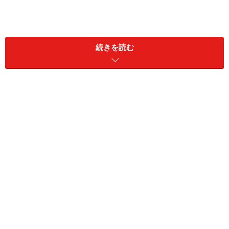
続きを読む
ガス会社のHPによると、
「今年の初めに、昨年の支払い分の状況を書類で送った
ので確認いただいていると思うが、ガス料金の返金が発
生している。お客さまの口座に入金したいので、口座番
号や生年月日を教えて欲しい」