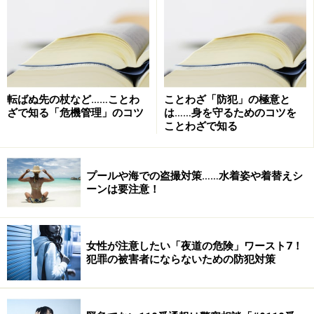
お金を振り込ませようとする「振り込め詐欺」には警戒
しても、「お金を返します」という内容に、つい油断し
転ばぬ先の杖など……ことわ
ことわざ「防犯」の極意と
ざで知る「危機管理」のコツ
は……身を守るためのコツを
てしまう人もいるかもしれません。これは明らかに、口
ことわざで知る
座番号や生年月日等の個人情報をを聞き出そうとする悪
質な不審電話です。
プールや海での盗撮対策……水着姿や着替えシ
ーンは要注意！
1月29日までに、ガス会社には28件の問い合わせがあ
り、うち口座番号を教えてしまったケースは5件、さら
に生年月日まで教えてしまったケースは2件あるとのこ
女性が注意したい「夜道の危険」ワースト7！
とです。現時点では、口座から預金が引き出されたなど
犯罪の被害者にならないための防犯対策
の被害は発生していません。ただし、これはあくまでも
問い合わせがあった件数であり、個人情報を伝えてしま