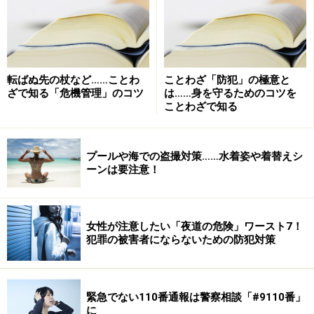
可能に…
誰かに尾行されていることに気づかずに自宅に帰り着い
て、あるいは誰かに尾行されて恐怖を覚えながら（とに
かく自宅に早く帰りたい！）と自宅に入ったところを見
転ばぬ先の杖など……ことわ
ことわざ「防犯」の極意と
ざで知る「危機管理」のコツ
は……身を守るためのコツを
られてしまうと
ことわざで知る
部屋番号
名前（集合郵便受けより）
プールや海での盗撮対策……水着姿や着替えシ
を知られることにもなります。
ーンは要注意！
ストーカー被害の最初の段階である「自宅を特定され
る」ことを絶対に避けましょう。
女性が注意したい「夜道の危険」ワースト7！
犯罪の被害者にならないための防犯対策
=関連ガイド記事=
後ろのストーカー
都市型ストーカーとは？
緊急でない110番通報は警察相談「#9110番」
に