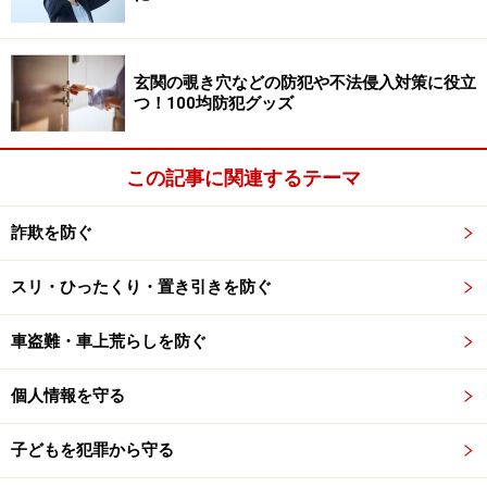
表札のアレンジから分かる性別
玄関の覗き穴などの防犯や不法侵入対策に役立
つ！100均防犯グッズ
最近の集合住宅では、集合郵便受けにも名前を表示しな
いところが増えています。
この記事に関連するテーマ
郵便物等に部屋番号が書いてありさえすれば、郵便物は
詐欺を防ぐ
届きます。また、かわいらしくアレンジした表札など、
明らかに若い女性とわかるようなものは避けて、シンプ
スリ・ひったくり・置き引きを防ぐ
ルに何気ないものが望ましいでしょう。
車盗難・車上荒らしを防ぐ
表札まわりの不審なマークは、
個人情報を守る
悪質商法や侵入被害の標的の印に！
子どもを犯罪から守る
表札まわりに、知らない間に不審なマークをつけられて