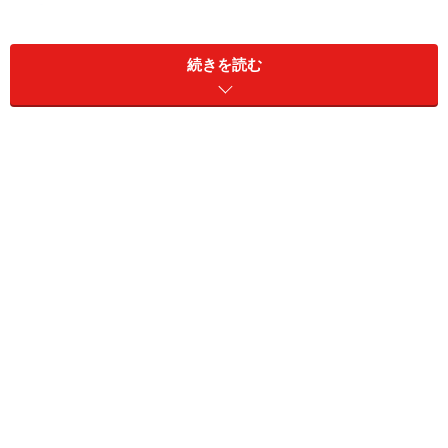
p.２
「ドア」と「窓」は侵入口と認識せよ！ ……
p.３
続きを読む
「表札」は個人情報である！
生活の中で、目に見えているすべてが情報であることを
理解しておきましょう。たとえば、
「表札」
は一番わか
りやすいものです。その家に住んでいる人の名前がわか
るのですから、その家に入っていくこと、またそこから
出てくることで、その人の名前がわかります。
表札の名前から漏れる家族構成