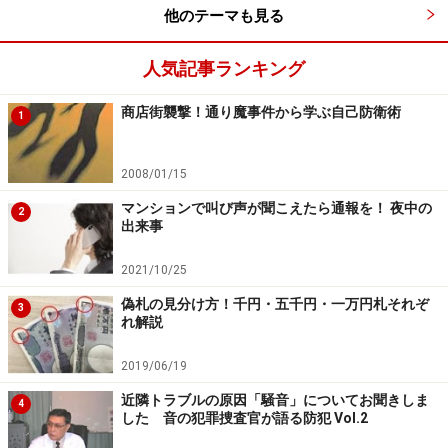
いると、悪意を持った人たち、悪質商法や侵入被害など
他のテーマも見る
の標的とされる場合もあり得ます。
人気記事ランキング
日頃から、自宅の表札まわりには気を配って、警戒する
商店街襲撃！通り魔事件から学ぶ自己防衛術
1
ようにしましょう。
=関連ガイド記事=
2008/01/15
表札の不審なマークを見逃すな！
マンションで叫び声が聞こえたら通報を！ 夜中の
2
出来事
2021/10/25
郵便受けは「個人情報の入り口・出口」！
偽札の見分け方！千円・五千円・一万円札それぞ
3
れ解説
郵便受けは「個人情報の入り口・出口」です、大切な郵
便物が誰にでも簡単に手に取れるような状態にあって
2019/06/19
は、いつどんな被害を招くことになるかもしれません。
近隣トラブルの原因「騒音」についてお聞きしま
4
面倒がらずに「郵便受け」には、必ずカギをかけましょ
した 音の犯罪捜査官が語る防犯 Vol.2
う。