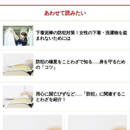
表札に家族全員の名前を表示してあれば家族構成から子
あわせて読みたい
どもの名前までわかってしまうのです。
下着泥棒の防犯対策！女性の下着・洗濯物を盗
不審者やよからぬ考えを持った人物が、その家から出て
まれないためには
きた子どもに表札にあった名前を呼んで親しげに話しか
けたらどうなるでしょうか？ 誘拐事件の一端ともなり
かねないのです。
防犯の極意をことわざで知る……身を守るため
の「コツ」
一戸建ての場合は、表札を掲げることはやむを得ないと
しても家族全員の名前を表示することは避けたほうがい
いでしょう。
用心に国亡びずなど……「防犯」に関連するこ
とわざを紹介！
部屋番号と集合郵便受けから自宅の特定が