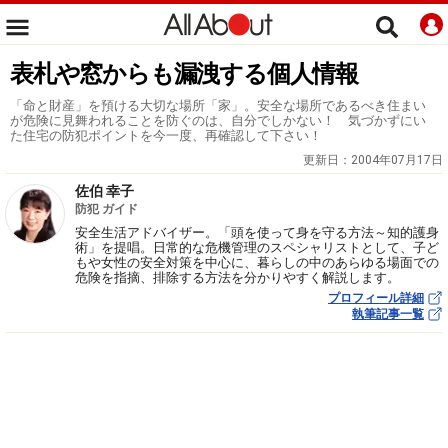
表札や窓からも漏洩する個人情報
「命と財産」を預ける大切な場所「家」。安全な場所であるべき住まい
が危険に見舞われることを防ぐのは、自分でしかない！ 気づかずにい
た住宅の防犯ポイントを今一度、再確認して下さい！
更新日：
2004年07月17日
佐伯 幸子
防犯 ガイド
安全生活アドバイザー。「頭を使って身を守る方法～知的護身
術」を提唱。日常的な危機管理のスペシャリストとして、子ど
もや女性の安全対策を中心に、暮らしの中のあらゆる場面での
危険を指摘、排除する方法を分かりやすく解説します。
プロフィール詳細
執筆記事一覧