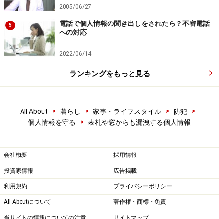
2005/06/27
=関連ガイド記事=
電話で個人情報の聞き出しをされたら？不審電話
他人の手紙を開封すると…
5
への対応
2022/06/14
次のページでは、「窓」と「洗濯物」から漏れる個人情
ランキングをもっと見る
報について迫ります！＞＞次ページへ
※記事内容は執筆時点のものです。最新の内容をご確認くださ
>
>
>
>
い。
All About
暮らし
家事・ライフスタイル
防犯
>
個人情報を守る
表札や窓からも漏洩する個人情報
次のページへ
1
/
3
会社概要
採用情報
投資家情報
広告掲載
利用規約
プライバシーポリシー
All Aboutについて
著作権・商標・免責
当サイトの情報についての注意
サイトマップ