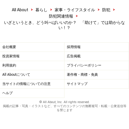
>
>
>
>
All About
暮らし
家事・ライフスタイル
防犯
>
防犯関連情報
いざというとき、どう叫べばいいのか？ 「助けて」では助からな
い！？
会社概要
採用情報
投資家情報
広告掲載
利用規約
プライバシーポリシー
All Aboutについて
著作権・商標・免責
当サイトの情報についての注意
サイトマップ
ヘルプ
© All About, Inc. All rights reserved.
掲載の記事・写真・イラストなど、すべてのコンテンツの無断複写・転載・公衆送信等
を禁じます