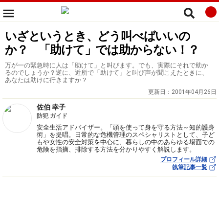
いざというとき、どう叫べばいいの
か？ 「助けて」では助からない！？
万が一の緊急時に人は「助けて」と叫びます。でも、実際にそれで助か
るのでしょうか？逆に、近所で「助けて」と叫び声が聞こえたときに、
あなたは助けに行きますか？
更新日：
2001年04月26日
佐伯 幸子
防犯 ガイド
安全生活アドバイザー。「頭を使って身を守る方法～知的護身
術」を提唱。日常的な危機管理のスペシャリストとして、子ど
もや女性の安全対策を中心に、暮らしの中のあらゆる場面での
危険を指摘、排除する方法を分かりやすく解説します。
プロフィール詳細
執筆記事一覧