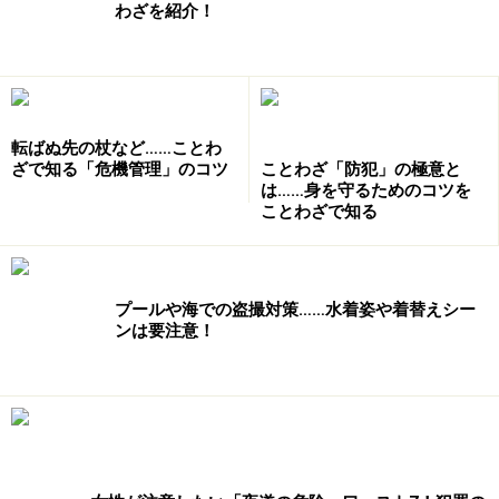
殺し、助けてと聞こえました」と伝えることは難しくは
わざを紹介！
ないはずです。
ただ
「きゃー」
や
「助けて」
では
「今、外で女性の声で
助けてと聞こえたのですが」と通報することはできる
で
転ばぬ先の杖など……ことわ
しょうが、痴話喧嘩かもしれないし、逆に通報した側の
ざで知る「危機管理」のコツ
ことわざ「防犯」の極意と
住所氏名電話番号などを聞かれることやその後の面倒な
は……身を守るためのコツを
ことわざで知る
ことを思えば、やはり
（聞かなかったことにしよう）
と
考えてしまうのではないでしょうか。
プールや海での盗撮対策……水着姿や着替えシー
→
いざというときは、こう叫べ！
ンは要注意！
※記事内容は執筆時点のものです。最新の内容をご確認くださ
い。