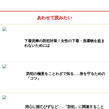
助けることは出来なかったのです。テレビのインタビュ
ーで、
あわせて読みたい
「近くにいて、助けてという声を聞きながら何もしてあ
げられなかったことが悔やまれます」
と答えていた人がいましたが、これを責めることは出来
ないでしょう。
下着泥棒の防犯対策！女性の下着・洗濯物を盗ま
れないためには
助けて！ではわからない、通報しない…
「助けて」
と聞こえても、
「何を」「どう」助けてほし
防犯の極意をことわざで知る……身を守るための
いのか、
ということはわかりません。また、仮に
「人殺
「コツ」
しー、助けて」
と聞こえた場合、なおのこと自分にも危
害が及んではと、ますます出て行くことはしないでしょ
う。ただし、
「人殺し」などと聞こえたら、警察に110
番通報することには躊躇しない
でしょう。「今、外で人
用心に国亡びずなど……「防犯」に関連すること