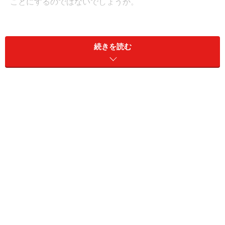
ことにするのではないでしょうか。
また救助の原則として、
「救助者の安全確保」
というも
のがまずあります。
救助者が被害を受けてしまったり、
続きを読む
生命に危険な事態になってはいけないのですから、むや
みに外に出てかえって予期せぬ被害を招いてもいけない
のです。
ある事件
先頃発生したT県での女子大生殺人事件は、刃物で襲撃
されて自宅アパートの周囲を血だらけになりながら
「助
けて」
と叫びながら逃げまどい、あげく絶命してしまっ
た悲惨な出来事でした。
付近の住民の多くが彼女の悲鳴を聞いていながら、誰も